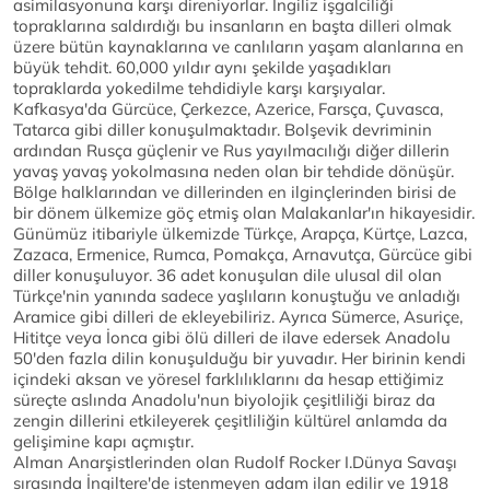
asimilasyonuna karşı direniyorlar. İngiliz işgalciliği
topraklarına saldırdığı bu insanların en başta dilleri olmak
üzere bütün kaynaklarına ve canlıların yaşam alanlarına en
büyük tehdit. 60,000 yıldır aynı şekilde yaşadıkları
topraklarda yokedilme tehdidiyle karşı karşıyalar.
Kafkasya'da Gürcüce, Çerkezce, Azerice, Farsça, Çuvasca,
Tatarca gibi diller konuşulmaktadır. Bolşevik devriminin
ardından Rusça güçlenir ve Rus yayılmacılığı diğer dillerin
yavaş yavaş yokolmasına neden olan bir tehdide dönüşür.
Bölge halklarından ve dillerinden en ilginçlerinden birisi de
bir dönem ülkemize göç etmiş olan Malakanlar'ın hikayesidir.
Günümüz itibariyle ülkemizde Türkçe, Arapça, Kürtçe, Lazca,
Zazaca, Ermenice, Rumca, Pomakça, Arnavutça, Gürcüce gibi
diller konuşuluyor. 36 adet konuşulan dile ulusal dil olan
Türkçe'nin yanında sadece yaşlıların konuştuğu ve anladığı
Aramice gibi dilleri de ekleyebiliriz. Ayrıca Sümerce, Asuriçe,
Hititçe veya İonca gibi ölü dilleri de ilave edersek Anadolu
50'den fazla dilin konuşulduğu bir yuvadır. Her birinin kendi
içindeki aksan ve yöresel farklılıklarını da hesap ettiğimiz
süreçte aslında Anadolu'nun biyolojik çeşitliliği biraz da
zengin dillerini etkileyerek çeşitliliğin kültürel anlamda da
gelişimine kapı açmıştır.
Alman Anarşistlerinden olan Rudolf Rocker I.Dünya Savaşı
sırasında İngiltere'de istenmeyen adam ilan edilir ve 1918