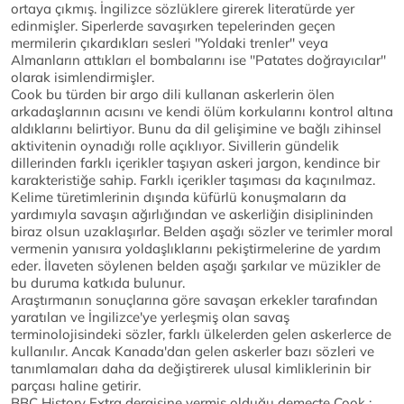
ortaya çıkmış. İngilizce sözlüklere girerek literatürde yer
edinmişler. Siperlerde savaşırken tepelerinden geçen
mermilerin çıkardıkları sesleri ''Yoldaki trenler'' veya
Almanların attıkları el bombalarını ise ''Patates doğrayıcılar''
olarak isimlendirmişler.
Cook bu türden bir argo dili kullanan askerlerin ölen
arkadaşlarının acısını ve kendi ölüm korkularını kontrol altına
aldıklarını belirtiyor. Bunu da dil gelişimine ve bağlı zihinsel
aktivitenin oynadığı rolle açıklıyor. Sivillerin gündelik
dillerinden farklı içerikler taşıyan askeri jargon, kendince bir
karakteristiğe sahip. Farklı içerikler taşıması da kaçınılmaz.
Kelime türetimlerinin dışında küfürlü konuşmaların da
yardımıyla savaşın ağırlığından ve askerliğin disiplininden
biraz olsun uzaklaşırlar. Belden aşağı sözler ve terimler moral
vermenin yanısıra yoldaşlıklarını pekiştirmelerine de yardım
eder. İlaveten söylenen belden aşağı şarkılar ve müzikler de
bu duruma katkıda bulunur.
Araştırmanın sonuçlarına göre savaşan erkekler tarafından
yaratılan ve İngilizce'ye yerleşmiş olan savaş
terminolojisindeki sözler, farklı ülkelerden gelen askerlerce de
kullanılır. Ancak Kanada'dan gelen askerler bazı sözleri ve
tanımlamaları daha da değiştirerek ulusal kimliklerinin bir
parçası haline getirir.
BBC History Extra dergisine vermiş olduğu demeçte Cook :