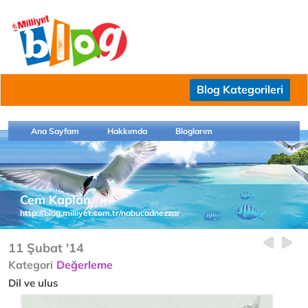
Blog Kategorileri
Ana Sayfam
Hakkımda
Bloglarım
Cem Kaplan
http://blog.milliyet.com.tr/nabucadnezzar
11 Şubat '14
Kategori
Değerleme
Dil ve ulus