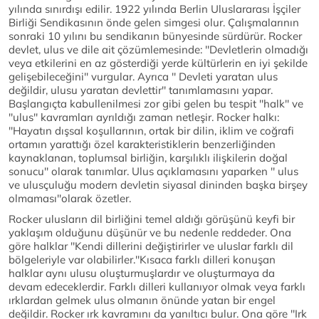
yılında sınırdışı edilir. 1922 yılında Berlin Uluslararası İşçiler
Birliği Sendikasının önde gelen simgesi olur. Çalışmalarının
sonraki 10 yılını bu sendikanın bünyesinde sürdürür. Rocker
devlet, ulus ve dile ait çözümlemesinde: ''Devletlerin olmadığı
veya etkilerini en az gösterdiği yerde kültürlerin en iyi şekilde
gelişebileceğini'' vurgular. Ayrıca '' Devleti yaratan ulus
değildir, ulusu yaratan devlettir'' tanımlamasını yapar.
Başlangıçta kabullenilmesi zor gibi gelen bu tespit ''halk'' ve
''ulus'' kavramları ayrıldığı zaman netleşir. Rocker halkı:
''Hayatın dışsal koşullarının, ortak bir dilin, iklim ve coğrafi
ortamın yarattığı özel karakteristiklerin benzerliğinden
kaynaklanan, toplumsal birliğin, karşılıklı ilişkilerin doğal
sonucu'' olarak tanımlar. Ulus açıklamasını yaparken '' ulus
ve ulusçuluğu modern devletin siyasal dininden başka birşey
olmaması''olarak özetler.
Rocker ulusların dil birliğini temel aldığı görüşünü keyfi bir
yaklaşım olduğunu düşünür ve bu nedenle reddeder. Ona
göre halklar ''Kendi dillerini değiştirirler ve uluslar farklı dil
bölgeleriyle var olabilirler.''Kısaca farklı dilleri konuşan
halklar aynı ulusu oluşturmuşlardır ve oluşturmaya da
devam edeceklerdir. Farklı dilleri kullanıyor olmak veya farklı
ırklardan gelmek ulus olmanın önünde yatan bir engel
değildir. Rocker ırk kavramını da yanıltıcı bulur. Ona göre ''Irk