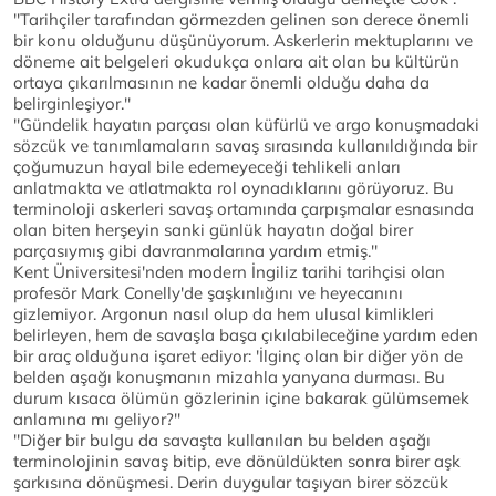
''Tarihçiler tarafından görmezden gelinen son derece önemli
bir konu olduğunu düşünüyorum. Askerlerin mektuplarını ve
döneme ait belgeleri okudukça onlara ait olan bu kültürün
ortaya çıkarılmasının ne kadar önemli olduğu daha da
belirginleşiyor.''
''Gündelik hayatın parçası olan küfürlü ve argo konuşmadaki
sözcük ve tanımlamaların savaş sırasında kullanıldığında bir
çoğumuzun hayal bile edemeyeceği tehlikeli anları
anlatmakta ve atlatmakta rol oynadıklarını görüyoruz. Bu
terminoloji askerleri savaş ortamında çarpışmalar esnasında
olan biten herşeyin sanki günlük hayatın doğal birer
parçasıymış gibi davranmalarına yardım etmiş.''
Kent Üniversitesi'nden modern İngiliz tarihi tarihçisi olan
profesör Mark Conelly'de şaşkınlığını ve heyecanını
gizlemiyor. Argonun nasıl olup da hem ulusal kimlikleri
belirleyen, hem de savaşla başa çıkılabileceğine yardım eden
bir araç olduğuna işaret ediyor: 'İlginç olan bir diğer yön de
belden aşağı konuşmanın mizahla yanyana durması. Bu
durum kısaca ölümün gözlerinin içine bakarak gülümsemek
anlamına mı geliyor?''
''Diğer bir bulgu da savaşta kullanılan bu belden aşağı
terminolojinin savaş bitip, eve dönüldükten sonra birer aşk
şarkısına dönüşmesi. Derin duygular taşıyan birer sözcük