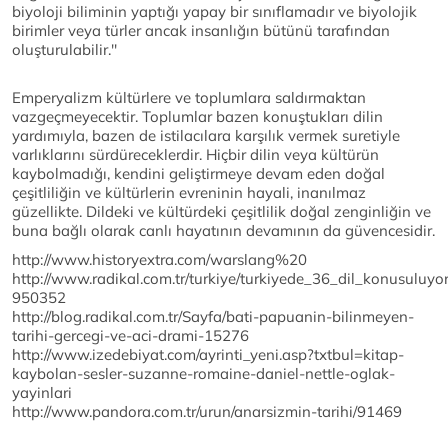
biyoloji biliminin yaptığı yapay bir sınıflamadır ve biyolojik
birimler veya türler ancak insanlığın bütünü tarafından
oluşturulabilir.''
Emperyalizm kültürlere ve toplumlara saldırmaktan
vazgeçmeyecektir. Toplumlar bazen konuştukları dilin
yardımıyla, bazen de istilacılara karşılık vermek suretiyle
varlıklarını sürdüreceklerdir. Hiçbir dilin veya kültürün
kaybolmadığı, kendini geliştirmeye devam eden doğal
çeşitliliğin ve kültürlerin evreninin hayali, inanılmaz
güzellikte. Dildeki ve kültürdeki çeşitlilik doğal zenginliğin ve
buna bağlı olarak canlı hayatının devamının da güvencesidir.
http://www.historyextra.com/warslang%20
http://www.radikal.com.tr/turkiye/turkiyede_36_dil_konusuluyor
950352
http://blog.radikal.com.tr/Sayfa/bati-papuanin-bilinmeyen-
tarihi-gercegi-ve-aci-drami-15276
http://www.izedebiyat.com/ayrinti_yeni.asp?txtbul=kitap-
kaybolan-sesler-suzanne-romaine-daniel-nettle-oglak-
yayinlari
http://www.pandora.com.tr/urun/anarsizmin-tarihi/91469