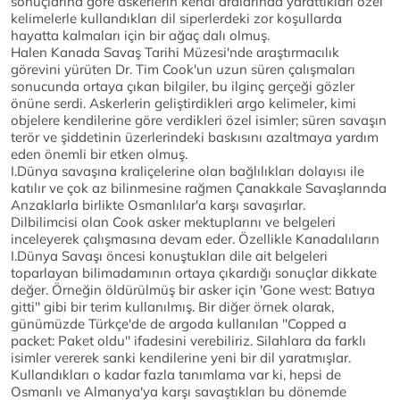
sonuçlarına göre askerlerin kendi aralarında yarattıkları özel
kelimelerle kullandıkları dil siperlerdeki zor koşullarda
hayatta kalmaları için bir ağaç dalı olmuş.
Halen Kanada Savaş Tarihi Müzesi'nde araştırmacılık
görevini yürüten Dr. Tim Cook'un uzun süren çalışmaları
sonucunda ortaya çıkan bilgiler, bu ilginç gerçeği gözler
önüne serdi. Askerlerin geliştirdikleri argo kelimeler, kimi
objelere kendilerine göre verdikleri özel isimler; süren savaşın
terör ve şiddetinin üzerlerindeki baskısını azaltmaya yardım
eden önemli bir etken olmuş.
I.Dünya savaşına kraliçelerine olan bağlılıkları dolayısı ile
katılır ve çok az bilinmesine rağmen Çanakkale Savaşlarında
Anzaklarla birlikte Osmanlılar'a karşı savaşırlar.
Dilbilimcisi olan Cook asker mektuplarını ve belgeleri
inceleyerek çalışmasına devam eder. Özellikle Kanadalıların
I.Dünya Savaşı öncesi konuştukları dile ait belgeleri
toparlayan bilimadamının ortaya çıkardığı sonuçlar dikkate
değer. Örneğin öldürülmüş bir asker için 'Gone west: Batıya
gitti'' gibi bir terim kullanılmış. Bir diğer örnek olarak,
günümüzde Türkçe'de de argoda kullanılan ''Copped a
packet: Paket oldu'' ifadesini verebiliriz. Silahlara da farklı
isimler vererek sanki kendilerine yeni bir dil yaratmışlar.
Kullandıkları o kadar fazla tanımlama var ki, hepsi de
Osmanlı ve Almanya'ya karşı savaştıkları bu dönemde