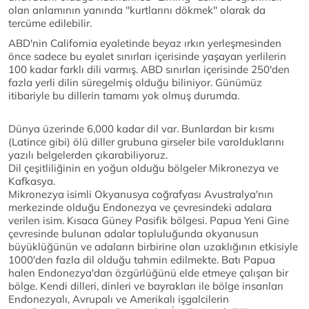
olan anlamının yanında ''kurtlarını dökmek'' olarak da
tercüme edilebilir.
ABD'nin California eyaletinde beyaz ırkın yerleşmesinden
önce sadece bu eyalet sınırları içerisinde yaşayan yerlilerin
100 kadar farklı dili varmış. ABD sınırları içerisinde 250'den
fazla yerli dilin süregelmiş olduğu biliniyor. Günümüz
itibariyle bu dillerin tamamı yok olmuş durumda.
Dünya üzerinde 6,000 kadar dil var. Bunlardan bir kısmı
(Latince gibi) ölü diller grubuna girseler bile varolduklarını
yazılı belgelerden çıkarabiliyoruz.
Dil çeşitliliğinin en yoğun olduğu bölgeler Mikronezya ve
Kafkasya.
Mikronezya isimli Okyanusya coğrafyası Avustralya'nın
merkezinde olduğu Endonezya ve çevresindeki adalara
verilen isim. Kısaca Güney Pasifik bölgesi. Papua Yeni Gine
çevresinde bulunan adalar topluluğunda okyanusun
büyüklüğünün ve adaların birbirine olan uzaklığının etkisiyle
1000'den fazla dil olduğu tahmin edilmekte. Batı Papua
halen Endonezya'dan özgürlüğünü elde etmeye çalışan bir
bölge. Kendi dilleri, dinleri ve bayrakları ile bölge insanları
Endonezyalı, Avrupalı ve Amerikalı işgalcilerin