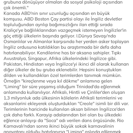
grubuna dönüşüyor olmaları da sosyal psikoloji açısından
çok önemli.''
Kanada ABD'nin sınır uzunluğu açısından en büyük
komşusu. ABD Boston Çay partisi olayı ile İngiliz devletler
topluluğundan ayrılıp bağımsızlığını ilan ettiği sırada
Kraliçe'ye bağlılıklarından vazgeçmek istemeyen İngilizler'in
göç ettiği ülkelerin başında geliyor. I.Dünya Savaşı'nda
Osmanlılar ve Almanlar karşısında her yerden asker toplayan
İngiliz ordusuna katıldıkları bu araştırmada bir defa daha
hatırlanabiliyor. Kendilerine has bir aksana sahipler. Tıpkı
Avustralya, Singapur, Afrika ülkelerindeki İngilizce gibi.
Pakistan, Hindistan veya İngilizce'yi ikinci dil olarak kullanan
diğer ülkeler de bu gruba eklenebilir. Hepsini konuştukları
dilden ve kullandıkları özel terimlerden tanımak mümkün.
Örneğin ''kireçlenme veya kıl dökme'' anlamına gelen
''Liming'' bir süre yaşamış olduğum Trinidad'da eğlenmek
anlamında kullanılıyor. Afrikalı, Hintli ve Çinliler'den oluşan
1,3 milyonluk ada ülkesinin kölelerin Afrikali terimlerini ve
aksanlarini ekleyerek oluşturdukları ''Creole'' isimli bir dili var.
Terimlerinin haricinde kullanılan aksan bilinen İngilizce'den
çok daha farklı. Karayip adalarından biri olan bu ülkedeki
eğlence anlayışı da ''Soca'' adı verilen dans örgüsünde. Rio
Karnavalı'ndan sonra ikinci büyük sokak karnavalinin
anavatanı olduğu hatırlanırsa ''Liming'' aslında eğlenmek