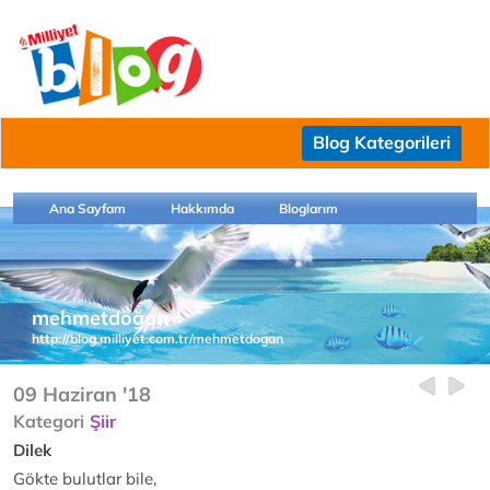
Blog Kategorileri
Ana Sayfam
Hakkımda
Bloglarım
mehmetdoğan
http://blog.milliyet.com.tr/mehmetdogan
09 Haziran '18
Kategori
Şiir
Dilek
Gökte bulutlar bile,