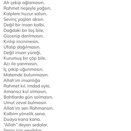
Ah çekip ağlamasın,
Rahmet neşeyle yağsın,
Kalplere huzur salsın,
Sevinç yaşları aksın.
Değil bir insan kalbi,
Dağdaki bir taş bile,
Gücenip darılmasın,
Kırılıp incinmesin,
Ufalıp dağılmasın.
Değil insan yüreği,
Kurumuş bir çöp bile,
Acı ile yanmasın,
İç çekip uğunmasın,
Matemde bulunmasın.
Allah’ım insanlığa
Rahmet kıl, imdad eyle,
Amansız kul olmasın,
Bahtlarda gün solmasın,
Umut zeval bulmasın
Allah’ım sen Rahmansın,
Kalbim yönelik sana,
Duaya kana kana,
“Allah” deyen sedalar,
Senin için sevdalar,