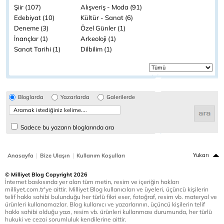
Şiir (107)
Alışveriş - Moda (91)
Edebiyat (10)
Kültür - Sanat (6)
Deneme (3)
Özel Günler (1)
İnançlar (1)
Arkeoloji (1)
Sanat Tarihi (1)
Dilbilim (1)
Bloglarda
Yazarlarda
Galerilerde
Sadece bu yazarın bloglarında ara
|
|
Yukarı
Anasayfa
Bize Ulaşın
Kullanım Koşulları
© Milliyet Blog Copyright 2026
İnternet baskısında yer alan tüm metin, resim ve içeriğin hakları
milliyet.com.tr'ye aittir. Milliyet Blog kullanıcıları ve üyeleri, üçüncü kişilerin
telif hakkı sahibi bulunduğu her türlü fikri eser, fotoğraf, resim vb. materyal ve
ürünleri kullanamazlar. Blog kullanıcı ve yazarlarının, üçüncü kişilerin telif
hakkı sahibi olduğu yazı, resim vb. ürünleri kullanması durumunda, her türlü
hukuki ve cezai sorumluluk kendilerine aittir.