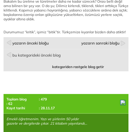
Bakalım bu üretme ve türetmeler daha ne kadar sürecek? Orası belli değil
ama bilinen bir şey var. O da şu; Dilimiz kirlendi, tiklendi, tikleri arttıkça Türkçe
kilitlendi. Kapımızı yabancı hayranlığına, yabancı sözcüklere ardına dek açtık;
başkalarına özenip onları gökyüzüne yükseltirken, özümüzü yerlere saçtık,
ayaklar altına aldık.
Durumumuz “kritik”, işimiz “bitik”tir.
Türkçemize kıyanlar bizden daha atiktir!
yazarın önceki bloğu
yazarın sonraki bloğu
bu kategorideki önceki blog
kategoriden rastgele blog getir
Toplam blog
: 479
: 62
Kayıt tarihi
: 28.11.17
Emekli öğretmenim. Yazı ve şiirlerim 50 yıldır
gazete ve dergilerde çıkar. 21 kitabım yayınlandı,..