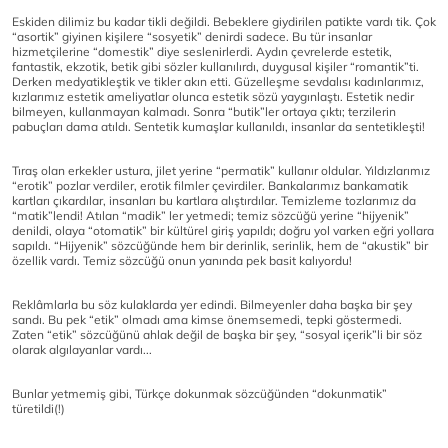
Eskiden dilimiz bu kadar tikli değildi. Bebeklere giydirilen patikte vardı tik. Çok
“asortik” giyinen kişilere “sosyetik” denirdi sadece. Bu tür insanlar
hizmetçilerine “domestik” diye seslenirlerdi. Aydın çevrelerde estetik,
fantastik, ekzotik, betik gibi sözler kullanılırdı, duygusal kişiler “romantik”ti.
Derken medyatikleştik ve tikler akın etti. Güzelleşme sevdalısı kadınlarımız,
kızlarımız estetik ameliyatlar olunca estetik sözü yaygınlaştı. Estetik nedir
bilmeyen, kullanmayan kalmadı. Sonra “butik”ler ortaya çıktı; terzilerin
pabuçları dama atıldı. Sentetik kumaşlar kullanıldı, insanlar da sentetikleşti!
Tıraş olan erkekler ustura, jilet yerine “permatik” kullanır oldular. Yıldızlarımız
“erotik” pozlar verdiler, erotik filmler çevirdiler. Bankalarımız bankamatik
kartları çıkardılar, insanları bu kartlara alıştırdılar. Temizleme tozlarımız da
“matik”lendi! Atılan “madik” ler yetmedi; temiz sözcüğü yerine “hijyenik”
denildi, olaya “otomatik” bir kültürel giriş yapıldı; doğru yol varken eğri yollara
sapıldı. “Hijyenik” sözcüğünde hem bir derinlik, serinlik, hem de “akustik” bir
özellik vardı. Temiz sözcüğü onun yanında pek basit kalıyordu!
Reklâmlarla bu söz kulaklarda yer edindi. Bilmeyenler daha başka bir şey
sandı. Bu pek “etik” olmadı ama kimse önemsemedi, tepki göstermedi.
Zaten “etik” sözcüğünü ahlak değil de başka bir şey, “sosyal içerik”li bir söz
olarak algılayanlar vardı...
Bunlar yetmemiş gibi, Türkçe dokunmak sözcüğünden “dokunmatik”
türetildi(!)