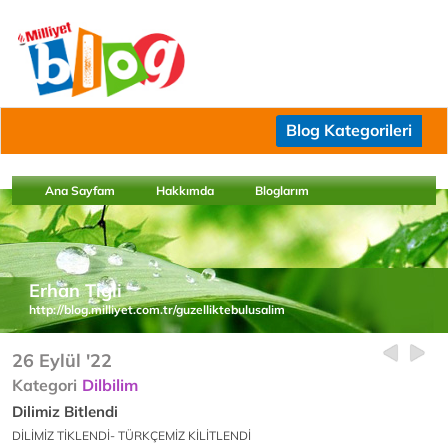
Blog Kategorileri
Ana Sayfam
Hakkımda
Bloglarım
Erhan Tigli
http://blog.milliyet.com.tr/guzelliktebulusalim
26 Eylül '22
Kategori
Dilbilim
Dilimiz Bitlendi
DİLİMİZ TİKLENDİ- TÜRKÇEMİZ KİLİTLENDİ