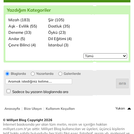
Yazdığım Kategoriler
Mizah (183)
Şiir (105)
Aşk - Evlilik (55)
Dostluk (35)
Deneme (33)
Öykü (23)
Anılar (5)
Dil Eğitimi (4)
Çevre Bilinci (4)
İstanbul (3)
Bloglarda
Yazarlarda
Galerilerde
Sadece bu yazarın bloglarında ara
|
|
Yukarı
Anasayfa
Bize Ulaşın
Kullanım Koşulları
© Milliyet Blog Copyright 2026
İnternet baskısında yer alan tüm metin, resim ve içeriğin hakları
milliyet.com.tr'ye aittir. Milliyet Blog kullanıcıları ve üyeleri, üçüncü kişilerin
telif hakkı sahibi bulunduğu her türlü fikri eser, fotoğraf, resim vb. materyal ve