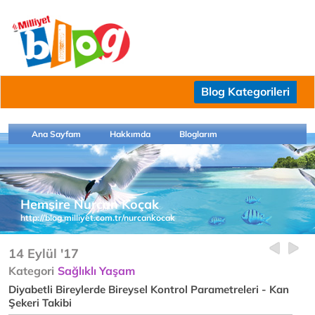
Blog Kategorileri
Ana Sayfam
Hakkımda
Bloglarım
Hemşire Nurcan Koçak
http://blog.milliyet.com.tr/nurcankocak
14 Eylül '17
Kategori
Sağlıklı Yaşam
Diyabetli Bireylerde Bireysel Kontrol Parametreleri - Kan
Şekeri Takibi