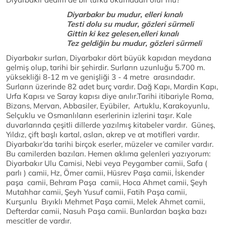
Diyarbakır bu mudur, elleri kınalı
Testi dolu su mudur, gözleri sürmeli
Gittin ki kez gelesen,elleri kınalı
Tez geldiğin bu mudur, gözleri sürmeli
Diyarbakır surları, Diyarbakır dört büyük kapıdan meydana
gelmiş olup, tarihi bir şehirdir. Surların uzunluğu 5.700 m.
yüksekliği 8-12 m ve genişliği 3 - 4 metre arasındadır.
Surların üzerinde 82 adet burç vardır. Dağ Kapı, Mardin Kapı,
Urfa Kapısı ve Saray kapısı diye anılır.Tarihi itibariyle Roma,
Bizans, Mervan, Abbasiler, Eyübiler, Artuklu, Karakoyunlu,
Selçuklu ve Osmanlıların eserlerinin izlerini taşır. Kale
duvarlarında çeşitli dillerde yazılmış kitabeler vardır. Güneş,
Yıldız, çift başlı kartal, aslan, akrep ve at motifleri vardır.
Diyarbakır’da tarihi birçok eserler, müzeler ve camiler vardır.
Bu camilerden bazıları. Hemen aklıma gelenleri yazıyorum:
Diyarbakır Ulu Camisi, Nebi veya Peygamber camii, Safa (
parlı ) camii, Hz, Ömer camii, Hüsrev Paşa camii, İskender
paşa camii, Behram Paşa camii, Hoca Ahmet camii, Şeyh
Mutahhar camii, Şeyh Yusuf camii, Fatih Paşa camii,
Kurşunlu Bıyıklı Mehmet Paşa camii, Melek Ahmet camii,
Defterdar camii, Nasuh Paşa camii. Bunlardan başka bazı
mescitler de vardır.