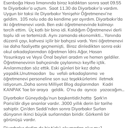
Esenboğa Hava limanında biraz kaldıktan sonra saat 09.55
te Diyarbakır’a uçtum. Saat 11.30 da Diyarbakır’a vardım.
Uygun bir taksi ile Diyarbakır Yenişehir Öğretmenevi’ne
geldim. 105 nolu oda da kendime yer ayırdım. Diyarbakır’da
iki öğretmenevi vardı. Ben eski öğretmenevinde kalmayı
tercih ettim. Üç katlı bir bina idi. Kaldığım Öğretmenevi derli
toplu idi ve tertemizdi. Aynı zamanda ekonomikti… Yanında
düzenli çayı, kahvesi içilir bir bahçesi vardı. Yeni öğretmenevi
ise daha faaliyette geçmemişti, Biraz dinledikten sonra eski
okul arkadaşlarımdan öğretmen İdris Ağar, Hasan
Yosunkaya ve Veysi Önal beyleri aradım ve hemen geldiler.
Öğretmenevinin bahçesinde çaylarımızı keyifle içtik.
Anılarımızdan söz ettik. Eski günleri bir kez daha
yaşadık.Unutmaodan bu vefalı arkadaşlarıma ve
öğretmenevi personeline son suz teşekkürlerimi iletmek
istiyorum...Daha sonra Milliyet Blog daşlarımdan Kadri
KANPAK 'lae bir araya geldik. O'nu da ayrıca yazacağım...
Diyarbakır Güneydoğu’nun başkentidir,hatta Şark'ın
Parisi’dir diye ananlar vardır. .3000 yıllık derin bir tarihe
sahiptir. Çin’den Seddi’nden sonra Diyarbakır Surları
dünyanın ikinci büyük surlarından biridir. Görkemli bir
görünüşü vardır.
Diyarbakır dedim de bir türkü okumadan olur mu?