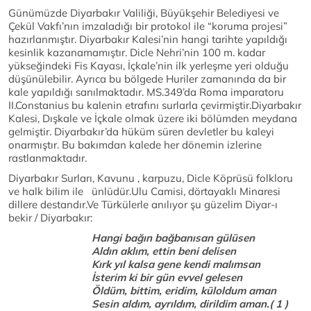
Günümüzde Diyarbakır Valiliği, Büyükşehir Belediyesi ve
Çekül Vakfı’nın imzaladığı bir protokol ile “koruma projesi”
hazırlanmıştır. Diyarbakır Kalesi’nin hangi tarihte yapıldığı
kesinlik kazanamamıştır. Dicle Nehri’nin 100 m. kadar
yükseğindeki Fis Kayası, İçkale’nin ilk yerleşme yeri olduğu
düşünülebilir. Ayrıca bu bölgede Huriler zamanında da bir
kale yapıldığı sanılmaktadır. MS.349’da Roma imparatoru
II.Constanius bu kalenin etrafını surlarla çevirmiştir.Diyarbakır
Kalesi, Dışkale ve İçkale olmak üzere iki bölümden meydana
gelmiştir. Diyarbakır’da hüküm süren devletler bu kaleyi
onarmıştır. Bu bakımdan kalede her dönemin izlerine
rastlanmaktadır.
Diyarbakır Surları, Kavunu , karpuzu, Dicle Köprüsü folkloru
ve halk bilim ile ünlüdür.Ulu Camisi, dörtayaklı Minaresi
dillere destandır.Ve Türkülerle anılıyor şu güzelim Diyar-ı
bekir / Diyarbakır:
Hangi bağın bağbanısan gülüsen
Aldın aklım, ettin beni delisen
Kırk yıl kalsa gene kendi malımsan
İsterim ki bir gün evvel gelesen
Öldüm, bittim, eridim, küloldum aman
Sesin aldım, ayrıldım, dirildim aman.( 1 )