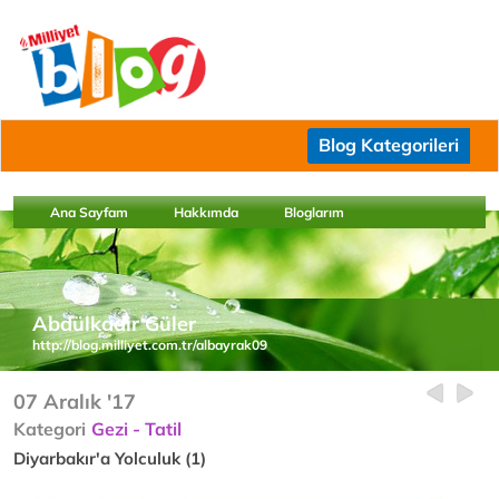
Blog Kategorileri
Ana Sayfam
Hakkımda
Bloglarım
Abdülkadir Güler
http://blog.milliyet.com.tr/albayrak09
07 Aralık '17
Kategori
Gezi - Tatil
Diyarbakır'a Yolculuk (1)