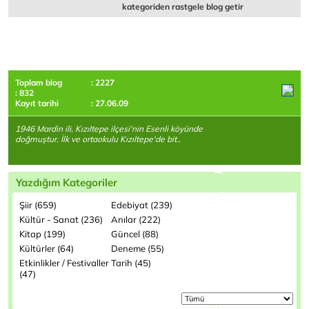
kategoriden rastgele blog getir
Toplam blog
: 2227
: 832
Kayıt tarihi
: 27.06.09
1946 Mardin ili, Kızıltepe ilçesi'nin Esenli köyünde
doğmuştur. İlk ve ortaokulu Kızıltepe'de bit..
Yazdığım Kategoriler
Şiir (659)
Edebiyat (239)
Kültür - Sanat (236)
Anılar (222)
Kitap (199)
Güncel (88)
Kültürler (64)
Deneme (55)
Etkinlikler / Festivaller
Tarih (45)
(47)