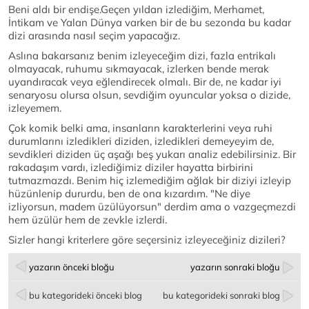
Beni aldı bir endişe.Geçen yıldan izlediğim, Merhamet,
İntikam ve Yalan Dünya varken bir de bu sezonda bu kadar
dizi arasında nasıl seçim yapacağız.
Aslına bakarsanız benim izleyeceğim dizi, fazla entrikalı
olmayacak, ruhumu sıkmayacak, izlerken bende merak
uyandıracak veya eğlendirecek olmalı. Bir de, ne kadar iyi
senaryosu olursa olsun, sevdiğim oyuncular yoksa o dizide,
izleyemem.
Çok komik belki ama, insanların karakterlerini veya ruhi
durumlarını izledikleri diziden, izledikleri demeyeyim de,
sevdikleri diziden üç aşağı beş yukarı analiz edebilirsiniz. Bir
rakadaşım vardı, izlediğimiz diziler hayatta birbirini
tutmazmazdı. Benim hiç izlemediğim ağlak bir diziyi izleyip
hüzünlenip dururdu, ben de ona kızardım. "Ne diye
izliyorsun, madem üzülüyorsun" derdim ama o vazgeçmezdi
hem üzülür hem de zevkle izlerdi.
Sizler hangi kriterlere göre seçersiniz izleyeceğiniz dizileri?
yazarın önceki bloğu
yazarın sonraki bloğu
bu kategorideki önceki blog
bu kategorideki sonraki blog