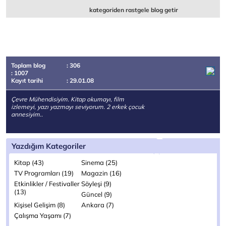
kategoriden rastgele blog getir
Toplam blog
: 306
: 1007
Kayıt tarihi
: 29.01.08
Çevre Mühendisiyim. Kitap okumayı, film
izlemeyi, yazı yazmayı seviyorum. 2 erkek çocuk
annesiyim..
Yazdığım Kategoriler
Kitap (43)
Sinema (25)
TV Programları (19)
Magazin (16)
Etkinlikler / Festivaller
Söyleşi (9)
(13)
Güncel (9)
Kişisel Gelişim (8)
Ankara (7)
Çalışma Yaşamı (7)