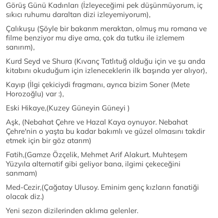
Görüş Günü Kadınları (İzleyeceğimi pek düşünmüyorum, iç
sıkıcı ruhumu daraltan dizi izleyemiyorum),
Çalıkuşu (Şöyle bir bakarım meraktan, olmuş mu romana ve
filme benziyor mu diye ama, çok da tutku ile izlemem
sanırım),
Kurd Seyd ve Shura (Kıvanç Tatlıtuğ olduğu için ve şu anda
kitabını okuduğum için izleneceklerin ilk başında yer alıyor),
Kayıp (İlgi çekiciydi fragmanı, ayrıca bizim Soner (Mete
Horozoğlu) var :),
Eski Hikaye,(Kuzey Güneyin Güneyi )
Aşk, (Nebahat Çehre ve Hazal Kaya oynuyor. Nebahat
Çehre'nin o yaşta bu kadar bakımlı ve güzel olmasını takdir
etmek için bir göz atarım)
Fatih,(Gamze Özçelik, Mehmet Arif Alakurt. Muhteşem
Yüzyıla alternatif gibi geliyor bana, ilgimi çekeceğini
sanmam)
Med-Cezir,(Çağatay Ulusoy. Eminim genç kızların fanatiği
olacak diz.)
Yeni sezon dizilerinden aklıma gelenler.