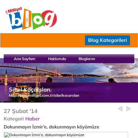
Blog Kategorileri
Ana Sayfam
Hakkımda
Bloglarım
Sibel Koçarslan
http://blog.milliyet.com.tr/sibelkocarslan
27 Şubat '14
Kategori
Haber
Dokunmayın İzmir’e, dokunmayın köyümüze