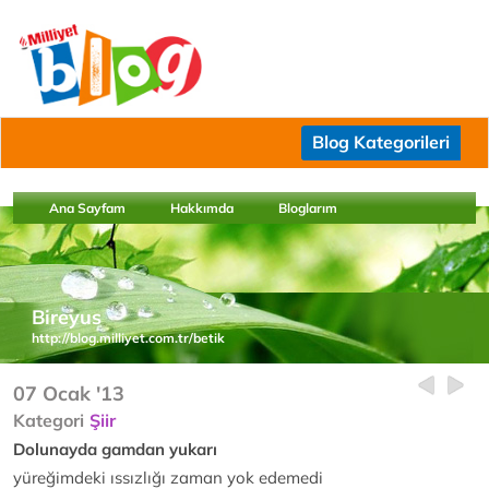
Blog Kategorileri
Ana Sayfam
Hakkımda
Bloglarım
Bireyus
http://blog.milliyet.com.tr/betik
07 Ocak '13
Kategori
Şiir
Dolunayda gamdan yukarı
yüreğimdeki ıssızlığı zaman yok edemedi