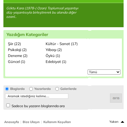
Göktu Kara (1978-( Ozan) Toplumsal yaşantıyı
düş-yaşantısıyla birleştirerek bu alanda diğer
ozanl..
Yazdığım Kategoriler
Şiir (22)
Kültür - Sanat (17)
Psikoloji (2)
Yılbaşı (2)
Deneme (2)
Öykü (1)
Güncel (1)
Edebiyat (1)
Bloglarda
Yazarlarda
Galerilerde
Sadece bu yazarın bloglarında ara
|
|
Yukarı
Anasayfa
Bize Ulaşın
Kullanım Koşulları