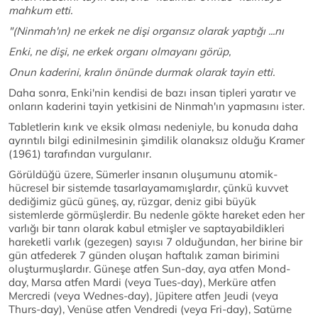
mahkum etti.
"(Ninmah'ın) ne erkek ne dişi organsız olarak yaptığı ...nı
Enki, ne dişi, ne erkek organı olmayanı görüp,
Onun kaderini, kralın önünde durmak olarak tayin etti.
Daha sonra, Enki'nin kendisi de bazı insan tipleri yaratır ve
onların kaderini tayin yetkisini de Ninmah'ın yapmasını ister.
Tabletlerin kırık ve eksik olması nedeniyle, bu konuda daha
ayrıntılı bilgi edinilmesinin şimdilik olanaksız olduğu Kramer
(1961) tarafından vurgulanır.
Görüldüğü üzere, Sümerler insanın oluşumunu atomik-
hücresel bir sistemde tasarlayamamışlardır, çünkü kuvvet
dediğimiz gücü güneş, ay, rüzgar, deniz gibi büyük
sistemlerde görmüşlerdir. Bu nedenle gökte hareket eden her
varlığı bir tanrı olarak kabul etmişler ve saptayabildikleri
hareketli varlık (gezegen) sayısı 7 olduğundan, her birine bir
gün atfederek 7 günden oluşan haftalık zaman birimini
oluşturmuşlardır. Güneşe atfen Sun-day, aya atfen Mond-
day, Marsa atfen Mardi (veya Tues-day), Merküre atfen
Mercredi (veya Wednes-day), Jüpitere atfen Jeudi (veya
Thurs-day), Venüse atfen Vendredi (veya Fri-day), Satürne