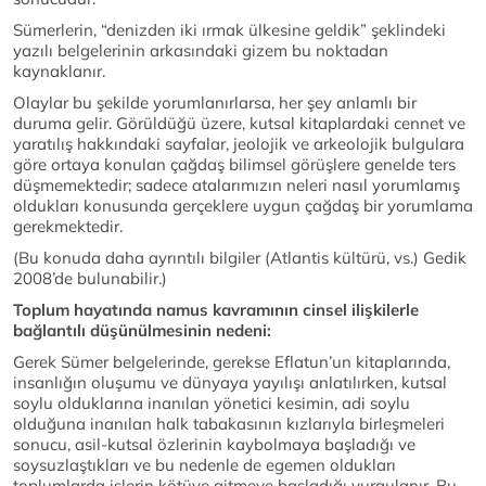
Sümerlerin, “denizden iki ırmak ülkesine geldik” şeklindeki
yazılı belgelerinin arkasındaki gizem bu noktadan
kaynaklanır.
Olaylar bu şekilde yorumlanırlarsa, her şey anlamlı bir
duruma gelir. Görüldüğü üzere, kutsal kitaplardaki cennet ve
yaratılış hakkındaki sayfalar, jeolojik ve arkeolojik bulgulara
göre ortaya konulan çağdaş bilimsel görüşlere genelde ters
düşmemektedir; sadece atalarımızın neleri nasıl yorumlamış
oldukları konusunda gerçeklere uygun çağdaş bir yorumlama
gerekmektedir.
(Bu konuda daha ayrıntılı bilgiler (Atlantis kültürü, vs.) Gedik
2008’de bulunabilir.)
Toplum hayatında namus kavramının cinsel ilişkilerle
bağlantılı düşünülmesinin nedeni:
Gerek Sümer belgelerinde, gerekse Eflatun’un kitaplarında,
insanlığın oluşumu ve dünyaya yayılışı anlatılırken, kutsal
soylu olduklarına inanılan yönetici kesimin, adi soylu
olduğuna inanılan halk tabakasının kızlarıyla birleşmeleri
sonucu, asil-kutsal özlerinin kaybolmaya başladığı ve
soysuzlaştıkları ve bu nedenle de egemen oldukları
toplumlarda işlerin kötüye gitmeye başladığı vurgulanır. Bu