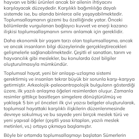
hayvan ve bitki ürünleri ancak bir ailenin ihtiyacını
karşılayacak düzeydedir. Karşılıklı bağımlılığa dayalı
sistemde ise, bu alanda binlerce aile yaşayabilmektedir.
Toplumsallaşmanın gizemi bu özelliğinde yatar. Önceki
bölümlerde vurgulanan bağlayıcı kuvvet ve enerji kazancı
ilişkisi toplumsallaşmanın sırrını anlamak için gereklidir.
Daha ekonomik bir yaşam tarzı olan toplumsallaşma, ancak
ve ancak insanların bilgi düzeylerinde gerçekleştirecekleri
gelişmelerle sağlanabilmektedir. Çeşitli el sanatları, tarım ve
hayvancılık gibi meslekler, bu konularda özel bilgiler
oluşturulmasıyla mümkündür.
Toplumsal hayat, yeni bir anlaşıp-uzlaşma sistemi
gerektirmiş ve insanları tekrar büyük bir sorunla karşı-karşıya
getirmiştir. Arkeolojik-paleoantropolojik bulguların gösterdiği
üzere, ilk yazılı anlaşma öğeleri resimlerden oluşur. Zamanla
resimler gittikçe basitleşen simgelere dönüştürülmüş ve
yaklaşık 5 bin yıl önceleri ilk çivi yazısı belgeler oluşturularak,
toplumsal hayattaki karşılıklı ilişkilerin düzenlenmesinde
devreye sokulmuş ve bu sayede yeni birçok meslek türü ve
yeni yapısal öğeler (çeşitli yasa kitapları, yazılı meslek
metinleri, vs.) ortaya çıkmaya başlamıştır.
Böyle bir ortamda toplumsallaşmayı başlatan Sümerlerin