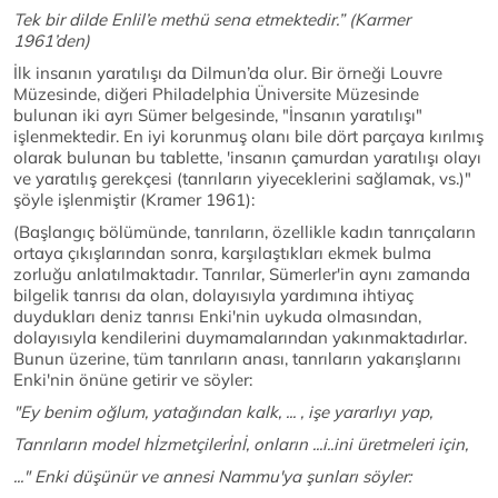
Tek bir dilde Enlil’e methü sena etmektedir.” (Karmer
1961’den)
İlk insanın yaratılışı da Dilmun’da olur. Bir örneği Louvre
Müzesinde, diğeri Philadelphia Üniversite Müzesinde
bulunan iki ayrı Sümer belgesinde, "İnsanın yaratılışı"
işlenmektedir. En iyi korunmuş olanı bile dört parçaya kırılmış
olarak bulunan bu tablette, 'insanın çamurdan yaratılışı olayı
ve yaratılış gerekçesi (tanrıların yiyeceklerini sağlamak, vs.)"
şöyle işlenmiştir (Kramer 1961):
(Başlangıç bölümünde, tanrıların, özellikle kadın tanrıçaların
ortaya çıkışlarından sonra, karşılaştıkları ekmek bulma
zorluğu anlatılmaktadır. Tanrılar, Sümerler'in aynı zamanda
bilgelik tanrısı da olan, dolayısıyla yardımına ihtiyaç
duydukları deniz tanrısı Enki'nin uykuda olmasından,
dolayısıyla kendilerini duymamalarından yakınmaktadırlar.
Bunun üzerine, tüm tanrıların anası, tanrıların yakarışlarını
Enki'nin önüne getirir ve söyler:
"Ey benim oğlum, yatağından kalk, ... , işe yararlıyı yap,
Tanrıların model hİzmetçilerİnİ, onların ...i..ini üretmeleri için,
..." Enki düşünür ve annesi Nammu'ya şunları söyler: