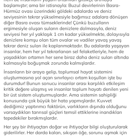
başlamıştır; ama bir istisnayla: Buzul devirlerinin Basra-
Hürmüz ovası üzerindeki göldeki adalarda ve deniz
seviyesinin tekrar yükselmesiyle bağımsız adalara dönüşen
diğer Basra ovası tümseklerinde! Çünkü buzulların
ergimesiyle oluşan suların denizlere dolmasıyla, deniz
seviyesi her yıl yaklaşık 1 cm kadar yükselmekte, dolayısıyla
denizlere komşu olan tüm ovalar ve vadiler yavaş yavaş
tekrar deniz suları ile kaplanmaktadır. Bu adalarda yaşayan
insanlar, hem her yıl tekrarlanan sel felaketleriyle, hem de
yaşadıkları ortamın her sene biraz daha deniz suları altında
kalmasıyla boğuşmak zorunda kalmışlardır.
İnsanların bir araya gelip, toplumsal hayat sistemini
oluşturmasına yol açan sınırlayıcı ortam koşulları işte bu
durumdur! Bunun sonucu insanlar arası karşılıklı etkileşim
kritik değere ulaşmış ve insanlar toplum hayatı denilen yeni
bir üst sistem oluşturmuşlardır. Ama sistemin sahipliği
konusunda çok büyük bir hata yapmışlardır. Kuvvet
dediğimiz yaptırımcı faktörün, varlıkların dışında olduğunu
varsaydıkları tanrısal güçleri temsil ettiklerine inandıkları
tepedekiler bırakmışlardır.
Her şey bir ihtiyaçtan doğar ve ihtiyaçlar bilgi oluşturularak
giderilirler. Her darda kalan, sıkışan öğe, sorunu aşmak için