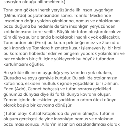
savaşları olduğu bilinmektedir.)
Tanrıların gökten inerek yeryüzünde ilk insan uygarlığını
(Dilmun’da) başlatmasından sonra, Tanrılar Meclisinde
insanların doğru yoldan çıktıklarına, namus ve ahlaklarının
bozulduğuna bu nedenle de tüm insanlığın yeryüzünden
kaldırılmasına karar verilir. Büyük bir tufan oluşturulacak ve
tüm dünya sular altında bırakılarak insanlık yok edilecektir.
Tanrılardan biri (Enki) bu kararı pek beğenmez ve Ziusudra
adlı inançlı ve Tanrılara hizmette kusur işlemeyen iyi bir kralı
bu karardan haberdar eder ve bir gemi yaparak yakınlarını ve
her canlıdan bir çifti içine yükleyerek bu büyük tufandan
kurtulmasını öğütler.
Bu şekilde ilk insan uygarlığı yeryüzünden yok olurken,
Ziusudra ve soyu gemiyle kurtulur. Bu şekilde atalarımızın
kafasında, eskiden mutluluk içinde yaşadıkları bir (Dilmun,
Eden (Adn), Cennet bahçesi) ve tufan sonrası geldikleri
günümüz dünyası diye iki farklı dünya kavramı oluşur.
Zaman içinde de eskiden yaşadıkları o ortam öteki dünya
olarak başka bir kavrama dönüşür.
(Tufan olayı Kutsal Kitaplarda da yerini almıştır. Tufanın
oluşum gerekçesi de yine insanlığın namus ve ahlakının
bozulması sonucu, Allah’ın insanları cezalandırması olarak