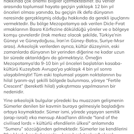
hakkında çok önemli bilgiler içermektedirler. Bu veriler
arasında toplumsal hayata geçişin yaklaşık 12 bin yıl
önceleri olması yanında, bu geçişin ilk defa dünyanın
neresinde gerçekleşmiş olduğu hakkında da gerekli ipuçlarını
vermektedir. Bu bölge Mezopotamya adı verilen Dicle-Fırat
ırmaklarının Basra Körfezine döküldüğü yöreler ve o bölgeye
komşu çevrelerdir (Irak merkez olacak şekilde, Türkiye’nin
Güneyi ve Güneydoğusu, İran’ın Güney-Batısı, Suriye-Mısır
arası). Arkeolojik verilerden ayrıca, kültür düzeyinin, eski
zamanlarda dünyanın bir yerinden diğerine ne kadar uzun
bir sürede aktarıldığını da görmekteyiz. Örneğin
Mezopotamya'da 9-10 bin yıl önceleri başlatılan kasaba-
kültürü Kuzeybatı Avrupa'ya yaklaşık 4 bin yıl sonra
ulaşabilmiştir! Tüm eski toplumsal yaşam noktalarının bu
hilal (yarım-ay) şekilli bölgede bulunması, yöreye “Fertile
Crescent” (bereketli hilal) yakıştırması yapılmasının bir
nedenidir.
Yine arkeolojik bulgular yöredeki bu muazzam gelişmenin
Sümerler denilen bir kavmin buraya gelmesiyle başladığını
ortaya koymaktadır. Sümer ismi, yörede yaşayan semitik
(arap-israil) ırka mensup Akad’ların dilinde "land of the
civilised lords = kültürlü efendilerin ülkesi" anlamında
“Sumeru” sözcüğünden gelmektedir. Sümerler ise kendilerini