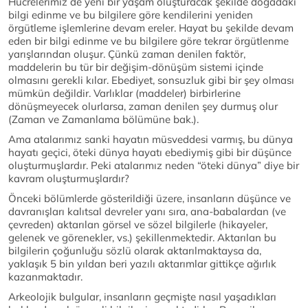
Hücrelerimiz de yeni bir yaşam oluşturacak şekilde doğadaki
bilgi edinme ve bu bilgilere göre kendilerini yeniden
örgütleme işlemlerine devam ereler. Hayat bu şekilde devam
eden bir bilgi edinme ve bu bilgilere göre tekrar örgütlenme
yarışlarından oluşur. Çünkü zaman denilen faktör,
maddelerin bu tür bir değişim-dönüşüm sistemi içinde
olmasını gerekli kılar. Ebediyet, sonsuzluk gibi bir şey olması
mümkün değildir. Varlıklar (maddeler) birbirlerine
dönüşmeyecek olurlarsa, zaman denilen şey durmuş olur
(Zaman ve Zamanlama bölümüne bak.).
Ama atalarımız sanki hayatın müsveddesi varmış, bu dünya
hayatı geçici, öteki dünya hayatı ebediymiş gibi bir düşünce
oluşturmuşlardır. Peki atalarımız neden “öteki dünya” diye bir
kavram oluşturmuşlardır?
Önceki bölümlerde gösterildiği üzere, insanların düşünce ve
davranışları kalıtsal devreler yanı sıra, ana-babalardan (ve
çevreden) aktarılan görsel ve sözel bilgilerle (hikayeler,
gelenek ve görenekler, vs.) şekillenmektedir. Aktarılan bu
bilgilerin çoğunluğu sözlü olarak aktarılmaktaysa da,
yaklaşık 5 bin yıldan beri yazılı aktarımlar gittikçe ağırlık
kazanmaktadır.
Arkeolojik bulgular, insanların geçmişte nasıl yaşadıkları