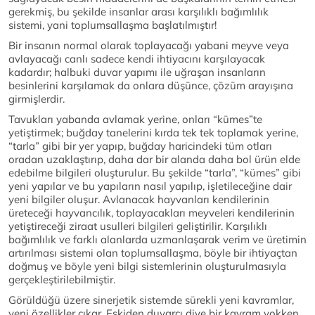
gerekmiş, bu şekilde insanlar arası karşılıklı bağımlılık
sistemi, yani toplumsallaşma başlatılmıştır!
Bir insanın normal olarak toplayacağı yabani meyve veya
avlayacağı canlı sadece kendi ihtiyacını karşılayacak
kadardır; halbuki duvar yapımı ile uğraşan insanların
besinlerini karşılamak da onlara düşünce, çözüm arayışına
girmişlerdir.
Tavukları yabanda avlamak yerine, onları “kümes”te
yetiştirmek; buğday tanelerini kırda tek tek toplamak yerine,
“tarla” gibi bir yer yapıp, buğday haricindeki tüm otları
oradan uzaklaştırıp, daha dar bir alanda daha bol ürün elde
edebilme bilgileri oluşturulur. Bu şekilde “tarla”, “kümes” gibi
yeni yapılar ve bu yapıların nasıl yapılıp, işletileceğine dair
yeni bilgiler oluşur. Avlanacak hayvanları kendilerinin
üreteceği hayvancılık, toplayacakları meyveleri kendilerinin
yetiştireceği ziraat usulleri bilgileri geliştirilir. Karşılıklı
bağımlılık ve farklı alanlarda uzmanlaşarak verim ve üretimin
artırılması sistemi olan toplumsallaşma, böyle bir ihtiyaçtan
doğmuş ve böyle yeni bilgi sistemlerinin oluşturulmasıyla
gerçekleştirilebilmiştir.
Görüldüğü üzere sinerjetik sistemde sürekli yeni kavramlar,
yeni özellikler çıkar. Eskiden duvarcı diye bir kavram yokken,