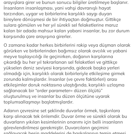
arayışlara girer ve bunun sonucu bilgiler üretilmeye başlanır.
İnsanların insanlaşması, yani vahşi davranışlı hayat
tarzından, uygar ve birbirlerine karşılıklı saygı duyan
bireylere dönüşmesi de bir ihtiyaçtan doğmuştur. Gittikçe
sulara gömülen ve her yıl sürekli sel felaketlerine maruz
kalan bir adada mahsur kalan yabani insanlar, bu zor durum
karşısında çare arayışına girerler.
O zamana kadar herkes birbirlerini rakip veya düşman olarak
görürken ve birbirlerinden bağımsız olarak avcılık ve yabani
meyve toplayıcılığı ile geçinirken, doğanın karşılarına
çıkardığı bu her yıl tekrarlanan sel felaketleri ve gittikçe
yükselen deniz seviyesi karşısında, gidecek başka yerleri
olmadığı için, karşılıklı olarak birbirleriyle etkileşime girmek
zorunda kalmışlardır. İnsanlar (ve çevre faktörleri) arası
etkileşimler doruk noktasına ulaştığında, karşılıklı uzlaşma
sağlanacak bir “order parameter= düzen ölçütü”
oluşturulmuş ve insanlar bu düzen ölçütüne uyarak
toplumsallaşmayı başlatmışlardır.
Adanın çevresine set şeklinde duvarlar örmek, taşkınlara
karşı alınacak tek önlemdir. Duvar örme ve sürekli olarak bu
duvarların yıkılan kesimlerinin onarımı için belli insanların
görevlendirilmesi gerekmiştir. Duvarcıların geçimini
sağlayacak besin maddelerini de başkalarının temin etmesi