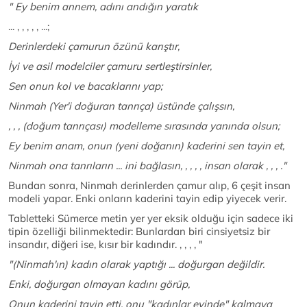
" Ey benim annem, adını andığın yaratık
... , , , , , ...;
Derinlerdeki çamurun özünü karıştır,
İyi ve asil modelciler çamuru sertleştirsinler,
Sen onun kol ve bacaklarını yap;
Ninmah (Yer'i doğuran tanrıça) üstünde çalışsın,
, , , (doğum tanrıçası) modelleme sırasında yanında olsun;
Ey benim anam, onun (yeni doğanın) kaderini sen tayin et,
Ninmah ona tanrıların ... ini bağlasın, , , , , insan olarak , , , ."
Bundan sonra, Ninmah derinlerden çamur alıp, 6 çeşit insan
modeli yapar. Enki onların kaderini tayin edip yiyecek verir.
Tabletteki Sümerce metin yer yer eksik olduğu için sadece iki
tipin özelliği bilinmektedir: Bunlardan biri cinsiyetsiz bir
insandır, diğeri ise, kısır bir kadındır. , , , , "
"(Ninmah'ın) kadın olarak yaptığı ... doğurgan değildir.
Enki, doğurgan olmayan kadını görüp,
Onun kaderini tayin etti, onu "kadınlar evinde" kalmaya