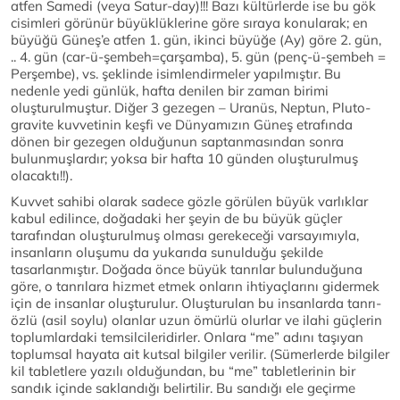
atfen Samedi (veya Satur-day)!!! Bazı kültürlerde ise bu gök
cisimleri görünür büyüklüklerine göre sıraya konularak; en
büyüğü Güneş’e atfen 1. gün, ikinci büyüğe (Ay) göre 2. gün,
.. 4. gün (car-ü-şembeh=çarşamba), 5. gün (penç-ü-şembeh =
Perşembe), vs. şeklinde isimlendirmeler yapılmıştır. Bu
nedenle yedi günlük, hafta denilen bir zaman birimi
oluşturulmuştur. Diğer 3 gezegen – Uranüs, Neptun, Pluto-
gravite kuvvetinin keşfi ve Dünyamızın Güneş etrafında
dönen bir gezegen olduğunun saptanmasından sonra
bulunmuşlardır; yoksa bir hafta 10 günden oluşturulmuş
olacaktı!!).
Kuvvet sahibi olarak sadece gözle görülen büyük varlıklar
kabul edilince, doğadaki her şeyin de bu büyük güçler
tarafından oluşturulmuş olması gerekeceği varsayımıyla,
insanların oluşumu da yukarıda sunulduğu şekilde
tasarlanmıştır. Doğada önce büyük tanrılar bulunduğuna
göre, o tanrılara hizmet etmek onların ihtiyaçlarını gidermek
için de insanlar oluşturulur. Oluşturulan bu insanlarda tanrı-
özlü (asil soylu) olanlar uzun ömürlü olurlar ve ilahi güçlerin
toplumlardaki temsilcileridirler. Onlara “me” adını taşıyan
toplumsal hayata ait kutsal bilgiler verilir. (Sümerlerde bilgiler
kil tabletlere yazılı olduğundan, bu “me” tabletlerinin bir
sandık içinde saklandığı belirtilir. Bu sandığı ele geçirme