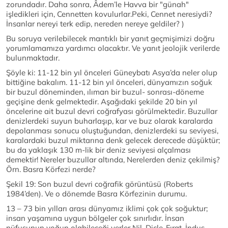
zorundadır. Daha sonra, Âdem’le Havva bir "günah"
işledikleri için, Cennetten kovulurlar.Peki, Cennet neresiydi?
İnsanlar nereyi terk edip, nereden nereye geldiler? )
Bu soruya verilebilecek mantıklı bir yanıt geçmişimizi doğru
yorumlamamıza yardımcı olacaktır. Ve yanıt jeolojik verilerde
bulunmaktadır.
Şöyle ki: 11-12 bin yıl önceleri Güneybatı Asya’da neler olup
bittiğine bakalım. 11-12 bin yıl önceleri, dünyamızın soğuk
bir buzul döneminden, ılıman bir buzul- sonrası-döneme
geçişine denk gelmektedir. Aşağıdaki şekilde 20 bin yıl
öncelerine ait buzul devri coğrafyası görülmektedir. Buzullar
denizlerdeki suyun buharlaşıp, kar ve buz olarak karalarda
depolanması sonucu oluştuğundan, denizlerdeki su seviyesi,
karalardaki buzul miktarına denk gelecek derecede düşüktür;
bu da yaklaşık 130 m-lik bir deniz seviyesi alçalması
demektir! Nereler buzullar altında, Nerelerden deniz çekilmiş?
Örn. Basra Körfezi nerde?
Şekil 19: Son buzul devri coğrafik görüntüsü (Roberts
1984’den). Ve o dönemde Basra Körfezinin durumu.
13 – 73 bin yılları arası dünyamız iklimi çok çok soğuktur;
insan yaşamına uygun bölgeler çok sınırlıdır. İnsan
nüfusunun yoğun olabileceği yerler Nil, Dicle-Fırat, İndus,