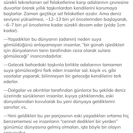
sürekli tekrarlanan sel felaketlerine karşı adalarının çevresine
duvarlar örerek yıllık taşkınlardan kendilerini korumaya
başlarlar. Zaman geçtikçe sel felaketleri azalır. Ama deniz
seviyesi yükselmesi, ~12–13 bin yıl öncelerinden başlayarak,
~6–7 bin yıl öncelerine kadar sürekli devam eder (yılda 1cm
kadar).
—Yaşadıkları bu dünyanın (adanın) neden suya
gömüldüğünü anlayamayan insanlar, “bir günah işledikleri
için dünyalarının tanrı tarafından ceza olarak sulara
gömüleceği” inancındadırlar.
—Gelecek bahardaki taşkınla birlikte adalarının tamamen
suya gömüleceğini fark eden insanlar sal, kayık vs. gibi
vasıtalar yaparak, bilinmeyen bir geleceğe kendilerini terk
ederler.
—Dalgalar ve akıntılar tarafından günlerce bu şekilde deniz
üzerinde sürüklenen insanlar, kıyıya çıktıklarında, eski
dünyalarından kovularak bu yeni dünyaya geldiklerini
sanırlar; vs..
—Yeni geldikleri bu yer parçasının eski yaşadıkları ortama hiç
benzememesi ve insanların “cennet dedikleri bir yerden”
günümüz dünyasına gelmiş olmaları, işte böyle bir olayın
sonucudur.