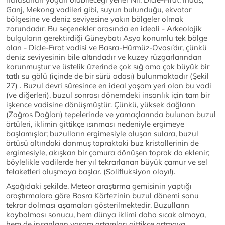
Ganj, Mekong vadileri gibi, suyun bulunduğu, ekvator
bölgesine ve deniz seviyesine yakın bölgeler olmak
zorundadır. Bu seçenekler arasında en ideali - Arkeolojik
bulguların gerektirdiği Güneybatı Asya konumlu tek bölge
olan - Dicle-Fırat vadisi ve Basra-Hürmüz-Ovası’dır, çünkü
deniz seviyesinin bile altındadır ve kuzey rüzgarlarından
korunmuştur ve üstelik üzerinde çok sığ ama çok büyük bir
tatlı su gölü (içinde de bir sürü adası) bulunmaktadır (Şekil
27) . Buzul devri süresince en ideal yaşam yeri olan bu vadi
(ve diğerleri), buzul sonrası dönemdeki insanlık için tam bir
işkence vadisine dönüşmüştür. Çünkü, yüksek dağların
(Zağros Dağları) tepelerinde ve yamaçlarında bulunan buzul
örtüleri, iklimin gittikçe ısınması nedeniyle ergimeye
başlamışlar; buzulların ergimesiyle oluşan sulara, buzul
örtüsü altındaki donmuş topraktaki buz kristallerinin de
ergimesiyle, akışkan bir çamura dönüşen toprak da eklenir;
böylelikle vadilerde her yıl tekrarlanan büyük çamur ve sel
felaketleri oluşmaya başlar. (Solifluksiyon olayı!).
Aşağıdaki şekilde, Meteor araştırma gemisinin yaptığı
araştırmalara göre Basra Körfezinin buzul dönemi sonu
tekrar dolması aşamaları gösterilmektedir. Buzulların
kaybolması sonucu, hem dünya iklimi daha sıcak olmaya,
hem de insanların yaşam ortamları gittikçe artmaya