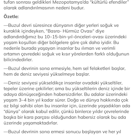
tufan sonrası geldikleri Mezopotamya’da “kültürlü efendiler”
olarak adlandırılmasının nedeni budur.
Özetle:
—Buzul devri süresince dünyanın diğer yerleri soğuk ve
kuraklık içindeyken, “Basra- Hürmüz Ovası“ diye
adlandırdığımız bu 10–15-bin-yıl-önceleri-ovası üzerindeki
yaşam koşulları diğer bölgelere göre çok daha iyidir. Bu
nedenle burada yaşayan insanlar bu ılıman ve verimli
ortamın çevredeki soğuk ve kısır yörelerden farklı olduğunun
bilicindedirler.
—Buzul devrinin sona ermesiyle, hem sel felaketleri başlar,
hem de deniz seviyesi yükselmeye başlar.
—Deniz seviyesi yükseldikçe insanlar ovadaki yükseltiler,
tepeler üzerine çekilirler; ama bu yükseltilerin deniz içinde bir
adaya dönüşeceğinden habersizdirler. Bu adalar üzerindeki
yaşam 3–4 bin yıl kadar sürer. Doğa ve dünya hakkında çok
az bilgi sahibi olan bu insanlar için, üzerinde yaşadıkları ada
“dünya” olarak kabul edilir, çünkü binlerce yıldır çevrelerinde
başka bir kara parçası olduğundan habersiz olarak bu ada
üzerinde yaşamaktadırlar.
—Buzul devrinin sona ermesi sonucu başlayan ve her yıl