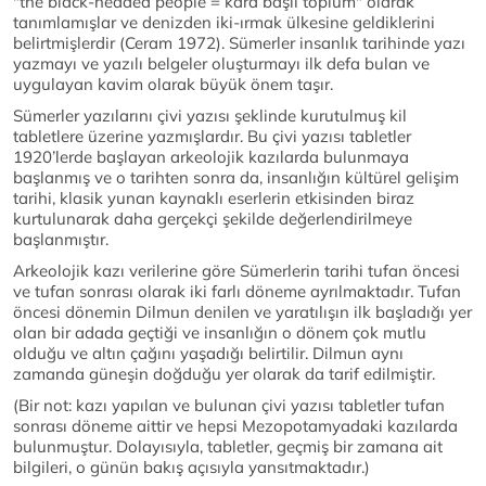
"the black-headed people = kara başlı toplum" olarak
tanımlamışlar ve denizden iki-ırmak ülkesine geldiklerini
belirtmişlerdir (Ceram 1972). Sümerler insanlık tarihinde yazı
yazmayı ve yazılı belgeler oluşturmayı ilk defa bulan ve
uygulayan kavim olarak büyük önem taşır.
Sümerler yazılarını çivi yazısı şeklinde kurutulmuş kil
tabletlere üzerine yazmışlardır. Bu çivi yazısı tabletler
1920’lerde başlayan arkeolojik kazılarda bulunmaya
başlanmış ve o tarihten sonra da, insanlığın kültürel gelişim
tarihi, klasik yunan kaynaklı eserlerin etkisinden biraz
kurtulunarak daha gerçekçi şekilde değerlendirilmeye
başlanmıştır.
Arkeolojik kazı verilerine göre Sümerlerin tarihi tufan öncesi
ve tufan sonrası olarak iki farlı döneme ayrılmaktadır. Tufan
öncesi dönemin Dilmun denilen ve yaratılışın ilk başladığı yer
olan bir adada geçtiği ve insanlığın o dönem çok mutlu
olduğu ve altın çağını yaşadığı belirtilir. Dilmun aynı
zamanda güneşin doğduğu yer olarak da tarif edilmiştir.
(Bir not: kazı yapılan ve bulunan çivi yazısı tabletler tufan
sonrası döneme aittir ve hepsi Mezopotamyadaki kazılarda
bulunmuştur. Dolayısıyla, tabletler, geçmiş bir zamana ait
bilgileri, o günün bakış açısıyla yansıtmaktadır.)