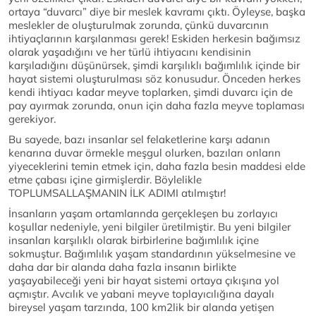
ortaya “duvarcı” diye bir meslek kavramı çıktı. Öyleyse, başka
meslekler de oluşturulmak zorunda, çünkü duvarcının
ihtiyaçlarının karşılanması gerek! Eskiden herkesin bağımsız
olarak yaşadığını ve her türlü ihtiyacını kendisinin
karşıladığını düşünürsek, şimdi karşılıklı bağımlılık içinde bir
hayat sistemi oluşturulması söz konusudur. Önceden herkes
kendi ihtiyacı kadar meyve toplarken, şimdi duvarcı için de
pay ayırmak zorunda, onun için daha fazla meyve toplaması
gerekiyor.
Bu sayede, bazı insanlar sel felaketlerine karşı adanın
kenarına duvar örmekle meşgul olurken, bazıları onların
yiyeceklerini temin etmek için, daha fazla besin maddesi elde
etme çabası içine girmişlerdir. Böylelikle
TOPLUMSALLAŞMANIN İLK ADIMI atılmıştır!
İnsanların yaşam ortamlarında gerçekleşen bu zorlayıcı
koşullar nedeniyle, yeni bilgiler üretilmiştir. Bu yeni bilgiler
insanları karşılıklı olarak birbirlerine bağımlılık içine
sokmuştur. Bağımlılık yaşam standardının yükselmesine ve
daha dar bir alanda daha fazla insanın birlikte
yaşayabileceği yeni bir hayat sistemi ortaya çıkışına yol
açmıştır. Avcılık ve yabani meyve toplayıcılığına dayalı
bireysel yaşam tarzında, 100 km2lik bir alanda yetişen