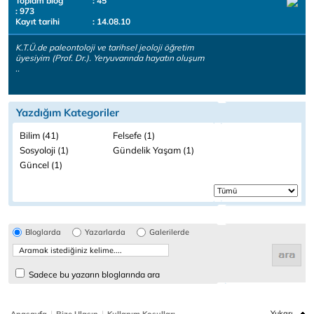
Toplam blog
: 45
: 973
Kayıt tarihi
: 14.08.10
K.T.Ü.de paleontoloji ve tarihsel jeoloji öğretim
üyesiyim (Prof. Dr.). Yeryuvarında hayatın oluşum
..
Yazdığım Kategoriler
Bilim (41)
Felsefe (1)
Sosyoloji (1)
Gündelik Yaşam (1)
Güncel (1)
Bloglarda
Yazarlarda
Galerilerde
Sadece bu yazarın bloglarında ara
|
|
Yukarı