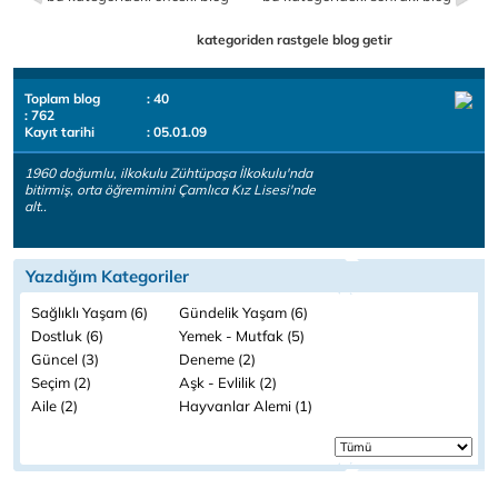
kategoriden rastgele blog getir
Toplam blog
: 40
: 762
Kayıt tarihi
: 05.01.09
1960 doğumlu, ilkokulu Zühtüpaşa İlkokulu'nda
bitirmiş, orta öğremimini Çamlıca Kız Lisesi'nde
alt..
Yazdığım Kategoriler
Sağlıklı Yaşam (6)
Gündelik Yaşam (6)
Dostluk (6)
Yemek - Mutfak (5)
Güncel (3)
Deneme (2)
Seçim (2)
Aşk - Evlilik (2)
Aile (2)
Hayvanlar Alemi (1)