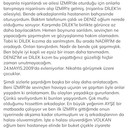
bayanla nişanlandı ve ailesi İZMİR'de oturduğu için onlarla
tanışmaya nişanlısını alıp İZMİR'e gelmiş. (nişanlısı DİLEK'in
ailesiyle). Bende arkadaşlarımla hastanenin bahçesinde
oturuyordum. Baktım telefonum çaldı ve DENİZ oğlum nerede
olduğumu soruyor. Karşımda DİLEK'le birlikte görünce az
daha bayılacaktım. Hemen boynuna sarıldım, sevinçten ne
yapacağımı şaşırmıştım ve gözyaşlarıma hakim olamadım.
Tabii ki DİLEK kızıma da sarılmıştım. Bu arada NADİR'İM de
oradaydı. Onları tanıştırdım. Nadir de bende çok şaşırmıştık.
Ben böyle iyi kapli ve eşsiz bir insan daha tanımadım.
DENİZ'İM ve DİLEK kızım bu yaşattığınız güzelliği hiçbir
zaman unutmayacağım.
24.MAYIS.2009'da evleniyorlar. Nikahta görüşmek üzere
çocuklar.
Şimdi sizlerle şaşırdığım başka bir olay daha anlatacağım.
Beni İZMİR'de sevinçten havaya uçuran ve şaşırtan öyle anlar
yaşadım ki anlatamam. Bu olayları yaşadıkça gururlandım.
Çünkü seviliyordum ki bunları yaşıyordum. Çok mutlu
olduğumu hissettim arkadaşlar. En büyük yeğenim AYŞE bir
matbaada çalışıyor ve ben ilk İZMİR'e gittiğimde onun
işyerinede akşama kadar oturmuştum ve iş arkadaşlarının da
halası oluvermiştim. İşte o halası oluverdiğim VOLKAN
oğlum beni hastaneye elinde bir buket çiçekle ziyarete