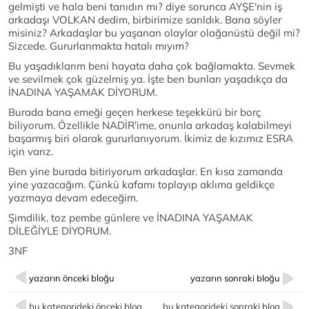
gelmişti ve hala beni tanıdın mı? diye sorunca AYŞE'nin iş
arkadaşı VOLKAN dedim, birbirimize sarıldık. Bana söyler
misiniz? Arkadaşlar bu yaşanan olaylar olağanüstü değil mi?
Sizcede. Gururlanmakta hatalı mıyım?
Bu yaşadıklarım beni hayata daha çok bağlamakta. Sevmek
ve sevilmek çok güzelmiş ya. İşte ben bunları yaşadıkça da
İNADINA YAŞAMAK DİYORUM.
Burada bana emeği geçen herkese teşekkürü bir borç
biliyorum. Özellikle NADİR'ime, onunla arkadaş kalabilmeyi
başarmış biri olarak gururlanıyorum. İkimiz de kızımız ESRA
için varız.
Ben yine burada bitiriyorum arkadaşlar. En kısa zamanda
yine yazacağım. Çünkü kafamı toplayıp aklıma geldikçe
yazmaya devam edeceğim.
Şimdilik, toz pembe günlere ve İNADINA YAŞAMAK
DİLEĞİYLE DİYORUM.
3NF
yazarın önceki bloğu
yazarın sonraki bloğu
bu kategorideki önceki blog
bu kategorideki sonraki blog