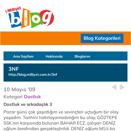
Blog Kategorileri
Ana Sayfam
Hakkımda
Bloglarım
3NF
http://blog.milliyet.com.tr/3nf
10 Mayıs '09
Kategori
Dostluk
Dostluk ve arkadaşlık 3
Pazar günü çok şaşırdığım ve sevinçten uçtuğum bir olay
yaşadım. Tarihini hatırlayamadımğım bu olay, GÖZTEPE
SSK.nın karşısında bulunan BAHAR ECZ. çalışan DENİZ
oğlum tarafından gerçekleştirildi. DENİZ oğlum MS.li bir