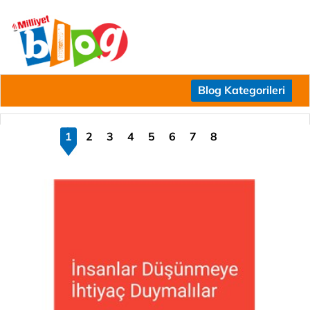
Blog Kategorileri
1
2
3
4
5
6
7
8