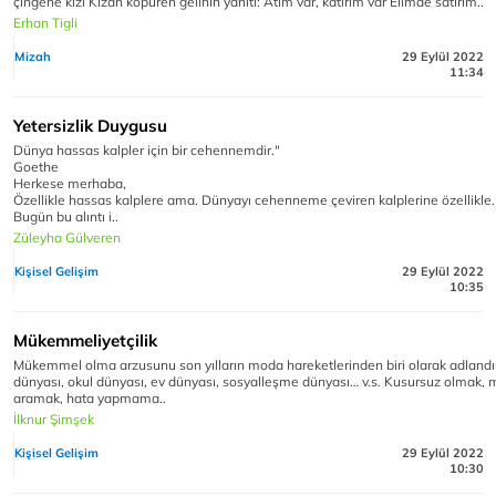
çingene kızı Kızan köpüren gelinin yanıtı: Atım var, katırım var Elimde satırım..
Erhan Tigli
Mizah
29 Eylül 2022
11:34
Yetersizlik Duygusu
Dünya hassas kalpler için bir cehennemdir."
Goethe
Herkese merhaba,
Özellikle hassas kalplere ama. Dünyayı cehenneme çeviren kalplerine özellikle.
Bugün bu alıntı i..
Züleyha Gülveren
Kişisel Gelişim
29 Eylül 2022
10:35
Mükemmeliyetçilik
Mükemmel olma arzusunu son yılların moda hareketlerinden biri olarak adlandırab
dünyası, okul dünyası, ev dünyası, sosyalleşme dünyası… v.s. Kusursuz olmak
aramak, hata yapmama..
İlknur Şimşek
Kişisel Gelişim
29 Eylül 2022
10:30