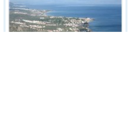
Edremit Körfezi
Hakan Oker
Tüm Galeriler »
Bloglarda
Yazarlarda
Galerilerde