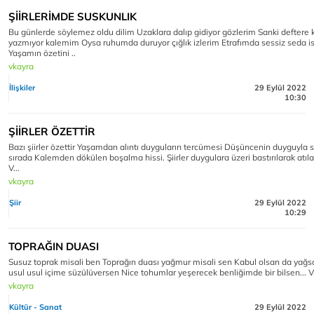
ŞİİRLERİMDE SUSKUNLIK
Bu günlerde söylemez oldu dilim Uzaklara dalıp gidiyor gözlerim Sanki deftere
yazmıyor kalemim Oysa ruhumda duruyor çığlık izlerim Etrafımda sessiz seda i
Yaşamın özetini ..
vkayra
İlişkiler
29 Eylül 2022
10:30
ŞİİRLER ÖZETTİR
Bazı şiirler özettir Yaşamdan alıntı duyguların tercümesi Düşüncenin duyguyla s
sırada Kalemden dökülen boşalma hissi. Şiirler duygulara üzeri bastırılarak atıl
V...
vkayra
Şiir
29 Eylül 2022
10:29
TOPRAĞIN DUASI
Susuz toprak misali ben Toprağın duası yağmur misali sen Kabul olsan da yağs
usul usul içime süzülüversen Nice tohumlar yeşerecek benliğimde bir bilsen... V
vkayra
Kültür - Sanat
29 Eylül 2022