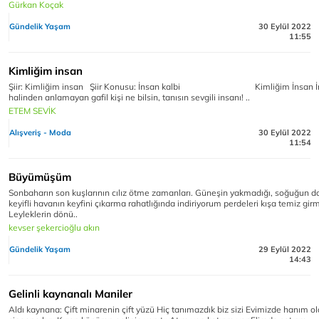
Gürkan Koçak
Gündelik Yaşam
30 Eylül 2022
11:55
Kimliğim insan
Şiir: Kimliğim insan Şiir Konusu: İnsan kalbi Kimliğim İnsan İ
halinden anlamayan gafil kişi ne bilsin, tanısın sevgili insanı! ..
ETEM SEVİK
Alışveriş - Moda
30 Eylül 2022
11:54
Büyümüşüm
Sonbaharın son kuşlarının cılız ötme zamanları. Güneşin yakmadığı, soğuğun 
keyifli havanın keyfini çıkarma rahatlığında indiriyorum perdeleri kışa temiz gir
Leyleklerin dönü..
kevser şekercioğlu akın
Gündelik Yaşam
29 Eylül 2022
14:43
Gelinli kaynanalı Maniler
Aldı kaynana: Çift minarenin çift yüzü Hiç tanımazdık biz sizi Evimizde hanım o