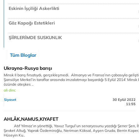
Eskinin İşçiliği Askerlikti
Göz Kapağı Estetikleri
ŞİİRLERİMDE SUSKUNLIK
Tüm Bloglar
Ukrayna-Rusya barışı
Minsk II barış fırsatıydı, gerçekleşmedi. Almanya ve Fransa’nın çabasıyla geliştir
Şansölye Merkel’in taraflar arasında imzalatmayı başardığı 5 Eylül 2014’ Minsk 
özünde ateşkes ..
ali dinc
Siyaset
30 Eylül 2022
11:55
AHLÂK,NAMUS,KIYAFET
Atıf Yılmaz’ın yönettiği, Yavuz Turgul’un senaryosunu yazdığı Şener Şen, İ
Şevket Altuğ, Yaprak Özdemiroğlu, Neriman Köksal, Ayşen Gruda, Berrin Koper,
Hüseyin Ku..