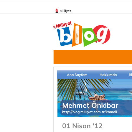
Milliyet
Ana Sayfam
Hakkımda
B
Mehmet Önkibar
http://blog.milliyet.com.tr/komoli
01 Nisan '12