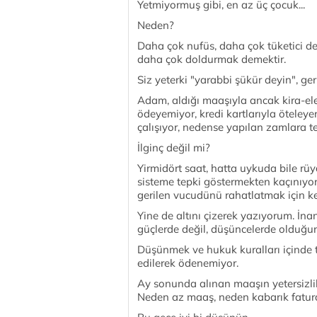
Yetmiyormuş gibi, en az üç çocuk...
Neden?
Daha çok nufüs, daha çok tüketici dem
daha çok doldurmak demektir.
Siz yeterki "yarabbi şükür deyin", ger
Adam, aldığı maaşıyla ancak kira-ele
ödeyemiyor, kredi kartlarıyla öteleye
çalışıyor, nedense yapılan zamlara t
İlginç değil mi?
Yirmidört saat, hatta uykuda bile rüy
sisteme tepki göstermekten kaçınıyor
gerilen vucudünü rahatlatmak için k
Yine de altını çizerek yazıyorum. İna
güçlerde değil, düşüncelerde olduğu
Düşünmek ve hukuk kuralları içinde 
edilerek ödenemiyor.
Ay sonunda alınan maaşın yetersizli
Neden az maaş, neden kabarık fatur