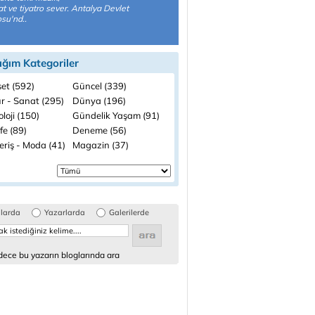
t ve tiyatro sever. Antalya Devlet
osu'nd..
ığım Kategoriler
set (592)
Güncel (339)
ür - Sanat (295)
Dünya (196)
loji (150)
Gündelik Yaşam (91)
fe (89)
Deneme (56)
eriş - Moda (41)
Magazin (37)
glarda
Yazarlarda
Galerilerde
ece bu yazarın bloglarında ara