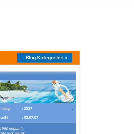
Blog Kategorileri
m blog
: 2327
tarihi
: 03.07.07
.1960 doğumlu.
site terk. Müzik,