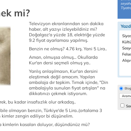
seyaha
Tiyatr
ek mi?
Televizyon ekranlarından son dakika
Yazd
haber, alt yazıyı izleyebildiniz mi?
Doğalgaz'a yüzde 18, elektriğe yüzde
Siya
9.2 fiyat ayarlaması yapılmış.
Kült
Sosyo
Benzin ne olmuş? 4.76 krş. Yani 5 Lira..
Felse
Aman, olmuşsa olmuş... Okullarda
Alışv
Kur'an dersi seçmeli olmuş ya..
Yanlış anlaşılmasın, Kur'an dersini
eleştirmek değil amacım. Yapılan
ambalaja dır tepkim. Tırnak içinde, "Din
ambalajıyla sunulan fiyat artışları" na
Blo
dikkatınızı çekmek istiyorum.
k, bu kadar insafsızlık olur arkadaş..
Sad
bile olmayan benzin, Türkiye'de 5 Lira..(ortalama 3
kimler zengin ediliyor bi düşünelim.
la kimlerin kasaları doluyor, düşündünüz mü?