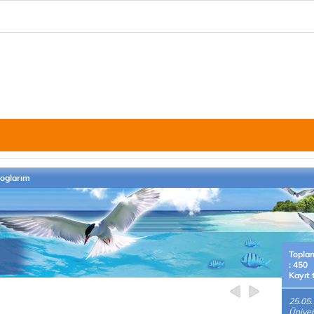
loglarım
Topla
: 450
Kayıt 
25.05
Üniver