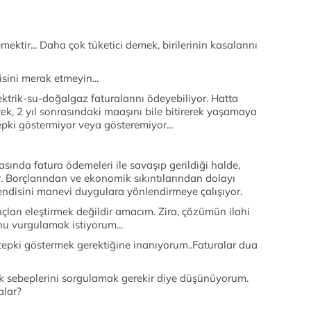
ektir... Daha çok tüketici demek, birilerinin kasalarını
isini merak etmeyin...
ktrik-su-doğalgaz faturalarını ödeyebiliyor. Hatta
rek, 2 yıl sonrasındaki maaşını bile bitirerek yaşamaya
epki göstermiyor veya gösteremiyor...
asında fatura ödemeleri ile savaşıp gerildiği halde,
. Borçlarından ve ekonomik sıkıntılarından dolayı
endisini manevi duygulara yönlendirmeye çalışıyor.
nçları eleştirmek değildir amacım. Zira, çözümün ilahi
nu vurgulamak istiyorum...
tepki göstermek gerektiğine inanıyorum..Faturalar dua
k sebeplerini sorgulamak gerekir diye düşünüyorum.
alar?