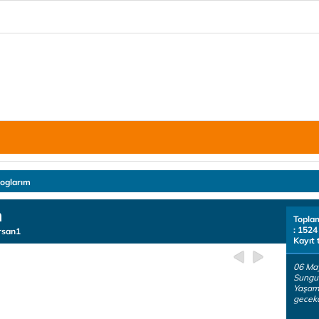
loglarım
n
Topla
: 1524
rsan1
Kayıt 
06 Ma
Sungur
Yaşam
geceko