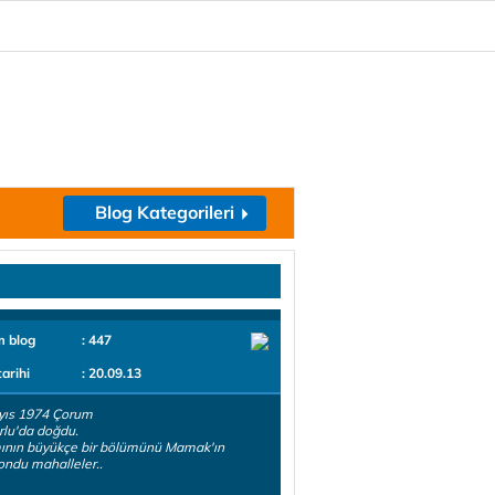
Blog Kategorileri
m blog
: 447
tarihi
: 20.09.13
yıs 1974 Çorum
lu'da doğdu.
ının büyükçe bir bölümünü Mamak'ın
ndu mahalleler..