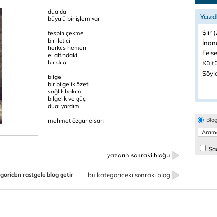
dua da
Yazd
büyülü bir işlem var
Şiir 
tespih çekme
bir iletici
İnanç
herkes hemen
Felse
el altındaki
bir dua
Kültü
Söyle
bilge
bir bilgelik özeti
sağlık bakımı
bilgelik ve güç
dua: yardım
Blo
mehmet özgür ersan
Sad
yazarın sonraki bloğu
goriden rastgele blog getir
bu kategorideki sonraki blog