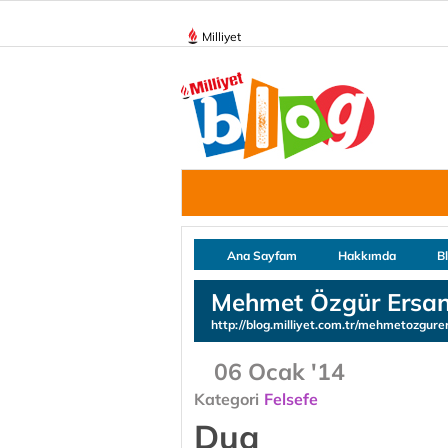
Milliyet
Ana Sayfam
Hakkımda
B
Mehmet Özgür Ersa
http://blog.milliyet.com.tr/mehmetozgure
06 Ocak '14
Kategori
Felsefe
Dua