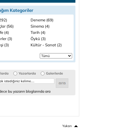
ığım Kategoriler
(292)
Deneme (69)
lar (56)
Sinema (4)
fe (4)
Tarih (4)
rler (3)
Öykü (3)
şi (3)
Kültür - Sanat (2)
glarda
Yazarlarda
Galerilerde
ece bu yazarın bloglarında ara
Yukarı