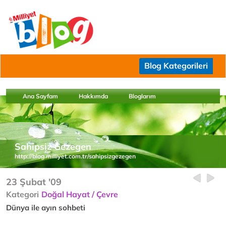
Blog Kategorileri
Ana Sayfam
Hakkımda
Bloglarım
Sahipsiz Gezegen
http://blog.milliyet.com.tr/sahipsizgezegen
23 Şubat '09
Kategori
Doğal Hayat / Çevre
Dünya ile ayın sohbeti