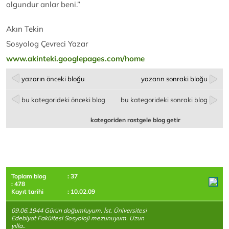
olgundur anlar beni.”
Akın Tekin
Sosyolog Çevreci Yazar
www.akinteki.googlepages.com/home
yazarın önceki bloğu
yazarın sonraki bloğu
bu kategorideki önceki blog
bu kategorideki sonraki blog
kategoriden rastgele blog getir
Toplam blog
: 37
: 478
Kayıt tarihi
: 10.02.09
09.06.1944 Gürün doğumluyum. İst. Üniversitesi
Edebiyat Fakültesi Sosyoloji mezunuyum. Uzun
yılla..