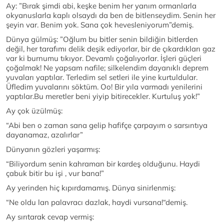
Ay: ”Bırak şimdi abi, keşke benim her yanım ormanlarla
okyanuslarla kaplı olsaydı da ben de bitlenseydim. Senin her
şeyin var. Benim yok. Sana çok hevesleniyorum”demiş.
Dünya gülmüş: ”Oğlum bu bitler senin bildiğin bitlerden
değil, her tarafımı delik deşik ediyorlar, bir de çıkardıkları gaz
var ki burnumu tıkıyor. Devamlı çoğalıyorlar. İşleri güçleri
çoğalmak! Ne yapsam nafile; silkelendim dayanıklı deprem
yuvaları yaptılar. Terledim sel setleri ile yine kurtuldular.
Üfledim yuvalarını söktüm. Oo! Bir yıla varmadı yenilerini
yaptılar.Bu meretler beni yiyip bitirecekler. Kurtuluş yok!”
Ay çok üzülmüş:
“Abi ben o zaman sana gelip hafifçe çarpayım o sarsıntıya
dayanamaz, azalırlar”
Dünyanın gözleri yaşarmış:
“Biliyordum senin kahraman bir kardeş olduğunu. Haydi
çabuk bitir bu işi , vur bana!”
Ay yerinden hiç kıpırdamamış. Dünya sinirlenmiş:
“Ne oldu lan palavracı dazlak, haydi vursana!“demiş.
Ay sırıtarak cevap vermiş: