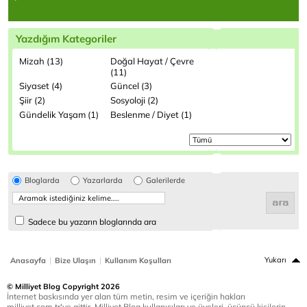
Yazdığım Kategoriler
Mizah (13)
Doğal Hayat / Çevre
(11)
Siyaset (4)
Güncel (3)
Şiir (2)
Sosyoloji (2)
Gündelik Yaşam (1)
Beslenme / Diyet (1)
Bloglarda
Yazarlarda
Galerilerde
Sadece bu yazarın bloglarında ara
|
|
Yukarı
Anasayfa
Bize Ulaşın
Kullanım Koşulları
© Milliyet Blog Copyright 2026
İnternet baskısında yer alan tüm metin, resim ve içeriğin hakları
milliyet.com.tr'ye aittir. Milliyet Blog kullanıcıları ve üyeleri, üçüncü kişilerin