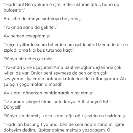
“Hadi lan! Ben yokum o işte. Bitler üstüme atlar, bana da
bulaşırlar.”
Bu sefer de dünya sırıtmaya başlamış:
“Yakında sana da gelirler.”
Ay hemen cevaplamış:
“Geçen yıllarda senin bitlerden biri geldi bile. Üzerimde bir iki
zıpladı ama kıçı buz tutunca kaçtı”
Dünya bir nefes çekmiş:
“Yakında yine üşüşürler!!Ama üzülme oğlum, içlerinde çok
iyileri de var. Onlar beni sevmese de ben onları çok
seviyorum. İyilerinin hatırına kötülerine de katlanıyorum. Ah
şu aşırı çoğalmaları olmasa!”
Ay sırtını dönerken mırıldanarak alay etmiş:
“O zaman şikayet etme, bitli dünya! Bitli dünya!! Bitli
Dünya!!!”
Dünya sinirlenmiş, koca sırtını ağır ağır çevirirken fısıldamış:
“Hadi lan bücür git yoluna, ben de seni adam sandım, içimi
dökeyim dedim. Jüpiter abime mektup yazacağım. O