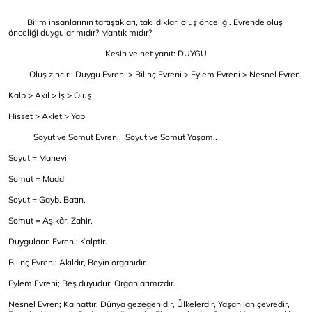
Bilim insanlarının tartıştıkları, takıldıkları oluş önceliği. Evrende oluş
önceliği duygular mıdır? Mantık mıdır?
Kesin ve net yanıt: DUYGU
Oluş zinciri: Duygu Evreni > Bilinç Evreni > Eylem Evreni > Nesnel Evren
Kalp > Akıl > İş > Oluş
Hisset > Aklet > Yap
Soyut ve Somut Evren.. Soyut ve Somut Yaşam..
Soyut = Manevi
Somut = Maddi
Soyut = Gayb. Batın.
Somut = Aşikâr. Zahir.
Duyguların Evreni; Kalptir.
Bilinç Evreni; Akıldır, Beyin organıdır.
Eylem Evreni; Beş duyudur, Organlarımızdır.
Nesnel Evren; Kainattır, Dünya gezegenidir, Ülkelerdir, Yaşanılan çevredir,