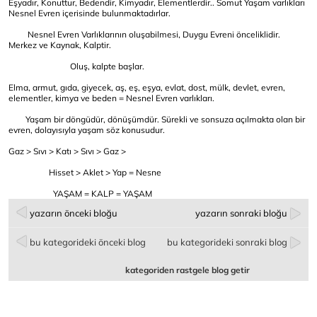
Eşyadır, Konuttur, Bedendir, Kimyadır, Elementlerdir.. Somut Yaşam varlıkları
Nesnel Evren içerisinde bulunmaktadırlar.
Nesnel Evren Varlıklarının oluşabilmesi, Duygu Evreni önceliklidir.
Merkez ve Kaynak, Kalptir.
Oluş, kalpte başlar.
Elma, armut, gıda, giyecek, aş, eş, eşya, evlat, dost, mülk, devlet, evren,
elementler, kimya ve beden = Nesnel Evren varlıkları.
Yaşam bir döngüdür, dönüşümdür. Sürekli ve sonsuza açılmakta olan bir
evren, dolayısıyla yaşam söz konusudur.
Gaz > Sıvı > Katı > Sıvı > Gaz >
Hisset > Aklet > Yap = Nesne
YAŞAM = KALP = YAŞAM
yazarın önceki bloğu
yazarın sonraki bloğu
bu kategorideki önceki blog
bu kategorideki sonraki blog
kategoriden rastgele blog getir