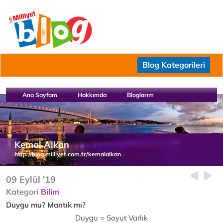
Blog Kategorileri
Ana Sayfam
Hakkımda
Bloglarım
Kemal Alkan
http://blog.milliyet.com.tr/kemalalkan
09 Eylül '19
Kategori
Bilim
Duygu mu? Mantık mı?
Duygu = Soyut Varlık