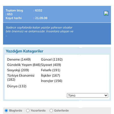
Toplam blog
: 6332
: 653
Kayıt tarihi
: 21.09.08
Sadece sayfalarda kalan yazılar şaheser olsalar
bile önemsiz ve anlamsızdır. İnsanlara ulaşan ve
..
Yazdığım Kategoriler
Deneme (1449)
Güncel (1192)
Gündelik Yaşam (846)
Siyaset (409)
Sosyoloji (209)
Felsefe (191)
Türkiye Ekonomisi
İlişkiler (167)
(182)
İnançlar (156)
Dünya (132)
Bloglarda
Yazarlarda
Galerilerde