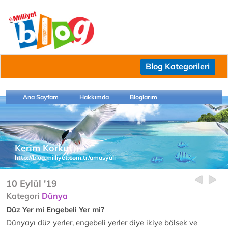
Blog Kategorileri
Ana Sayfam
Hakkımda
Bloglarım
Kerim Korkut
http://blog.milliyet.com.tr/amasyali
10 Eylül '19
Kategori
Dünya
Düz Yer mi Engebeli Yer mi?
Dünyayı düz yerler, engebeli yerler diye ikiye bölsek ve