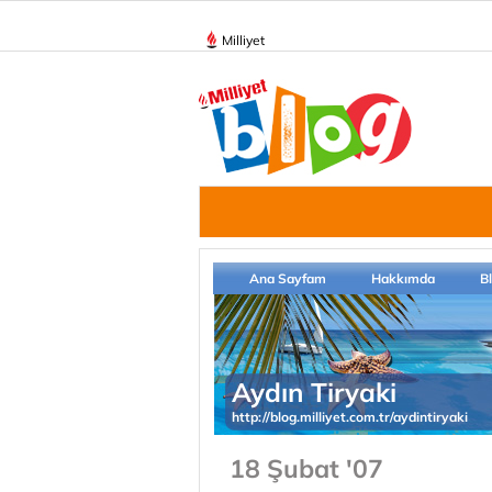
Milliyet
Ana Sayfam
Hakkımda
B
Aydın Tiryaki
http://blog.milliyet.com.tr/aydintiryaki
18 Şubat '07