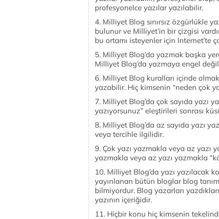
profesyonelce yazılar yazılabilir.
4. Milliyet Blog sınırsız özgürlükle y
bulunur ve Milliyet’in bir çizgisi var
bu ortamı isteyenler için Internet’te ç
5. Milliyet Blog’da yazmak başka ye
Milliyet Blog’da yazmaya engel değil
6. Milliyet Blog kuralları içinde olm
yazabilir. Hiç kimsenin “neden çok ya
7. Milliyet Blog’da çok sayıda yazı y
yazıyorsunuz” eleştirileri sonrası k
8. Milliyet Blog’da az sayıda yazı 
veya tercihle ilgilidir.
9. Çok yazı yazmakla veya az yazı y
yazmakla veya az yazı yazmakla “k
10. Milliyet Blog’da yazı yazılacak ko
yayınlanan bütün bloglar blog tanım
bilmiyordur. Blog yazarları yazdıkları
yazının içeriğidir.
11. Hiçbir konu hiç kimsenin tekelind