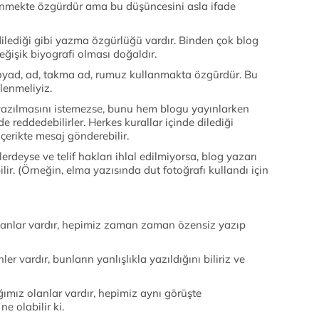
nmekte özgürdür ama bu düşüncesini asla ifade
dilediği gibi yazma özgürlüğü vardır. Binden çok blog
ğişik biyografi olması doğaldır.
soyad, ad, takma ad, rumuz kullanmakta özgürdür. Bu
lenmeliyiz.
 yazılmasını istemezse, bunu hem blogu yayınlarken
reddedebilirler. Herkes kurallar içinde dilediği
içerikte mesaj gönderebilir.
lerdeyse ve telif hakları ihlal edilmiyorsa, blog yazarı
ilir. (Örneğin, elma yazısında dut fotoğrafı kullandı için
olanlar vardır, hepimiz zaman zaman özensiz yazıp
ler vardır, bunların yanlışlıkla yazıldığını biliriz ve
ğımız olanlar vardır, hepimiz aynı görüşte
 olabilir ki.