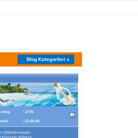
Blog Kategorileri
m blog
: 1735
tarihi
: 22.09.06
t 1959'da İnebolu
öz Köyünde doğdum.