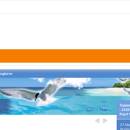
loglarım
Topla
: 2429
Kayıt 
27 Mar
Yeşil