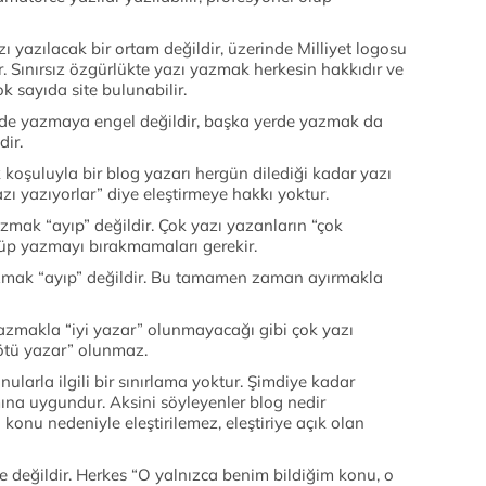
azı yazılacak bir ortam değildir, üzerinde Milliyet logosu
dır. Sınırsız özgürlükte yazı yazmak herkesin hakkıdır ve
ok sayıda site bulunabilir.
rde yazmaya engel değildir, başka yerde yazmak da
dir.
ak koşuluyla bir blog yazarı hergün dilediği kadar yazı
zı yazıyorlar” diye eleştirmeye hakkı yoktur.
azmak “ayıp” değildir. Çok yazı yazanların “çok
üsüp yazmayı bırakmamaları gerekir.
yazmak “ayıp” değildir. Bu tamamen zaman ayırmakla
azmakla “iyi yazar” olunmayacağı gibi çok yazı
ötü yazar” olunmaz.
nularla ilgili bir sınırlama yoktur. Şimdiye kadar
ına uygundur. Aksini söyleyenler blog nedir
 konu nedeniyle eleştirilemez, eleştiriye açık olan
e değildir. Herkes “O yalnızca benim bildiğim konu, o