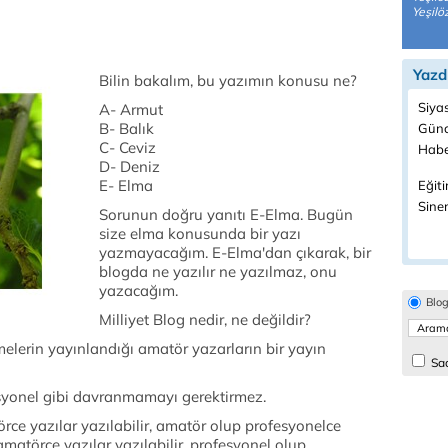
Yeşilöz
Yazd
Bilin bakalım, bu yazımın konusu ne?
Siya
A- Armut
B- Balık
Günc
C- Ceviz
Habe
D- Deniz
E- Elma
Eğiti
Sine
Sorunun doğru yanıtı E-Elma. Bugün
size elma konusunda bir yazı
yazmayacağım. E-Elma'dan çıkarak, bir
blogda ne yazılır ne yazılmaz, onu
yazacağım.
Blo
Milliyet Blog nedir, ne değildir?
melerin yayınlandığı amatör yazarların bir yayın
Sad
syonel gibi davranmamayı gerektirmez.
rce yazılar yazılabilir, amatör olup profesyonelce
 amatörce yazılar yazılabilir, profesyonel olup