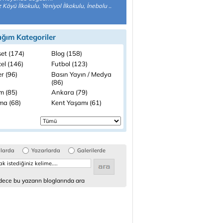
 Köyü İlkokulu, Yeniyol İlkokulu, İnebolu ..
ığım Kategoriler
set (174)
Blog (158)
el (146)
Futbol (123)
r (96)
Basın Yayın / Medya
(86)
m (85)
Ankara (79)
ma (68)
Kent Yaşamı (61)
glarda
Yazarlarda
Galerilerde
ece bu yazarın bloglarında ara