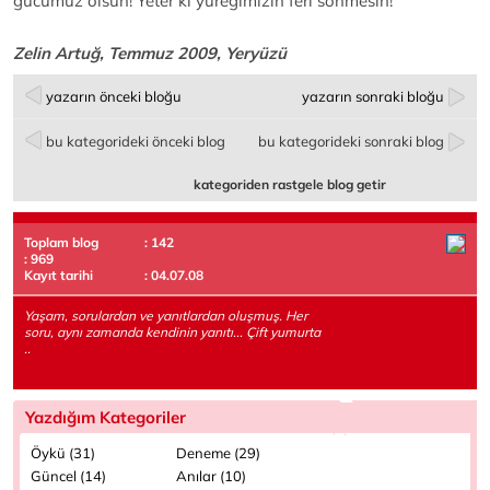
gücümüz olsun! Yeter ki yüreğimizin feri sönmesin!
Zelin Artuğ, Temmuz 2009, Yeryüzü
yazarın önceki bloğu
yazarın sonraki bloğu
bu kategorideki önceki blog
bu kategorideki sonraki blog
kategoriden rastgele blog getir
Toplam blog
: 142
: 969
Kayıt tarihi
: 04.07.08
Yaşam, sorulardan ve yanıtlardan oluşmuş. Her
soru, aynı zamanda kendinin yanıtı... Çift yumurta
..
Yazdığım Kategoriler
Öykü (31)
Deneme (29)
Güncel (14)
Anılar (10)