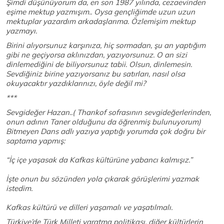
Şimdi düşünüyorum da, en son 1987 yılında, cezaevinden
eşime mektup yazmışım.. Oysa gençliğimde uzun uzun
mektuplar yazardım arkadaşlarıma. Özlemişim mektup
yazmayı.
Birini alıyorsunuz karşınıza, hiç sormadan, şu an yaptığım
gibi ne geçiyorsa aklınızdan, yazıyorsunuz. O an sizi
dinlemediğini de biliyorsunuz tabii. Olsun, dinlemesin.
Sevdiğiniz birine yazıyorsanız bu satırları, nasıl olsa
okuyacaktır yazdıklarınızı, öyle değil mi?
***
Sevgideğer Hazan..( Tharıkof sofrasının sevgideğerlerinden,
onun adının Taner olduğunu da öğrenmiş bulunuyorum)
Bitmeyen Dans adlı yazıya yaptığı yorumda çok doğru bir
saptama yapmış:
“İç içe yaşasak da Kafkas kültürüne yabancı kalmışız.”
İşte onun bu sözünden yola çıkarak görüşlerimi yazmak
istedim.
Kafkas kültürü ve dilleri yaşamalı ve yaşatılmalı.
Türkiye’de Türk Milleti yaratma politikası, diğer kültürlerin