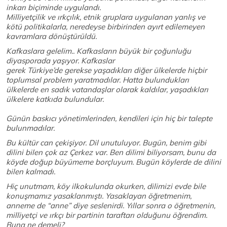
inkarı biçiminde uygulandı.
Milliyetçilik ve ırkçılık, etnik gruplara uygulanan yanlış ve
kötü politikalarla, neredeyse birbirinden ayırt edilemeyen
kavramlara dönüştürüldü.
Kafkaslara gelelim.. Kafkasların büyük bir çoğunluğu
diyasporada yaşıyor. Kafkaslar
gerek Türkiye’de gerekse yaşadıkları diğer ülkelerde hiçbir
toplumsal problem yaratmadılar. Hatta bulundukları
ülkelerde en sadık vatandaşlar olarak kaldılar, yaşadıkları
ülkelere katkıda bulundular.
Günün baskıcı yönetimlerinden, kendileri için hiç bir talepte
bulunmadılar.
Bu kültür can çekişiyor. Dil unutuluyor. Bugün, benim gibi
dilini bilen çok az Çerkez var. Ben dilimi biliyorsam, bunu da
köyde doğup büyümeme borçluyum. Bugün köylerde de dilini
bilen kalmadı.
Hiç unutmam, köy ilkokulunda okurken, dilimizi evde bile
konuşmamız yasaklanmıştı. Yasaklayan öğretmenim,
anneme de “anne” diye seslenirdi. Yıllar sonra o öğretmenin,
milliyetçi ve ırkçı bir partinin taraftarı olduğunu öğrendim.
Buna ne demeli?