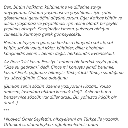
Ben, bütün halklara, kültürlerine ve dillerine saygı
duyuyorum. Onların yaşaması ve yaşatılması için çaba
gösterilmesi gerektiğini düşünüyorum. Eğer Kafkas kültür ve
dilinin yaşaması ve yaşatılması için resmi olarak bir şeyler
yapılmış olsaydı, Sevgideğer Hazan, yukarıya aldığım
cümlesini kurmaya gerek görmeyecekti.
Benim anlayışıma göre, şu koskoca dünyada saf ırk, saf
kültür, saf dil yoktur! Irklar, kültürler, diller birbirinin
karışımıdır. Senin .. benim değil.. herkesindir. Evrenseldir!..
Az önce “cici kızım Fevziye” odama bir bardak suyla geldi,
“Size su getirdim.” dedi. Çince mi konuştu şimdi benimle,
kızım? Evet.. çoğumuz bilmeyiz Türkçe’deki Türkçe sandığımız
‘su’ sözcüğünün Çince olduğunu.
(Bunları senin sözün üzerine yazıyorum Hazan.. Yoksa
amacım, insanlara ahkam kesmek değil.. Aslında buna
benzer nice sözcük var diller arası.. Bu, yalnızca küçük bir
örnek..)
***
Hikayeci Ömer Seyfettin, hikayelerini arı Türkçe ile yazardı.
Ortaokul sıralarındayken, öğretmenlerimiz onun