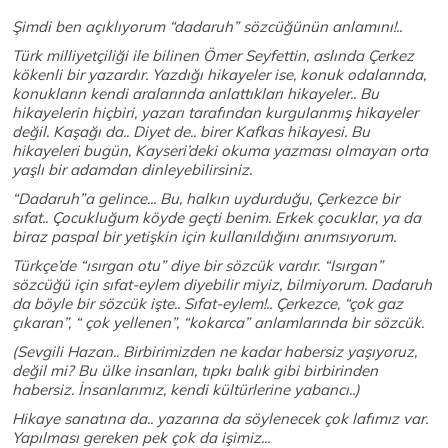
Şimdi ben açıklıyorum “dadaruh” sözcüğünün anlamını!..
Türk milliyetçiliği ile bilinen Ömer Seyfettin, aslında Çerkez
kökenli bir yazardır. Yazdığı hikayeler ise, konuk odalarında,
konukların kendi aralarında anlattıkları hikayeler.. Bu
hikayelerin hiçbiri, yazarı tarafından kurgulanmış hikayeler
değil. Kaşağı da.. Diyet de.. birer Kafkas hikayesi. Bu
hikayeleri bugün, Kayseri’deki okuma yazması olmayan orta
yaşlı bir adamdan dinleyebilirsiniz.
“Dadaruh”a gelince... Bu, halkın uydurduğu, Çerkezce bir
sıfat.. Çocukluğum köyde geçti benim. Erkek çocuklar, ya da
biraz paspal bir yetişkin için kullanıldığını anımsıyorum.
Türkçe’de “ısırgan otu” diye bir sözcük vardır. “Isırgan”
sözcüğü için sıfat-eylem diyebilir miyiz, bilmiyorum. Dadaruh
da böyle bir sözcük işte.. Sıfat-eylem!.. Çerkezce, “çok gaz
çıkaran”, “ çok yellenen”, “kokarca” anlamlarında bir sözcük.
(Sevgili Hazan.. Birbirimizden ne kadar habersiz yaşıyoruz,
değil mi? Bu ülke insanları, tıpkı balık gibi birbirinden
habersiz. İnsanlarımız, kendi kültürlerine yabancı..)
Hikaye sanatına da.. yazarına da söylenecek çok lafımız var.
Yapılması gereken pek çok da işimiz...