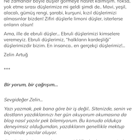
Ne zamandır böyle düşler görmeye hasret kalmışım. Yoksa,
yok etme sırası düşlerimize mi geldi şimdi de.. Mavi, yeşil,
alacalı, gümüş rengi, şarabi, kurşuni, kızıl düşlerimizi
almasınlar bizden! Zifiri düşlerle limoni düşler, isterlerse
onların olsun!
Ama, ille de ebruli düşler... Ebruli düşlerimizi kimselere
veremeyiz. Ebruli düşlerimiz, “halkların kardeşliği”
düşlerimizdir bizim. En insanca.. en gerçekçi düşlerimiz!...
Zelin Artuğ
***
Bir yorum, bir çağrışım...
Sevgideğer Zelin...
Yazı yazmak, pek bana göre bir iş değil.. Sitenizde, senin ve
dostların yazdıklarınızı her gün okuyorum okumasına da
blog nasıl yazılır pek bilemiyorum. Bu konuda oldukça
deneyimsiz olduğumdan, yazdıklarım genellikle mektup
biçiminde yazılar oluyor.