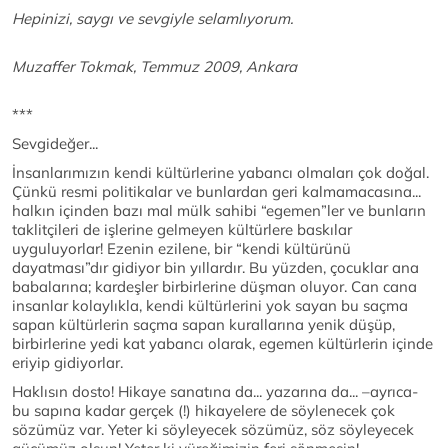
Hepinizi, saygı ve sevgiyle selamlıyorum.
Muzaffer Tokmak, Temmuz 2009, Ankara
***
Sevgideğer...
İnsanlarımızın kendi kültürlerine yabancı olmaları çok doğal.
Çünkü resmi politikalar ve bunlardan geri kalmamacasına...
halkın içinden bazı mal mülk sahibi “egemen”ler ve bunların
taklitçileri de işlerine gelmeyen kültürlere baskılar
uyguluyorlar! Ezenin ezilene, bir “kendi kültürünü
dayatması”dır gidiyor bin yıllardır. Bu yüzden, çocuklar ana
babalarına; kardeşler birbirlerine düşman oluyor. Can cana
insanlar kolaylıkla, kendi kültürlerini yok sayan bu saçma
sapan kültürlerin saçma sapan kurallarına yenik düşüp,
birbirlerine yedi kat yabancı olarak, egemen kültürlerin içinde
eriyip gidiyorlar.
Haklısın dosto! Hikaye sanatına da... yazarına da... –ayrıca-
bu sapına kadar gerçek (!) hikayelere de söylenecek çok
sözümüz var. Yeter ki söyleyecek sözümüz, söz söyleyecek