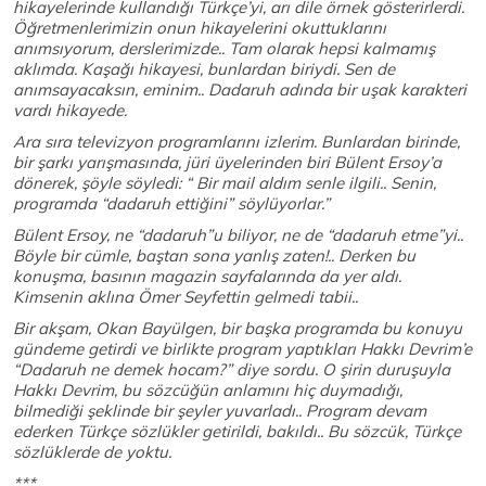
hikayelerinde kullandığı Türkçe’yi, arı dile örnek gösterirlerdi.
Öğretmenlerimizin onun hikayelerini okuttuklarını
anımsıyorum, derslerimizde.. Tam olarak hepsi kalmamış
aklımda. Kaşağı hikayesi, bunlardan biriydi. Sen de
anımsayacaksın, eminim.. Dadaruh adında bir uşak karakteri
vardı hikayede.
Ara sıra televizyon programlarını izlerim. Bunlardan birinde,
bir şarkı yarışmasında, jüri üyelerinden biri Bülent Ersoy’a
dönerek, şöyle söyledi: “ Bir mail aldım senle ilgili.. Senin,
programda “dadaruh ettiğini” söylüyorlar.”
Bülent Ersoy, ne “dadaruh”u biliyor, ne de “dadaruh etme”yi..
Böyle bir cümle, baştan sona yanlış zaten!.. Derken bu
konuşma, basının magazin sayfalarında da yer aldı.
Kimsenin aklına Ömer Seyfettin gelmedi tabii..
Bir akşam, Okan Bayülgen, bir başka programda bu konuyu
gündeme getirdi ve birlikte program yaptıkları Hakkı Devrim’e
“Dadaruh ne demek hocam?” diye sordu. O şirin duruşuyla
Hakkı Devrim, bu sözcüğün anlamını hiç duymadığı,
bilmediği şeklinde bir şeyler yuvarladı.. Program devam
ederken Türkçe sözlükler getirildi, bakıldı.. Bu sözcük, Türkçe
sözlüklerde de yoktu.
***