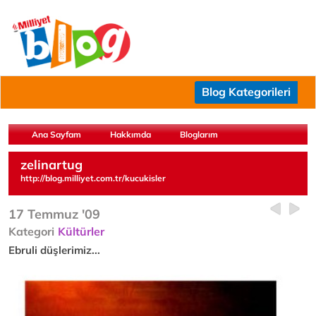
Blog Kategorileri
Ana Sayfam
Hakkımda
Bloglarım
zelinartug
http://blog.milliyet.com.tr/kucukisler
17 Temmuz '09
Kategori
Kültürler
Ebruli düşlerimiz...