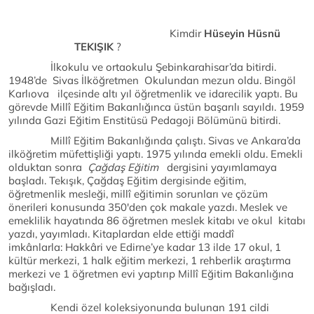
Kimdir
Hüseyin Hüsnü
TEKIŞIK
?
İlkokulu ve ortaokulu Şebinkarahisar’da bitirdi.
1948’de Sivas İlköğretmen Okulundan mezun oldu. Bingöl
Karlıova ilçesinde altı yıl öğretmenlik ve idarecilik yaptı. Bu
görevde Millî Eğitim Bakanlığınca üstün başarılı sayıldı. 1959
yılında Gazi Eğitim Enstitüsü Pedagoji Bölümünü bitirdi.
Millî Eğitim Bakanlığında çalıştı. Sivas ve Ankara’da
ilköğretim müfettişliği yaptı. 1975 yılında emekli oldu. Emekli
olduktan sonra
Çağdaş Eğitim
dergisini yayımlamaya
başladı. Tekışık, Çağdaş Eğitim dergisinde eğitim,
öğretmenlik mesleği, millî eğitimin sorunları ve çözüm
önerileri konusunda 350'den çok makale yazdı. Meslek ve
emeklilik hayatında 86 öğretmen meslek kitabı ve okul kitabı
yazdı, yayımladı. Kitaplardan elde ettiği maddî
imkânlarla: Hakkâri ve Edirne’ye kadar 13 ilde 17 okul, 1
kültür merkezi, 1 halk eğitim merkezi, 1 rehberlik araştırma
merkezi ve 1 öğretmen evi yaptırıp Millî Eğitim Bakanlığına
bağışladı.
Kendi özel koleksiyonunda bulunan 191 cildi