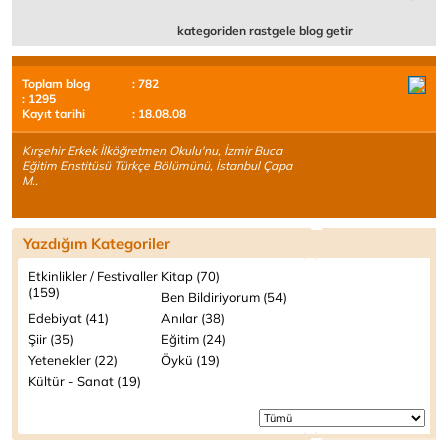
kategoriden rastgele blog getir
Toplam blog
: 782
: 1295
Kayıt tarihi
: 18.08.08
Kırşehir Erkek İlköğretmen Okulu'nu, İzmir Buca
Eğitim Enstitüsü Türkçe Bölümünü, İstanbul Çapa
M..
Yazdığım Kategoriler
Etkinlikler / Festivaller
Kitap (70)
(159)
Ben Bildiriyorum (54)
Edebiyat (41)
Anılar (38)
Şiir (35)
Eğitim (24)
Yetenekler (22)
Öykü (19)
Kültür - Sanat (19)