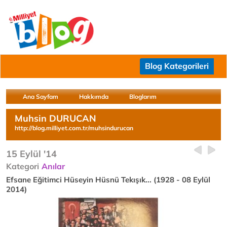
Blog Kategorileri
Ana Sayfam
Hakkımda
Bloglarım
Muhsin DURUCAN
http://blog.milliyet.com.tr/muhsindurucan
15 Eylül '14
Kategori
Anılar
Efsane Eğitimci Hüseyin Hüsnü Tekışık... (1928 - 08 Eylül
2014)