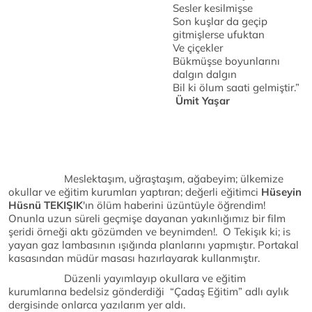
Sesler kesilmişse
Son kuşlar da geçip
gitmişlerse ufuktan
Ve çiçekler
Bükmüşse boyunlarını
dalgın dalgın
Bil ki ölum saati gelmiştir.”
Ümit Yaşar
Meslektaşım, uğraştaşım, ağabeyim; ülkemize
okullar ve eğitim kurumları yaptıran; değerli eğitimci
Hüseyin
Hüsnü TEKIŞIK
'ın ölüm haberini üzüntüyle öğrendim!
Onunla uzun süreli geçmişe dayanan yakınlığımız bir film
şeridi örneği aktı gözümden ve beynimden!. O Tekişık ki; is
yayan gaz lambasının ışığında planlarını yapmıştır. Portakal
kasasından müdür masası hazırlayarak kullanmıştır.
Düzenli yayımlayıp okullara ve eğitim
kurumlarına bedelsiz gönderdiği “Çadaş Eğitim” adlı aylık
dergisinde onlarca yazılarım yer aldı.