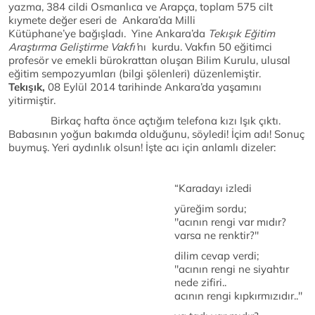
yazma, 384 cildi Osmanlıca ve Arapça, toplam 575 cilt
kıymete değer eseri de Ankara’da Milli
Kütüphane’ye bağışladı. Yine Ankara’da
Tekışık Eğitim
Araştırma Geliştirme Vakfı’
nı kurdu. Vakfın 50 eğitimci
profesör ve emekli bürokrattan oluşan Bilim Kurulu, ulusal
eğitim sempozyumları (bilgi şölenleri) düzenlemiştir.
Tekışık,
08 Eylül 2014 tarihinde Ankara’da yaşamını
yitirmiştir.
Birkaç hafta önce açtığım telefona kızı Işık çıktı.
Babasının yoğun bakımda olduğunu, söyledi! İçim adı! Sonuç
buymuş. Yeri aydınlık olsun! İşte acı için anlamlı dizeler:
“Karadayı izledi
yüreğim sordu;
''acının rengi var mıdır?
varsa ne renktir?''
dilim cevap verdi;
''acının rengi ne siyahtır
nede zifiri..
acının rengi kıpkırmızıdır..''