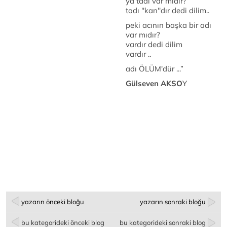
ya tadı var mıdır?
tadı ''kan''dır dedi dilim..
peki acının başka bir adı
var mıdır?
vardır dedi dilim
vardır ..
adı ÖLÜM'dür ...”
Gülseven AKSO
Y
yazarın önceki bloğu
yazarın sonraki bloğu
bu kategorideki önceki blog
bu kategorideki sonraki blog