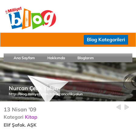
Blog Kategorileri
Ana Sayfam
Hakkımda
Bloglarım
Nurcan Çelik Yalun
http://blog.milliyet.com.tr/nurcancelikyalun
13 Nisan '09
Kategori
Kitap
Elif Şafak. AŞK