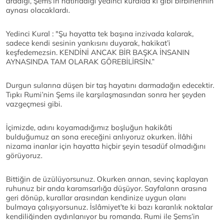
aradığı, Şems’in hatırladığı yedinci kuralda ki gibi birbirlerinin
aynası olacaklardı.
Yedinci Kural : "Şu hayatta tek başına inzivada kalarak,
sadece kendi sesinin yankısını duyarak, hakikat’i
keşfedemezsin. KENDİNİ ANCAK BİR BAŞKA İNSANIN
AYNASINDA TAM OLARAK GÖREBİLİRSİN.”
Durgun sularına düşen bir taş hayatını darmadağın edecektir.
Tıpkı Rumi’nin Şems ile karşılaşmasından sonra her şeyden
vazgeçmesi gibi.
İçimizde, adını koyamadığımız boşluğun hakikâti
bulduğumuz an sona ereceğini anlıyoruz okurken. İlâhi
nizama inanlar için hayatta hiçbir şeyin tesadüf olmadığını
görüyoruz.
Bittiğin de üzülüyorsunuz. Okurken arınan, sevinç kaplayan
ruhunuz bir anda karamsarlığa düşüyor. Sayfaların arasına
geri dönüp, kurallar arasından kendinize uygun olanı
bulmaya çalışıyorsunuz. İslâmiyet’te ki bazı karanlık noktalar
kendiliğinden aydınlanıyor bu romanda. Rumi ile Şems’in