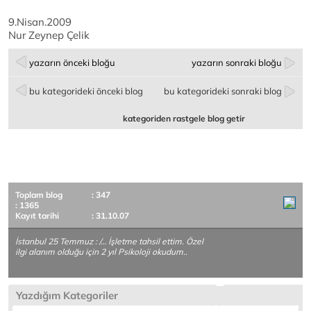
9.Nisan.2009
Nur Zeynep Çelik
yazarın önceki bloğu
yazarın sonraki bloğu
bu kategorideki önceki blog
bu kategorideki sonraki blog
kategoriden rastgele blog getir
Toplam blog
: 347
: 1365
Kayıt tarihi
: 31.10.07
İstanbul 25 Temmuz : /… İşletme tahsil ettim. Özel
ilgi alanım olduğu için 2 yıl Psikoloji okudum..
Yazdığım Kategoriler