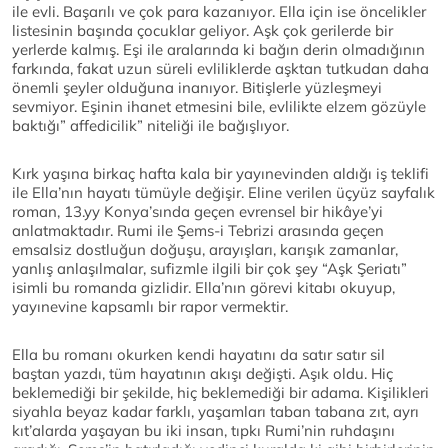
ile evli. Başarılı ve çok para kazanıyor. Ella için ise öncelikler
listesinin başında çocuklar geliyor. Aşk çok gerilerde bir
yerlerde kalmış. Eşi ile aralarında ki bağın derin olmadığının
farkında, fakat uzun süreli evliliklerde aşktan tutkudan daha
önemli şeyler olduğuna inanıyor. Bitişlerle yüzleşmeyi
sevmiyor. Eşinin ihanet etmesini bile, evlilikte elzem gözüyle
baktığı” affedicilik” niteliği ile bağışlıyor.
Kırk yaşına birkaç hafta kala bir yayınevinden aldığı iş teklifi
ile Ella’nın hayatı tümüyle değişir. Eline verilen üçyüz sayfalık
roman, 13.yy Konya’sında geçen evrensel bir hikâye’yi
anlatmaktadır. Rumi ile Şems-i Tebrizi arasında geçen
emsalsiz dostluğun doğuşu, arayışları, karışık zamanlar,
yanlış anlaşılmalar, sufizmle ilgili bir çok şey “Aşk Şeriatı”
isimli bu romanda gizlidir. Ella’nın görevi kitabı okuyup,
yayınevine kapsamlı bir rapor vermektir.
Ella bu romanı okurken kendi hayatını da satır satır sil
baştan yazdı, tüm hayatının akışı değişti. Aşık oldu. Hiç
beklemediği bir şekilde, hiç beklemediği bir adama. Kişilikleri
siyahla beyaz kadar farklı, yaşamları taban tabana zıt, ayrı
kıt’alarda yaşayan bu iki insan, tıpkı Rumi’nin ruhdaşını