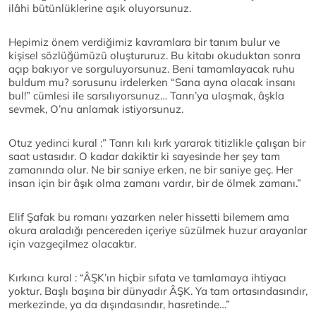
ilâhi bütünlüklerine aşık oluyorsunuz.
Hepimiz önem verdiğimiz kavramlara bir tanım bulur ve
kişisel sözlüğümüzü oluştururuz. Bu kitabı okuduktan sonra
açıp bakıyor ve sorguluyorsunuz. Beni tamamlayacak ruhu
buldum mu? sorusunu irdelerken “Sana ayna olacak insanı
bul!” cümlesi ile sarsılıyorsunuz… Tanrı’ya ulaşmak, âşkla
sevmek, O’nu anlamak istiyorsunuz.
Otuz yedinci kural :” Tanrı kılı kırk yararak titizlikle çalışan bir
saat ustasıdır. O kadar dakiktir ki sayesinde her şey tam
zamanında olur. Ne bir saniye erken, ne bir saniye geç. Her
insan için bir âşık olma zamanı vardır, bir de ölmek zamanı.”
Elif Şafak bu romanı yazarken neler hissetti bilemem ama
okura araladığı pencereden içeriye süzülmek huzur arayanlar
için vazgeçilmez olacaktır.
Kırkıncı kural : “ÂŞK’ın hiçbir sıfata ve tamlamaya ihtiyacı
yoktur. Başlı başına bir dünyadır ÂŞK. Ya tam ortasındasındır,
merkezinde, ya da dışındasındır, hasretinde…”