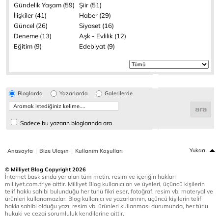
Gündelik Yaşam (59)
Şiir (51)
İlişkiler (41)
Haber (29)
Güncel (26)
Siyaset (16)
Deneme (13)
Aşk - Evlilik (12)
Eğitim (9)
Edebiyat (9)
Bloglarda
Yazarlarda
Galerilerde
Sadece bu yazarın bloglarında ara
|
|
Yukarı
Anasayfa
Bize Ulaşın
Kullanım Koşulları
© Milliyet Blog Copyright 2026
İnternet baskısında yer alan tüm metin, resim ve içeriğin hakları
milliyet.com.tr'ye aittir. Milliyet Blog kullanıcıları ve üyeleri, üçüncü kişilerin
telif hakkı sahibi bulunduğu her türlü fikri eser, fotoğraf, resim vb. materyal ve
ürünleri kullanamazlar. Blog kullanıcı ve yazarlarının, üçüncü kişilerin telif
hakkı sahibi olduğu yazı, resim vb. ürünleri kullanması durumunda, her türlü
hukuki ve cezai sorumluluk kendilerine aittir.