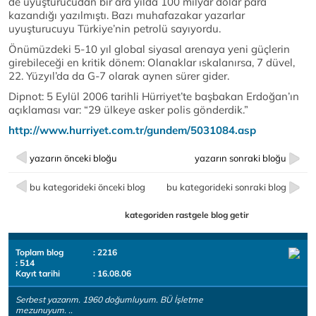
de uyuşturucudan bir ara yılda 100 milyar dolar para
kazandığı yazılmıştı. Bazı muhafazakar yazarlar
uyuşturucuyu Türkiye’nin petrolü sayıyordu.
Önümüzdeki 5-10 yıl global siyasal arenaya yeni güçlerin
girebileceği en kritik dönem: Olanaklar ıskalanırsa, 7 düvel,
22. Yüzyıl’da da G-7 olarak aynen sürer gider.
Dipnot: 5 Eylül 2006 tarihli Hürriyet’te başbakan Erdoğan’ın
açıklaması var: “29 ülkeye asker polis gönderdik.”
http://www.hurriyet.com.tr/gundem/5031084.asp
yazarın önceki bloğu
yazarın sonraki bloğu
bu kategorideki önceki blog
bu kategorideki sonraki blog
kategoriden rastgele blog getir
Toplam blog
: 2216
: 514
Kayıt tarihi
: 16.08.06
Serbest yazarım. 1960 doğumluyum. BÜ İşletme
mezunuyum. ..