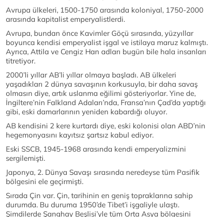
Avrupa ülkeleri, 1500-1750 arasında koloniyal, 1750-2000
arasında kapitalist emperyalistlerdi.
Avrupa, bundan önce Kavimler Göçü sırasında, yüzyıllar
boyunca kendisi emperyalist işgal ve istilaya maruz kalmıştı.
Ayrıca, Attila ve Cengiz Han adları bugün bile hala insanları
titretiyor.
2000’li yıllar AB’li yıllar olmaya başladı. AB ülkeleri
yaşadıkları 2 dünya savaşının korkusuyla, bir daha savaş
olmasın diye, artık uslanma eğilimi gösteriyorlar. Yine de,
İngiltere’nin Falkland Adaları’nda, Fransa’nın Çad’da yaptığı
gibi, eski damarlarının yeniden kabardığı oluyor.
AB kendisini 2 kere kurtardı diye, eski kolonisi olan ABD’nin
hegemonyasını kayıtsız şartsız kabul ediyor.
Eski SSCB, 1945-1968 arasında kendi emperyalizmini
sergilemişti.
Japonya, 2. Dünya Savaşı sırasında neredeyse tüm Pasifik
bölgesini ele geçirmişti.
Sırada Çin var. Çin, tarihinin en geniş topraklarına sahip
durumda. Bu duruma 1950’de Tibet’i işgaliyle ulaştı.
Şimdilerde Şanghay Beşlisi’yle tüm Orta Asya bölgesini