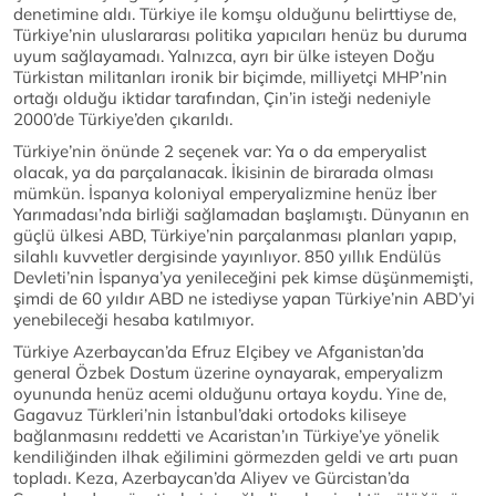
denetimine aldı. Türkiye ile komşu olduğunu belirttiyse de,
Türkiye’nin uluslararası politika yapıcıları henüz bu duruma
uyum sağlayamadı. Yalnızca, ayrı bir ülke isteyen Doğu
Türkistan militanları ironik bir biçimde, milliyetçi MHP’nin
ortağı olduğu iktidar tarafından, Çin’in isteği nedeniyle
2000’de Türkiye’den çıkarıldı.
Türkiye’nin önünde 2 seçenek var: Ya o da emperyalist
olacak, ya da parçalanacak. İkisinin de birarada olması
mümkün. İspanya koloniyal emperyalizmine henüz İber
Yarımadası’nda birliği sağlamadan başlamıştı. Dünyanın en
güçlü ülkesi ABD, Türkiye’nin parçalanması planları yapıp,
silahlı kuvvetler dergisinde yayınlıyor. 850 yıllık Endülüs
Devleti’nin İspanya’ya yenileceğini pek kimse düşünmemişti,
şimdi de 60 yıldır ABD ne istediyse yapan Türkiye’nin ABD’yi
yenebileceği hesaba katılmıyor.
Türkiye Azerbaycan’da Efruz Elçibey ve Afganistan’da
general Özbek Dostum üzerine oynayarak, emperyalizm
oyununda henüz acemi olduğunu ortaya koydu. Yine de,
Gagavuz Türkleri’nin İstanbul’daki ortodoks kiliseye
bağlanmasını reddetti ve Acaristan’ın Türkiye’ye yönelik
kendiliğinden ilhak eğilimini görmezden geldi ve artı puan
topladı. Keza, Azerbaycan’da Aliyev ve Gürcistan’da