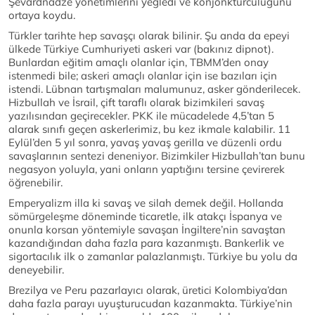
Şevardnadze yönetimlerini yeğledi ve konjonktürcülüğünü
ortaya koydu.
Türkler tarihte hep savaşçı olarak bilinir. Şu anda da epeyi
ülkede Türkiye Cumhuriyeti askeri var (bakınız dipnot).
Bunlardan eğitim amaçlı olanlar için, TBMM’den onay
istenmedi bile; askeri amaçlı olanlar için ise bazıları için
istendi. Lübnan tartışmaları malumunuz, asker gönderilecek.
Hizbullah ve İsrail, çift taraflı olarak bizimkileri savaş
yazılısından geçirecekler. PKK ile mücadelede 4,5’tan 5
alarak sınıfı geçen askerlerimiz, bu kez ikmale kalabilir. 11
Eylül’den 5 yıl sonra, yavaş yavaş gerilla ve düzenli ordu
savaşlarının sentezi deneniyor. Bizimkiler Hizbullah’tan bunu
negasyon yoluyla, yani onların yaptığını tersine çevirerek
öğrenebilir.
Emperyalizm illa ki savaş ve silah demek değil. Hollanda
sömürgeleşme döneminde ticaretle, ilk atakçı İspanya ve
onunla korsan yöntemiyle savaşan İngiltere’nin savaştan
kazandığından daha fazla para kazanmıştı. Bankerlik ve
sigortacılık ilk o zamanlar palazlanmıştı. Türkiye bu yolu da
deneyebilir.
Brezilya ve Peru pazarlayıcı olarak, üretici Kolombiya’dan
daha fazla parayı uyuşturucudan kazanmakta. Türkiye’nin