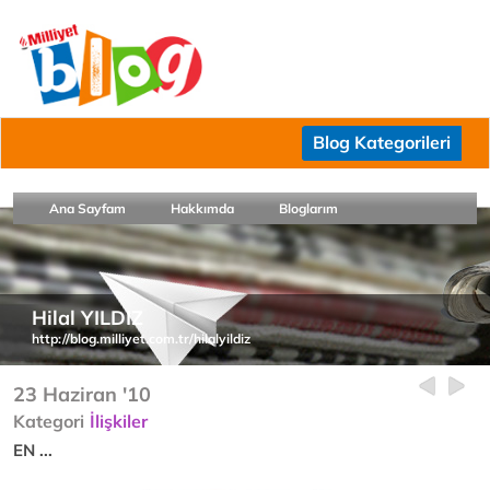
Blog Kategorileri
Ana Sayfam
Hakkımda
Bloglarım
Hilal YILDIZ
http://blog.milliyet.com.tr/hilalyildiz
23 Haziran '10
Kategori
İlişkiler
EN ...