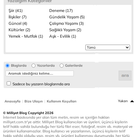
Yazdığım Kategoriler
Şiir (41)
Deneme (17)
İlişkiler (7)
Gündelik Yaşam (5)
Güncel (4)
Çalışma Yaşamı (3)
Kültürler (2)
Sağlıklı Yaşam (2)
Yemek - Mutfak (1)
Aşk - Evlilik (1)
Bloglarda
Yazarlarda
Galerilerde
Sadece bu yazarın bloglarında ara
|
|
Yukarı
Anasayfa
Bize Ulaşın
Kullanım Koşulları
© Milliyet Blog Copyright 2026
İnternet baskısında yer alan tüm metin, resim ve içeriğin hakları
milliyet.com.tr'ye aittir. Milliyet Blog kullanıcıları ve üyeleri, üçüncü kişilerin
telif hakkı sahibi bulunduğu her türlü fikri eser, fotoğraf, resim vb. materyal ve
ürünleri kullanamazlar. Blog kullanıcı ve yazarlarının, üçüncü kişilerin telif
hakkı sahibi olduğu yazı, resim vb. ürünleri kullanması durumunda, her türlü