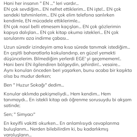
Hani her insanın '' EN ...'' leri vardır...
EN çok sevdiğim... EN nefret ettiklerim... EN işte!... EN çok
sendeki tahminlerim... EN çok elim telefona sarılırken
kendimle, EN mücadele ettiklerimle...
EN çok nasıl belli etmesem kaçışları... EN çok gözlerimin
kapıya dalışları... EN çok kitap okuma istekleri... EN çok
sorularımı aza indirme çabası...
Uzun süredir izindeyim ama kısa sürede tanımak istediğim...
En çeşitli baharatlarla kokulandırıp, en güzel yemekti
düşüncelerim. Bilmediğim yerlerdi EGE' yi geçememem!..
Hani beni EN ilgilendiren bölgeydin, şehirdin!... vesaire...
Aynı konuları önceden beri yaşarken, bunu acaba bir kaşıkta
olsa bu mudur derken;
Ben '' Huzur Sokağı'' dedim...
Konular aklımda pekişmeliydi... Hem kendim... Hem
tanımaydı... En istekli kitap adı öğrenme sorusuydu bi akşam
satinde;
Sen; '' Simyacı''
En keyifli vakitti okurken... En anlamlısıydı cevaplarıma
buluşlarım... Nerden bilebilirdim ki, bu kadarlıkmış
varoluşların...