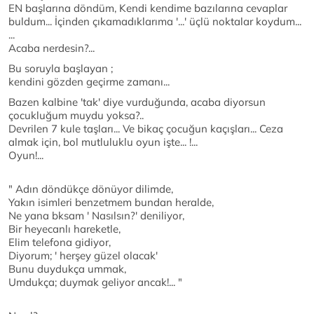
EN başlarına döndüm, Kendi kendime bazılarına cevaplar
buldum... İçinden çıkamadıklarıma '...' üçlü noktalar koydum...
...
Acaba nerdesin?...
Bu soruyla başlayan ;
kendini gözden geçirme zamanı...
Bazen kalbine 'tak' diye vurduğunda, acaba diyorsun
çocukluğum muydu yoksa?..
Devrilen 7 kule taşları... Ve bikaç çocuğun kaçışları... Ceza
almak için, bol mutluluklu oyun işte... !...
Oyun!...
" Adın döndükçe dönüyor dilimde,
Yakın isimleri benzetmem bundan heralde,
Ne yana bksam ' Nasılsın?' deniliyor,
Bir heyecanlı hareketle,
Elim telefona gidiyor,
Diyorum; ' herşey güzel olacak'
Bunu duydukça ummak,
Umdukça; duymak geliyor ancak!... "