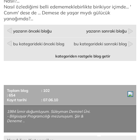
Nasıl?...
Nasıl özlediğimi belli edememeklebirlikte birikiyor içimde... '
Canım' dese de ... Demese de yaşar mıydı gülücük
yanağımda?...
yazarın önceki bloğu
yazarın sonraki bloğu
bu kategorideki önceki blog
bu kategorideki sonraki blog
kategoriden rastgele blog getir
Toplam blog
: 102
: 654
Kayıt tarihi
: 07.06.10
1984 İzmir doğumluyum. Süleyman Demirel Üni.
- Bilgisayar Programcılığı mezunuyum. Şiir &
Deneme ..