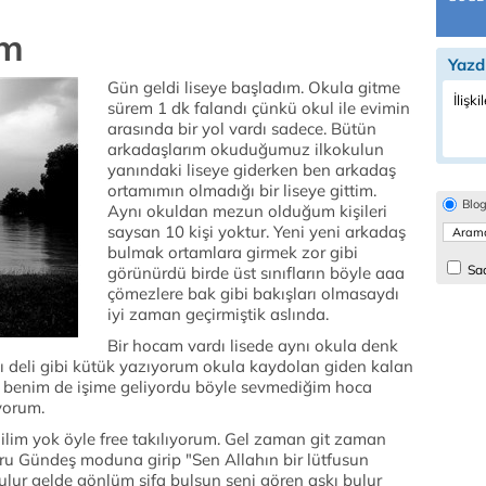
em
Yazd
Gün geldi liseye başladım. Okula gitme
İlişki
sürem 1 dk falandı çünkü okul ile evimin
arasında bir yol vardı sadece. Bütün
arkadaşlarım okuduğumuz ilkokulun
yanındaki liseye giderken ben arkadaş
ortamımın olmadığı bir liseye gittim.
Blo
Aynı okuldan mezun olduğum kişileri
saysan 10 kişi yoktur. Yeni yeni arkadaş
bulmak ortamlara girmek zor gibi
Sad
görünürdü birde üst sınıfların böyle aaa
çömezlere bak gibi bakışları olmasaydı
iyi zaman geçirmiştik aslında.
Bir hocam vardı lisede aynı okula denk
 deli gibi kütük yazıyorum okula kaydolan giden kalan
i benim de işime geliyordu böyle sevmediğim hoca
yorum.
ilim yok öyle free takılıyorum. Gel zaman git zaman
Ebru Gündeş moduna girip "Sen Allahın bir lütfusun
ulur gelde gönlüm şifa bulsun seni gören aşkı bulur