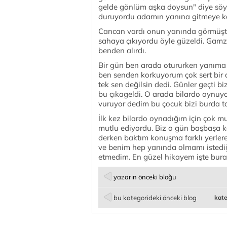
gelde gönlüm aşka doysun" diye söy
duruyordu adamın yanına gitmeye ko
Cancan vardı onun yanında görmüştü
sahaya çıkıyordu öyle güzeldi. Gamze
benden alırdı.
Bir gün ben arada otururken yanıma
ben senden korkuyorum çok sert bir
tek sen değilsin dedi. Günler geçti bi
bu çıkageldi. O arada bilardo oynuyoru
vuruyor dedim bu çocuk bizi burda to
İlk kez bilardo oynadığım için çok 
mutlu ediyordu. Biz o gün başbaşa k
derken baktım konuşma farklı yerlere
ve benim hep yanında olmamı istediği
etmedim. En güzel hikayem işte bura
yazarın önceki bloğu
bu kategorideki önceki blog
kate