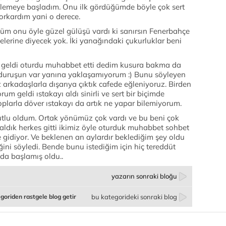
lemeye başladım. Onu ilk gördüğümde böyle çok sert
rkardım yani o derece.
m onu öyle güzel gülüşü vardı ki sanırsın Fenerbahçe
lerine diyecek yok. İki yanağındaki çukurluklar beni
 geldi oturdu muhabbet etti dedim kusura bakma da
 duruşun var yanına yaklaşamıyorum :) Bunu söyleyen
z arkadaşlarla dışarıya çıktık cafede eğleniyoruz. Birden
m geldi ıstakayı aldı sinirli ve sert bir biçimde
plarla döver ıstakayı da artık ne yapar bilemiyorum.
mutlu oldum. Ortak yönümüz çok vardı ve bu beni çok
aldık herkes gitti ikimiz öyle oturduk muhabbet sohbet
 gidiyor. Ve beklenen an aylardır beklediğim şey oldu
ni söyledi. Bende bunu istediğim için hiç tereddüt
da başlamış oldu..
yazarın sonraki bloğu
goriden rastgele blog getir
bu kategorideki sonraki blog