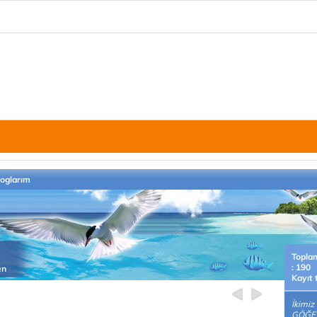
loglarım
Topla
: 190
en
Kayıt 
İkimiz 
GÖĞE 