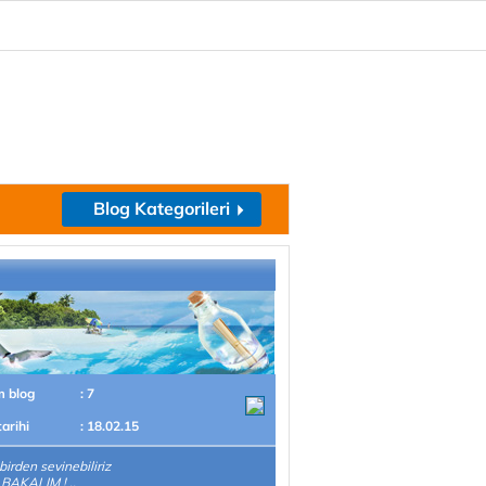
Blog Kategorileri
m blog
: 7
tarihi
: 18.02.15
birden sevinebiliriz
BAKALIM ! ..