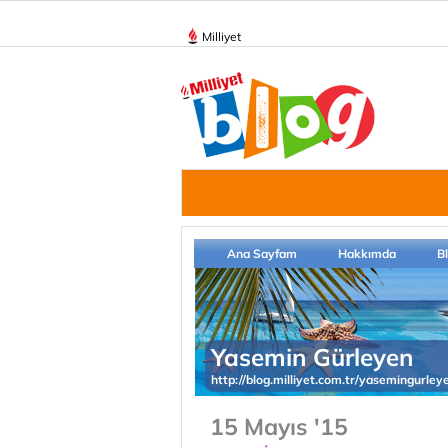
Milliyet
Ana Sayfam
Hakkımda
B
Yasemin Gürleyen
http://blog.milliyet.com.tr/yasemingurley
15 Mayıs '15