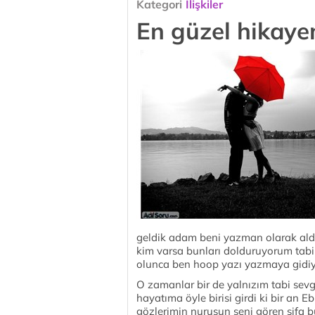
Kategori
İlişkiler
En güzel hikay
geldik adam beni yazman olarak aldı
kim varsa bunları dolduruyorum tab
olunca ben hoop yazı yazmaya gidi
O zamanlar bir de yalnızım tabi sevg
hayatıma öyle birisi girdi ki bir an 
gözlerimin nurusun seni gören şifa b