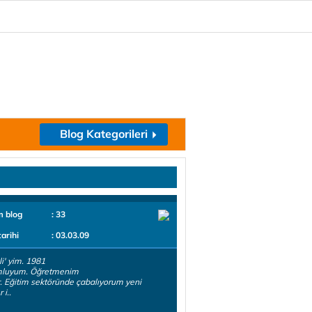
Blog Kategorileri
m blog
: 33
tarihi
: 03.03.09
i' yim. 1981
luyum. Öğretmenim
ır. Eğitim sektöründe çabalıyorum yeni
 i..