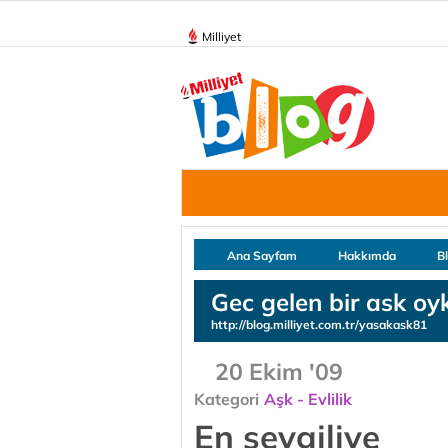
Milliyet
Ana Sayfam
Hakkımda
B
Gec gelen bir ask oy
http://blog.milliyet.com.tr/yasakask81
20 Ekim '09
Kategori
Aşk - Evlilik
En sevgiliye