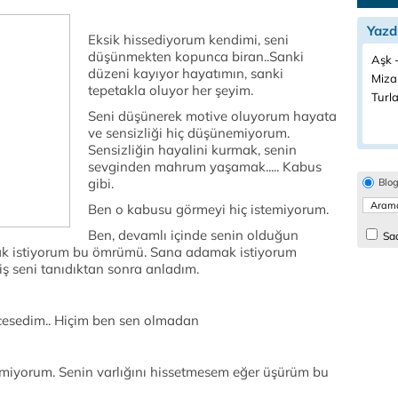
Yazd
Eksik hissediyorum kendimi, seni
düşünmekten kopunca biran..Sanki
Aşk -
düzeni kayıyor hayatımın, sanki
Miza
tepetakla oluyor her şeyim.
Turla
Seni düşünerek motive oluyorum hayata
ve sensizliği hiç düşünemiyorum.
Sensizliğin hayalini kurmak, senin
sevginden mahrum yaşamak..... Kabus
gibi.
Blo
Ben o kabusu görmeyi hiç istemiyorum.
Ben, devamlı içinde senin olduğun
Sad
ak istiyorum bu ömrümü. Sana adamak istiyorum
iş seni tanıdıktan sonra anladım.
cesedim.. Hiçim ben sen olmadan
emiyorum. Senin varlığını hissetmesem eğer üşürüm bu