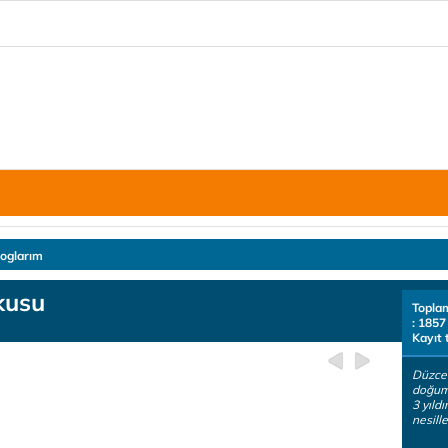
loglarım
kusu
Topla
: 1857
Kayıt 
Düzcel
doğum
3 yıld
nesiller