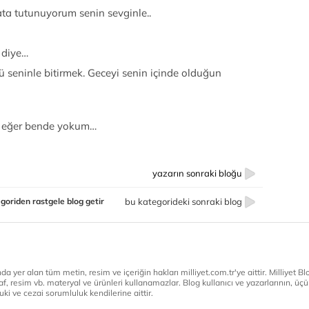
ata tutunuyorum senin sevginle..
 diye…
 seninle bitirmek. Geceyi senin içinde olduğun
a eğer bende yokum…
yazarın sonraki bloğu
goriden rastgele blog getir
bu kategorideki sonraki blog
a yer alan tüm metin, resim ve içeriğin hakları milliyet.com.tr'ye aittir. Milliyet Blog
af, resim vb. materyal ve ürünleri kullanamazlar. Blog kullanıcı ve yazarlarının, üçün
ki ve cezai sorumluluk kendilerine aittir.