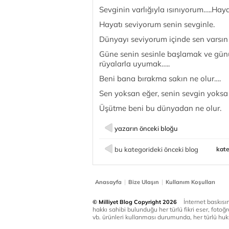
Sevginin varlığıyla ısınıyorum…..Hay
Hayatı seviyorum senin sevginle.
Dünyayı seviyorum içinde sen varsın
Güne senin sesinle başlamak ve günü
rüyalarla uyumak…..
Beni bana bırakma sakın ne olur….
Sen yoksan eğer, senin sevgin yoks
Üşütme beni bu dünyadan ne olur.
yazarın önceki bloğu
bu kategorideki önceki blog
kate
|
|
Anasayfa
Bize Ulaşın
Kullanım Koşulları
İnternet baskısınd
© Milliyet Blog Copyright 2026
hakkı sahibi bulunduğu her türlü fikri eser, fotoğr
vb. ürünleri kullanması durumunda, her türlü huku