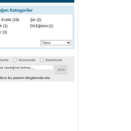
ığım Kategoriler
 Evlilik (28)
Şiir (2)
h (1)
Dil Eğitimi (1)
r (1)
glarda
Yazarlarda
Galerilerde
ece bu yazarın bloglarında ara