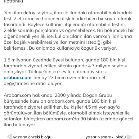
tiptronik)
Yeni ilan detay sayfası, ilan ile ilandaki otomobil hakkındaki
test, 2.el karne ve haberleri ilişkilendirebilen bir sayfa olarak
tasarlandı. Böylece kullanıcı ilgilendiği otomobilin testini,
2.elde sorunlu parçalarını vs öğrenebilecek. Bu bölümdeki bir
diğer önemli yenilik ise, kullanıcıların ilan verirken ilanlarına
özel başlık verebilmesi ve ilan metnini istediği gibi
belirlemesi. Bu anlamda kullanıcıya özgürlük veriyor.
1.5 milyonun üzerinde üyesi bulunan, günde 180 bin kişi
tarafından ziyaret edilen sitenin günde 4.7 milyon sayfası
dolaşılıyor. Türkiye’nin en sevilen otomotiv sitesi
arabam.com
, her ay 23 binin üzerinde aracın el
değiştirmesine aracı oluyor.
Arabam.com hakkında: 2000 yılında Doğan Grubu
bünyesinde kurulan arabam.com, günde 180 bin kişi
tarafından ziyaret edilirken, bu kişiler 4.5 milyon sayfa
görüntülüyor. İlan bölümüyle, otomobil almak isteyenler ile
satanları birleştiren arabam.com’da 90 binin üzerinde güncel
ilan bulunuyor.
yazarın önceki bloğu
yazarın sonraki bloğu