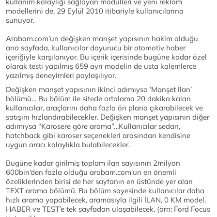
kullanım kolaylığı sağlayan modülleri ve yeni reklam
modellerini de, 29 Eylül 2010 itibariyle kullanıcılarına
sunuyor.
Arabam.com’un değişken manşet yapısının hakim olduğu
ana sayfada, kullanıcılar doyurucu bir otomotiv haber
içeriğiyle karşılanıyor. Bu içerik içerisinde bugüne kadar özel
olarak testi yapılmış 659 ayrı modelin de usta kalemlerce
yazılmış deneyimleri paylaşılıyor.
Değişken manşet yapısının ikinci adımıysa ‘Manşet İlan’
bölümü… Bu bölüm ile sitede ortalama 20 dakika kalan
kullanıcılar, araçlarını daha fazla ön plana çıkarabilecek ve
satışını hızlandırabilecekler. Değişken manşet yapısının diğer
adımıysa “Karosere göre arama”…Kullanıcılar sedan,
hatchback gibi karoser seçenekleri arasından kendisine
uygun aracı kolaylıkla bulabilecekler.
Bugüne kadar girilmiş toplam ilan sayısının 2milyon
600bin’den fazla olduğu arabam.com’un en önemli
özeliklerinden birisi de her sayfanın en üstünde yer alan
TEXT arama bölümü. Bu bölüm sayesinde kullanıcılar daha
hızlı arama yapabilecek, aramasıyla ilgili İLAN, 0 KM model,
HABER ve TEST’e tek sayfadan ulaşabilecek. (örn: Ford Focus