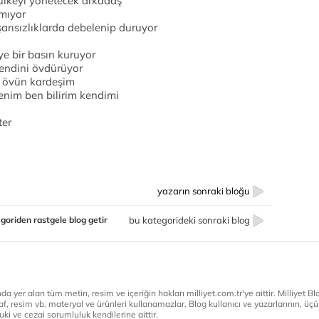
 ülkeyi yönetecek arkadaş
mıyor
rısızlıklarda debelenip duruyor
e bir basın kuruyor
ndini övdürüyor
r övün kardeşim
enim ben bilirim kendimi
ter
yazarın sonraki bloğu
goriden rastgele blog getir
bu kategorideki sonraki blog
a yer alan tüm metin, resim ve içeriğin hakları milliyet.com.tr'ye aittir. Milliyet Blog
af, resim vb. materyal ve ürünleri kullanamazlar. Blog kullanıcı ve yazarlarının, üçün
ki ve cezai sorumluluk kendilerine aittir.