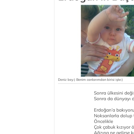
Deniz bey:) Benim canlarımdan birisi işte:)
Sonra ülkesini deği
Sonra da dünyayı d
Erdoğan’a bakıyor
Noksanlarla dolup 
Öncelikle
Çok çabuk kızıyor ö
Ağzına ne gelirse 