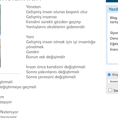
Yöneten
Yazd
Gelişmiş insan olursa başarılı olur
Gelişmiş insansa
Blog 
Kendini sürekli gözden geçirip
tartı
Yanlışlarını eksiklerini giderendir
Siya
Yani
Dene
Gelişmiş insan olmak için iyi insanlığa
Eğiti
yönelmek
İnanç
Gerekir
Bunun adı değişimdir
İnsan önce kendisini değiştirmeli
Sonra yakınlarını değiştirmeli
Blo
Sonra çevresini değiştirmeli
ştirmeli
eğiştirmeye geçmeli
Sad
um
taşıyor
fkeleniyor
konuşuyor