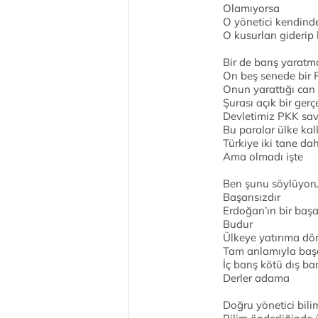
Olamıyorsa
O yönetici kendind
O kusurları giderip
Bir de barış yarat
On beş senede bir P
Onun yarattığı can
Şurası açık bir gerç
Devletimiz PKK sava
Bu paralar ülke ka
Türkiye iki tane da
Ama olmadı işte
Ben şunu söylüyoru
Başarısızdır
Erdoğan’ın bir başar
Budur
Ülkeye yatırıma d
Tam anlamıyla başar
İç barış kötü dış ba
Derler adama
Doğru yönetici bil