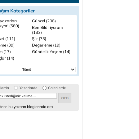
ığım Kategoriler
yazarları
Güncel (208)
şıyor! (580)
Ben Bildiriyorum
(133)
set (111)
Şiir (73)
me (39)
Değerleme (19)
m (17)
Gündelik Yaşam (14)
lar (14)
glarda
Yazarlarda
Galerilerde
ece bu yazarın bloglarında ara