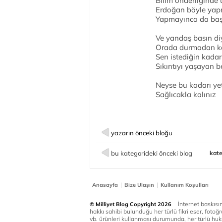
Bilim önderliğinde
Erdoğan böyle yap
Yapmayınca da başa
Ve yandaş basın diy
Orada durmadan ke
Sen istediğin kada
Sıkıntıyı yaşayan b
Neyse bu kadarı ye
Sağlıcakla kalınız
yazarın önceki bloğu
bu kategorideki önceki blog
kate
|
|
Anasayfa
Bize Ulaşın
Kullanım Koşulları
İnternet baskısınd
© Milliyet Blog Copyright 2026
hakkı sahibi bulunduğu her türlü fikri eser, fotoğr
vb. ürünleri kullanması durumunda, her türlü huku