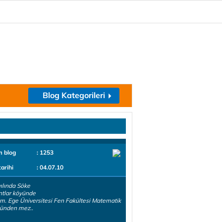
Blog Kategorileri
m blog
: 1253
tarihi
: 04.07.10
ılında Söke
tlar köyünde
. Ege Üniversitesi Fen Fakültesi Matematik
ünden mez..