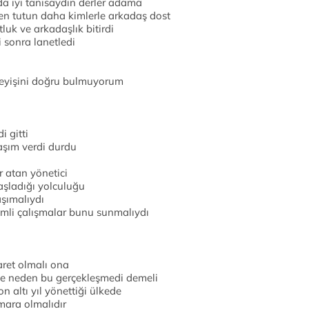
 iyi tanısaydın derler adama
en tutun daha kimlerle arkadaş dost
uk ve arkadaşlık bitirdi
 sonra lanetledi
meyişini doğru bulmuyorum
i gitti
aşım verdi durdu
 atan yönetici
aşladığı yolculuğu
aşımalıydı
imli çalışmalar bunu sunmalıydı
aret olmalı ona
ne neden bu gerçekleşmedi demeli
on altı yıl yönettiği ülkede
mara olmalıdır