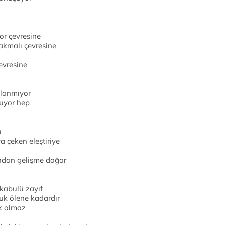
or çevresine
akmalı çevresine
evresine
ullanmıyor
şuyor hep
ı
 çeken eleştiriye
ından gelişme doğar
 kabulü zayıf
uk ölene kadardır
k olmaz