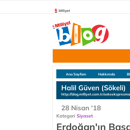
Milliyet
Ana Sayfam
Hakkımda
B
Halil Güven (Sökeli)
http://blog.milliyet.com.tr/sokeekspresm
28 Nisan '18
Kategori
Siyaset
Erdoğan'ın Başar