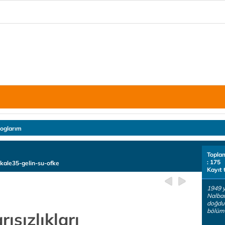
loglarım
Topla
: 175
akale35-gelin-su-ofke
Kayıt 
1949 y
Nalban
doğdum
bölüm
ısızlıkları