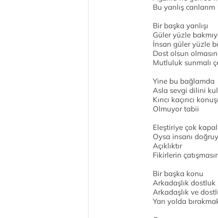
Bu yanlış canlarım
Bir başka yanlışı
Güler yüzle bakmıy
İnsan güler yüzle b
Dost olsun olmasın
Mutluluk sunmalı ç
Yine bu bağlamda
Asla sevgi dilini k
Kırıcı kaçırıcı konu
Olmuyor tabii
Eleştiriye çok kapal
Oysa insanı doğruya
Açıklıktır
Fikirlerin çatışmas
Bir başka konu
Arkadaşlık dostluk
Arkadaşlık ve dostl
Yarı yolda bırakma