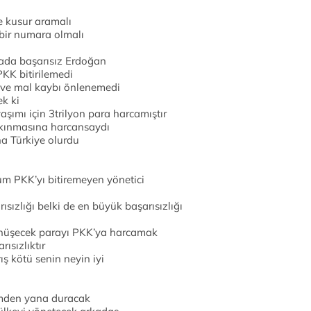
e kusur aramalı
 bir numara olmalı
mada başarısız Erdoğan
KK bitirilemedi
 ve mal kaybı önlenemedi
ek ki
şımı için 3trilyon para harcamıştır
lkınmasına harcansaydı
ha Türkiye olurdu
m PKK’yı bitiremeyen yönetici
ısızlığı belki de en büyük başarısızlığı
önüşecek parayı PKK’ya harcamak
ısızlıktır
rış kötü senin neyin iyi
imden yana duracak