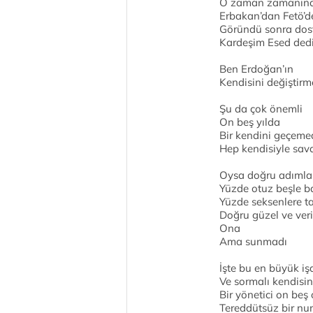
O zaman zamanında
Erbakan’dan Fetö’d
Göründü sonra dostl
Kardeşim Esed dedi
Ben Erdoğan’ın
Kendisini değiştir
Şu da çok önemli
On beş yılda
Bir kendini geçemed
Hep kendisiyle sav
Oysa doğru adımlar
Yüzde otuz beşle b
Yüzde seksenlere t
Doğru güzel ve ver
Ona
Ama sunmadı
İşte bu en büyük iş
Ve sormalı kendisi
Bir yönetici on beş 
Tereddütsüz bir nu