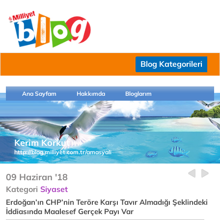
Blog Kategorileri
Ana Sayfam
Hakkımda
Bloglarım
Kerim Korkut
http://blog.milliyet.com.tr/amasyali
09 Haziran '18
Kategori
Siyaset
Erdoğan’ın CHP’nin Teröre Karşı Tavır Almadığı Şeklindeki
İddiasında Maalesef Gerçek Payı Var