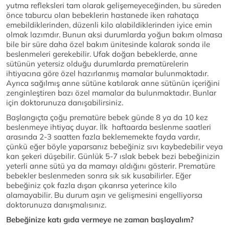
yutma refleksleri tam olarak gelişemeyeceğinden, bu süreden
önce taburcu olan bebeklerin hastanede iken rahataça
emebildiklerinden, düzenli kilo alabildiklerinden iyice emin
olmak lazımdır. Bunun aksi durumlarda yoğun bakım olmasa
bile bir süre daha özel bakım ünitesinde kalarak sonda ile
beslenmeleri gerekebilir. Ufak doğan bebeklerde, anne
sütünün yetersiz olduğu durumlarda prematürelerin
ihtiyacına göre özel hazırlanmış mamalar bulunmaktadır.
Ayrıca sağılmış anne sütüne katılarak anne sütünün içeriğini
zenginleştiren bazı özel mamalar da bulunmaktadır. Bunlar
için doktorunuza danışabilirsiniz.
Başlangıçta çoğu prematüre bebek günde 8 ya da 10 kez
beslenmeye ihtiyaç duyar. İlk haftaarda beslenme saatleri
arasında 2-3 saatten fazla beklememekte fayda vardır,
çünkü eğer böyle yaparsanız bebeğiniz sıvı kaybedebilir veya
kan şekeri düşebilir. Günlük 5-7 ıslak bebek bezi bebeğinizin
yeterli anne sütü ya da mamayı aldığını gösterir. Prematüre
bebekler beslenmeden sonra sık sık kusabilirler. Eğer
bebeğiniz çok fazla dışarı çıkarırsa yeterince kilo
alamayabilir. Bu durum aşırı ve gelişmesini engelliyorsa
doktorunuza danışmalısınız.
Bebeğinize katı gıda vermeye ne zaman başlayalım?