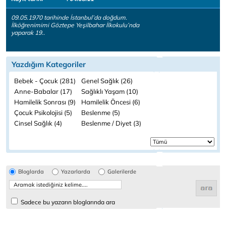
09.05.1970 tarihinde İstanbul’da doğdum.
İlköğrenimimi Göztepe Yeşilbahar İlkokulu’nda
yaparak 19..
Yazdığım Kategoriler
Bebek - Çocuk (281)
Genel Sağlık (26)
Anne-Babalar (17)
Sağlıklı Yaşam (10)
Hamilelik Sonrası (9)
Hamilelik Öncesi (6)
Çocuk Psikolojisi (5)
Beslenme (5)
Cinsel Sağlık (4)
Beslenme / Diyet (3)
Bloglarda
Yazarlarda
Galerilerde
Sadece bu yazarın bloglarında ara