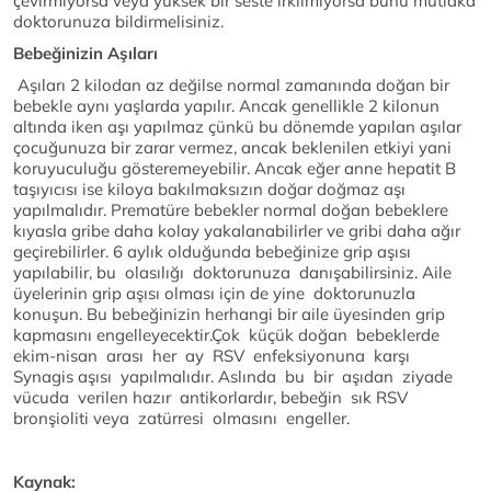
çevirmiyorsa veya yüksek bir seste irkilmiyorsa bunu mutlaka
doktorunuza bildirmelisiniz.
Bebeğinizin Aşıları
Aşıları 2 kilodan az değilse normal zamanında doğan bir
bebekle aynı yaşlarda yapılır. Ancak genellikle 2 kilonun
altında iken aşı yapılmaz çünkü bu dönemde yapılan aşılar
çocuğunuza bir zarar vermez, ancak beklenilen etkiyi yani
koruyuculuğu gösteremeyebilir. Ancak eğer anne hepatit B
taşıyıcısı ise kiloya bakılmaksızın doğar doğmaz aşı
yapılmalıdır. Prematüre bebekler normal doğan bebeklere
kıyasla gribe daha kolay yakalanabilirler ve gribi daha ağır
geçirebilirler. 6 aylık olduğunda bebeğinize grip aşısı
yapılabilir, bu olasılığı doktorunuza danışabilirsiniz. Aile
üyelerinin grip aşısı olması için de yine doktorunuzla
konuşun. Bu bebeğinizin herhangi bir aile üyesinden grip
kapmasını engelleyecektir.Çok küçük doğan bebeklerde
ekim-nisan arası her ay RSV enfeksiyonuna karşı
Synagis aşısı yapılmalıdır. Aslında bu bir aşıdan ziyade
vücuda verilen hazır antikorlardır, bebeğin sık RSV
bronşioliti veya zatürresi olmasını engeller.
Kaynak: