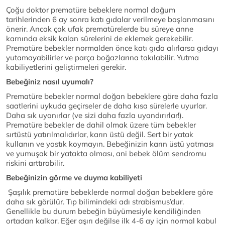
Çoğu doktor prematüre bebeklere normal doğum
tarihlerinden 6 ay sonra katı gıdalar verilmeye başlanmasını
önerir. Ancak çok ufak prematürelerde bu süreye anne
karnında eksik kalan sürelerini de eklemek gerekebilir.
Prematüre bebekler normalden önce katı gıda alırlarsa gıdayı
yutamayabilirler ve parça boğazlarına takılabilir. Yutma
kabiliyetlerini geliştirmeleri gerekir.
Bebeğiniz nasıl uyumalı?
Prematüre bebekler normal doğan bebeklere göre daha fazla
saatlerini uykuda geçirseler de daha kısa sürelerle uyurlar.
Daha sık uyanırlar (ve sizi daha fazla uyandırırlar!).
Prematüre bebekler de dahil olmak üzere tüm bebekler
sırtüstü yatırılmalıdırlar, karın üstü değil. Sert bir yatak
kullanın ve yastık koymayın. Bebeğinizin karın üstü yatması
ve yumuşak bir yatakta olması, ani bebek ölüm sendromu
riskini arttırabilir.
Bebeğinizin görme ve duyma kabiliyeti
Şaşılık prematüre bebeklerde normal doğan bebeklere göre
daha sık görülür. Tıp bilimindeki adı strabismus’dur.
Genellikle bu durum bebeğin büyümesiyle kendiliğinden
ortadan kalkar. Eğer aşırı değilse ilk 4-6 ay için normal kabul