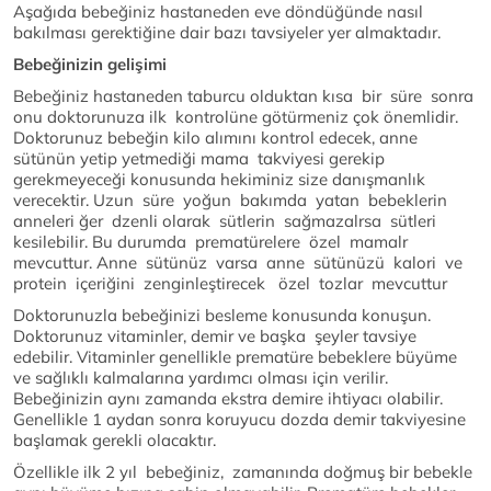
Aşağıda bebeğiniz hastaneden eve döndüğünde nasıl
bakılması gerektiğine dair bazı tavsiyeler yer almaktadır.
Bebeğinizin gelişimi
Bebeğiniz hastaneden taburcu olduktan kısa bir süre sonra
onu doktorunuza ilk kontrolüne götürmeniz çok önemlidir.
Doktorunuz bebeğin kilo alımını kontrol edecek, anne
sütünün yetip yetmediği mama takviyesi gerekip
gerekmeyeceği konusunda hekiminiz size danışmanlık
verecektir. Uzun süre yoğun bakımda yatan bebeklerin
anneleri ğer dzenli olarak sütlerin sağmazalrsa sütleri
kesilebilir. Bu durumda prematürelere özel mamalr
mevcuttur. Anne sütünüz varsa anne sütünüzü kalori ve
protein içeriğini zenginleştirecek özel tozlar mevcuttur
Doktorunuzla bebeğinizi besleme konusunda konuşun.
Doktorunuz vitaminler, demir ve başka şeyler tavsiye
edebilir. Vitaminler genellikle prematüre bebeklere büyüme
ve sağlıklı kalmalarına yardımcı olması için verilir.
Bebeğinizin aynı zamanda ekstra demire ihtiyacı olabilir.
Genellikle 1 aydan sonra koruyucu dozda demir takviyesine
başlamak gerekli olacaktır.
Özellikle ilk 2 yıl bebeğiniz, zamanında doğmuş bir bebekle