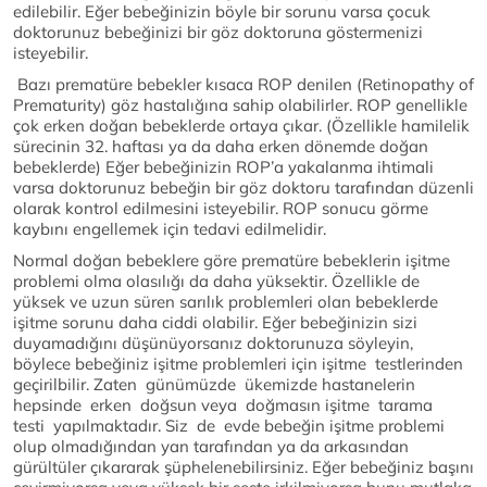
edilebilir. Eğer bebeğinizin böyle bir sorunu varsa çocuk
doktorunuz bebeğinizi bir göz doktoruna göstermenizi
isteyebilir.
Bazı prematüre bebekler kısaca ROP denilen (Retinopathy of
Prematurity) göz hastalığına sahip olabilirler. ROP genellikle
çok erken doğan bebeklerde ortaya çıkar. (Özellikle hamilelik
sürecinin 32. haftası ya da daha erken dönemde doğan
bebeklerde) Eğer bebeğinizin ROP’a yakalanma ihtimali
varsa doktorunuz bebeğin bir göz doktoru tarafından düzenli
olarak kontrol edilmesini isteyebilir. ROP sonucu görme
kaybını engellemek için tedavi edilmelidir.
Normal doğan bebeklere göre prematüre bebeklerin işitme
problemi olma olasılığı da daha yüksektir. Özellikle de
yüksek ve uzun süren sarılık problemleri olan bebeklerde
işitme sorunu daha ciddi olabilir. Eğer bebeğinizin sizi
duyamadığını düşünüyorsanız doktorunuza söyleyin,
böylece bebeğiniz işitme problemleri için işitme testlerinden
geçirilbilir. Zaten günümüzde ükemizde hastanelerin
hepsinde erken doğsun veya doğmasın işitme tarama
testi yapılmaktadır. Siz de evde bebeğin işitme problemi
olup olmadığından yan tarafından ya da arkasından
gürültüler çıkararak şüphelenebilirsiniz. Eğer bebeğiniz başını