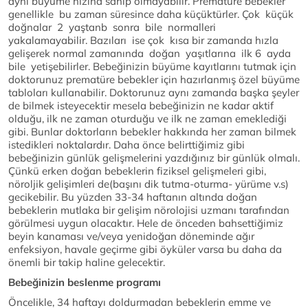
aynı büyüme hızına sahip olmayabilir. Prematüre bebekler
genellikle bu zaman süresince daha küçüktürler. Çok küçük
doğnalar 2 yaştanb sonra bile normalleri
yakalamayabilir. Bazıları ise çok kısa bir zamanda hızla
gelişerek normal zamanında doğan yaşıtlarına ilk 6 ayda
bile yetişebilirler. Bebeğinizin büyüme kayıtlarını tutmak için
doktorunuz prematüre bebekler için hazırlanmış özel büyüme
tabloları kullanabilir. Doktorunuz aynı zamanda başka şeyler
de bilmek isteyecektir mesela bebeğinizin ne kadar aktif
olduğu, ilk ne zaman oturduğu ve ilk ne zaman emeklediği
gibi. Bunlar doktorların bebekler hakkında her zaman bilmek
istedikleri noktalardır. Daha önce belirttiğimiz gibi
bebeğinizin günlük gelişmelerini yazdığınız bir günlük olmalı.
Çünkü erken doğan bebeklerin fiziksel gelişmeleri gibi,
nöroljik gelişimleri de(başını dik tutma-oturma- yürüme v.s)
gecikebilir. Bu yüzden 33-34 haftanın altında doğan
bebeklerin mutlaka bir gelişim nörolojisi uzmanı tarafından
görülmesi uygun olacaktır. Hele de önceden bahsettiğimiz
beyin kanaması ve/veya yenidoğan döneminde ağır
enfeksiyon, havale geçirme gibi öyküler varsa bu daha da
önemli bir takip haline gelecektir.
Bebeğinizin beslenme programı
Öncelikle, 34 haftayı doldurmadan bebeklerin emme ve