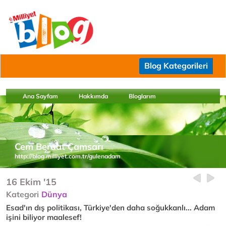
Blog Kategorileri
Ana Sayfam
Hakkımda
Bloglarım
Cem Beraat Çamsarı
http://blog.milliyet.com.tr/gulenadam
16 Ekim '15
Kategori
Dünya
Esad'ın dış politikası, Türkiye'den daha soğukkanlı... Adam
işini biliyor maalesef!