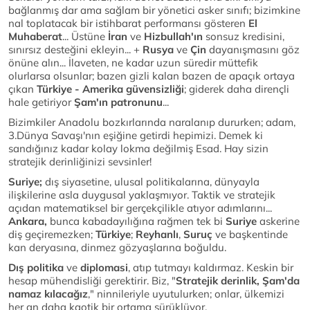
bağlanmış dar ama sağlam bir yönetici asker sınıfı; bizimkine
nal toplatacak bir istihbarat performansı gösteren
El
Muhaberat
... Üstüne
İran
ve
Hizbullah'ın
sonsuz kredisini,
sınırsız desteğini ekleyin... +
Rusya
ve
Çin
dayanışmasını göz
önüne alın... İlaveten, ne kadar uzun süredir müttefik
olurlarsa olsunlar; bazen gizli kalan bazen de apaçık ortaya
çıkan
Türkiye - Amerika güvensizliği
; giderek daha dirençli
hale getiriyor
Şam'ın patronunu
...
Bizimkiler Anadolu bozkırlarında naralanıp dururken; adam,
3.Dünya Savaşı'nın eşiğine getirdi hepimizi. Demek ki
sandığınız kadar kolay lokma değilmiş Esad. Hay sizin
stratejik derinliğinizi sevsinler!
Suriye;
dış siyasetine, ulusal politikalarına, dünyayla
ilişkilerine asla duygusal yaklaşmıyor. Taktik ve stratejik
açıdan matematiksel bir gerçekçilikle atıyor adımlarını...
Ankara,
bunca kabadayılığına rağmen tek bi
Suriye
askerine
diş geçiremezken;
Türkiye
;
Reyhanlı
,
Suruç
ve başkentinde
kan deryasına, dinmez gözyaşlarına boğuldu.
Dış politika
ve
diplomasi
, atıp tutmayı kaldırmaz. Keskin bir
hesap mühendisliği gerektirir. Biz, "
Stratejik derinlik, Şam'da
namaz kılacağız
," ninnileriyle uyutulurken; onlar, ülkemizi
her an daha kaotik bir ortama sürüklüyor.