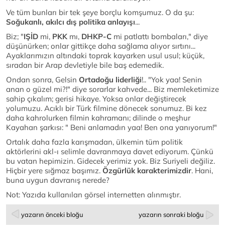
Ve tüm bunları bir tek şeye borçlu komşumuz. O da şu:
Soğukanlı, akılcı dış politika anlayışı
...
Biz;
"
IŞİD
mi,
PKK
mı,
DHKP-C
mi patlattı bombaları," diye
düşünürken; onlar gittikçe daha sağlama alıyor sırtını...
Ayaklarımızın altındaki toprak kayarken usul usul; küçük,
sıradan bir Arap devletiyle bile baş edemedik.
Ondan sonra, Gelsin
Ortadoğu liderliği
!.. "Yok yaa! Senin
anan o güzel mi?!" diye sorarlar kahvede... Biz memleketimize
sahip çıkalım; gerisi hikaye. Yoksa onlar değiştirecek
yolumuzu. Acıklı bir Türk filmine dönecek sonumuz. Bi kez
daha kahrolurken filmin kahramanı; dilinde o meşhur
Kayahan şarkısı: " Beni anlamadın yaa! Ben ona yanıyorum!"
Ortalık daha fazla karışmadan, ülkemin tüm politik
aktörlerini akl-ı selimle davranmaya davet ediyorum. Çünkü
bu vatan hepimizin. Gidecek yerimiz yok. Biz Suriyeli değiliz.
Hiçbir yere sığmaz başımız.
Özgürlük karakterimizdir
. Hani,
buna uygun davranış nerede?
Not: Yazıda kullanılan görsel internetten alınmıştır.
yazarın önceki bloğu
yazarın sonraki bloğu