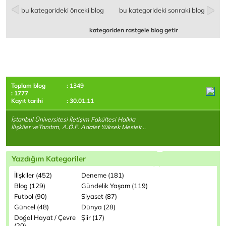
bu kategorideki önceki blog
bu kategorideki sonraki blog
kategoriden rastgele blog getir
Toplam blog
: 1349
: 1777
Kayıt tarihi
: 30.01.11
İstanbul Üniversitesi İletişim Fakültesi Halkla
İlişkiler veTanıtım, A.Ö.F. Adalet Yüksek Meslek ..
Yazdığım Kategoriler
İlişkiler (452)
Deneme (181)
Blog (129)
Gündelik Yaşam (119)
Futbol (90)
Siyaset (87)
Güncel (48)
Dünya (28)
Doğal Hayat / Çevre
Şiir (17)
(20)