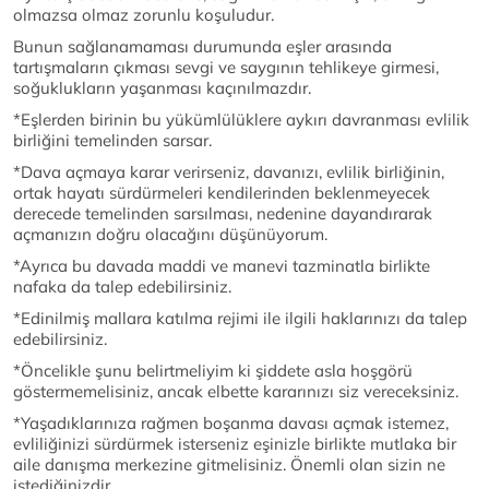
olmazsa olmaz zorunlu koşuludur.
Bunun sağlanamaması durumunda eşler arasında
tartışmaların çıkması sevgi ve saygının tehlikeye girmesi,
soğuklukların yaşanması kaçınılmazdır.
*Eşlerden birinin bu yükümlülüklere aykırı davranması evlilik
birliğini temelinden sarsar.
*Dava açmaya karar verirseniz, davanızı, evlilik birliğinin,
ortak hayatı sürdürmeleri kendilerinden beklenmeyecek
derecede temelinden sarsılması, nedenine dayandırarak
açmanızın doğru olacağını düşünüyorum.
*Ayrıca bu davada maddi ve manevi tazminatla birlikte
nafaka da talep edebilirsiniz.
*Edinilmiş mallara katılma rejimi ile ilgili haklarınızı da talep
edebilirsiniz.
*Öncelikle şunu belirtmeliyim ki şiddete asla hoşgörü
göstermemelisiniz, ancak elbette kararınızı siz vereceksiniz.
*Yaşadıklarınıza rağmen boşanma davası açmak istemez,
evliliğinizi sürdürmek isterseniz eşinizle birlikte mutlaka bir
aile danışma merkezine gitmelisiniz. Önemli olan sizin ne
istediğinizdir.