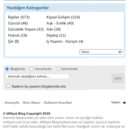
Yazdığım Kategoriler
İlişkiler (573)
Kişisel Gelişim (154)
Güncel (46)
Aşk - Evlilik (40)
Gündelik Yaşam (32)
Aile (18)
Hukuk (16)
Söyleşi (11)
Şiir (8)
İş Yaşamı - Kariyer (4)
Bloglarda
Yazarlarda
Galerilerde
Sadece bu yazarın bloglarında ara
|
|
Yukarı
Anasayfa
Bize Ulaşın
Kullanım Koşulları
© Milliyet Blog Copyright 2026
İnternet baskısında yer alan tüm metin, resim ve içeriğin hakları
milliyet.com.tr'ye aittir. Milliyet Blog kullanıcıları ve üyeleri, üçüncü kişilerin
telif hakkı sahibi bulunduğu her türlü fikri eser, fotoğraf, resim vb. materyal ve