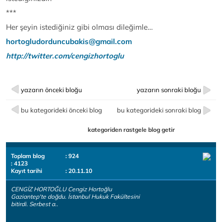
***
Her şeyin istediğiniz gibi olması dileğimle…
hortogludorduncubakis@gmail.com
http://twitter
.com/cengizhortoglu
yazarın önceki bloğu
yazarın sonraki bloğu
bu kategorideki önceki blog
bu kategorideki sonraki blog
kategoriden rastgele blog getir
Toplam blog
: 924
: 4123
Kayıt tarihi
: 20.11.10
CENGİZ HORTOĞLU Cengiz Hortoğlu
Gaziantep'te doğdu. İstanbul Hukuk Fakültesini
bitirdi. Serbest a..