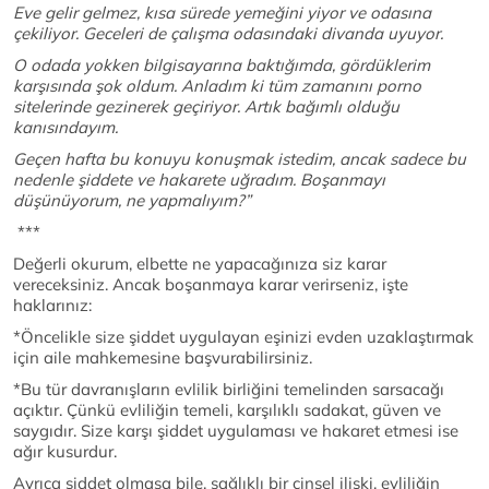
Eve gelir gelmez, kısa sürede yemeğini yiyor ve odasına
çekiliyor. Geceleri de çalışma odasındaki divanda uyuyor.
O odada yokken bilgisayarına baktığımda, gördüklerim
karşısında şok oldum. Anladım ki tüm zamanını porno
sitelerinde gezinerek geçiriyor. Artık bağımlı olduğu
kanısındayım.
Geçen hafta bu konuyu konuşmak istedim, ancak sadece bu
nedenle şiddete ve hakarete uğradım. Boşanmayı
düşünüyorum, ne yapmalıyım?”
***
Değerli okurum, elbette ne yapacağınıza siz karar
vereceksiniz. Ancak boşanmaya karar verirseniz, işte
haklarınız:
*Öncelikle size şiddet uygulayan eşinizi evden uzaklaştırmak
için aile mahkemesine başvurabilirsiniz.
*Bu tür davranışların evlilik birliğini temelinden sarsacağı
açıktır. Çünkü evliliğin temeli, karşılıklı sadakat, güven ve
saygıdır. Size karşı şiddet uygulaması ve hakaret etmesi ise
ağır kusurdur.
Ayrıca şiddet olmasa bile, sağlıklı bir cinsel ilişki, evliliğin