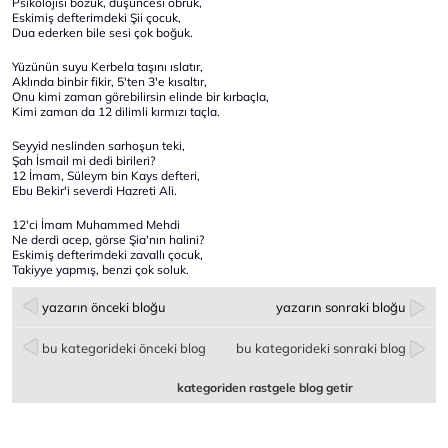
Psikolojisi bozuk, düşüncesi obruk,
Eskimiş defterimdeki Şii çocuk,
Dua ederken bile sesi çok boğuk.
Yüzünün suyu Kerbela taşını ıslatır,
Aklında binbir fikir, 5'ten 3'e kısaltır,
Onu kimi zaman görebilirsin elinde bir kırbaçla,
Kimi zaman da 12 dilimli kırmızı taçla.
Seyyid neslinden sarhoşun teki,
Şah İsmail mi dedi birileri?
12 İmam, Süleym bin Kays defteri,
Ebu Bekir'i severdi Hazreti Ali.
12'ci İmam Muhammed Mehdi
Ne derdi acep, görse Şia'nın halini?
Eskimiş defterimdeki zavallı çocuk,
Takiyye yapmış, benzi çok soluk.
yazarın önceki bloğu
yazarın sonraki bloğu
bu kategorideki önceki blog
bu kategorideki sonraki blog
kategoriden rastgele blog getir