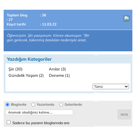
Toplam blog
: 36
: 27
Kayıt tarihi
: 11.03.22
Öğrenciyim. Şiir yazıyorum. Kimse okumuyor. "Bir
gün gelecek, tükenmiş baskıları nedeniyle arad..
Yazdığım Kategoriler
Şiir (30)
Anılar (3)
Gündelik Yaşam (2)
Deneme (1)
Bloglarda
Yazarlarda
Galerilerde
Sadece bu yazarın bloglarında ara