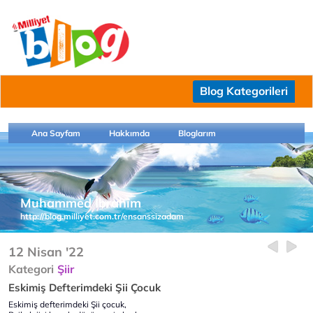
Blog Kategorileri
Ana Sayfam
Hakkımda
Bloglarım
Muhammed İbrahim
http://blog.milliyet.com.tr/ensanssizadam
12 Nisan '22
Kategori
Şiir
Eskimiş Defterimdeki Şii Çocuk
Eskimiş defterimdeki Şii çocuk,