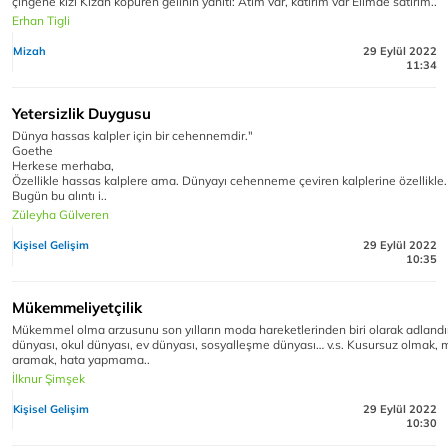
çingene kızı Kızan köpüren gelinin yanıtı: Atım var, katırım var Elimde satırım..
Erhan Tigli
Mizah
29 Eylül 2022
11:34
Yetersizlik Duygusu
Dünya hassas kalpler için bir cehennemdir."
Goethe
Herkese merhaba,
Özellikle hassas kalplere ama. Dünyayı cehenneme çeviren kalplerine özellikle.
Bugün bu alıntı i..
Züleyha Gülveren
Kişisel Gelişim
29 Eylül 2022
10:35
Mükemmeliyetçilik
Mükemmel olma arzusunu son yılların moda hareketlerinden biri olarak adlandırab
dünyası, okul dünyası, ev dünyası, sosyalleşme dünyası… v.s. Kusursuz olmak
aramak, hata yapmama..
İlknur Şimşek
Kişisel Gelişim
29 Eylül 2022
10:30