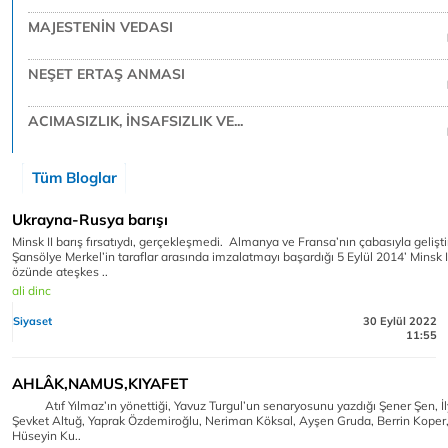
MAJESTENİN VEDASI
NEŞET ERTAŞ ANMASI
ACIMASIZLIK, İNSAFSIZLIK VE...
Tüm Bloglar
Ukrayna-Rusya barışı
Minsk II barış fırsatıydı, gerçekleşmedi. Almanya ve Fransa’nın çabasıyla geliştir
Şansölye Merkel’in taraflar arasında imzalatmayı başardığı 5 Eylül 2014’ Minsk 
özünde ateşkes ..
ali dinc
Siyaset
30 Eylül 2022
11:55
AHLÂK,NAMUS,KIYAFET
Atıf Yılmaz’ın yönettiği, Yavuz Turgul’un senaryosunu yazdığı Şener Şen, İ
Şevket Altuğ, Yaprak Özdemiroğlu, Neriman Köksal, Ayşen Gruda, Berrin Koper,
Hüseyin Ku..