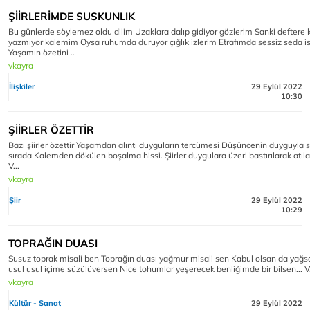
ŞİİRLERİMDE SUSKUNLIK
Bu günlerde söylemez oldu dilim Uzaklara dalıp gidiyor gözlerim Sanki deftere
yazmıyor kalemim Oysa ruhumda duruyor çığlık izlerim Etrafımda sessiz seda i
Yaşamın özetini ..
vkayra
İlişkiler
29 Eylül 2022
10:30
ŞİİRLER ÖZETTİR
Bazı şiirler özettir Yaşamdan alıntı duyguların tercümesi Düşüncenin duyguyla s
sırada Kalemden dökülen boşalma hissi. Şiirler duygulara üzeri bastırılarak atıl
V...
vkayra
Şiir
29 Eylül 2022
10:29
TOPRAĞIN DUASI
Susuz toprak misali ben Toprağın duası yağmur misali sen Kabul olsan da yağs
usul usul içime süzülüversen Nice tohumlar yeşerecek benliğimde bir bilsen... V
vkayra
Kültür - Sanat
29 Eylül 2022