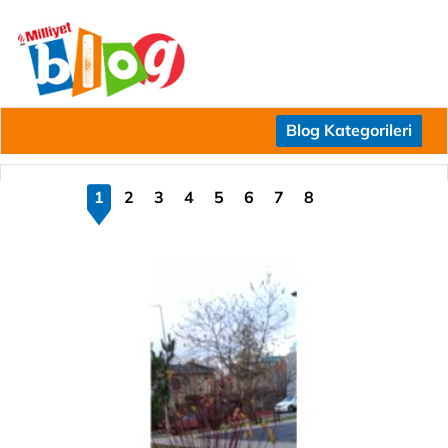
Blog Kategorileri
1
2
3
4
5
6
7
8