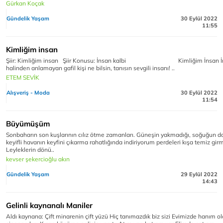
Gürkan Koçak
Gündelik Yaşam
30 Eylül 2022
11:55
Kimliğim insan
Şiir: Kimliğim insan Şiir Konusu: İnsan kalbi Kimliğim İnsan İ
halinden anlamayan gafil kişi ne bilsin, tanısın sevgili insanı! ..
ETEM SEVİK
Alışveriş - Moda
30 Eylül 2022
11:54
Büyümüşüm
Sonbaharın son kuşlarının cılız ötme zamanları. Güneşin yakmadığı, soğuğun 
keyifli havanın keyfini çıkarma rahatlığında indiriyorum perdeleri kışa temiz gir
Leyleklerin dönü..
kevser şekercioğlu akın
Gündelik Yaşam
29 Eylül 2022
14:43
Gelinli kaynanalı Maniler
Aldı kaynana: Çift minarenin çift yüzü Hiç tanımazdık biz sizi Evimizde hanım o