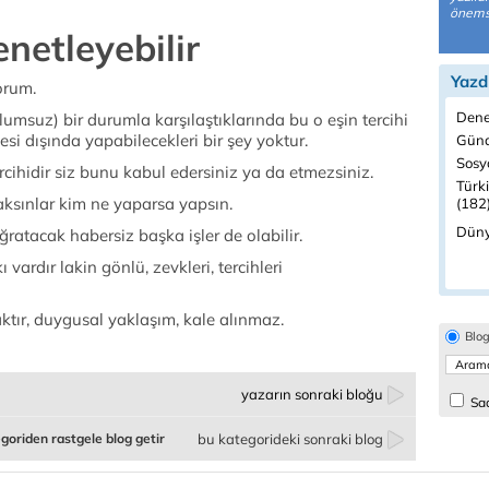
önemsi
enetleyebilir
Yazd
orum.
Dene
umsuz) bir durumla karşılaştıklarında bu o eşin tercihi
esi dışında yapabilecekleri bir şey yoktur.
Günd
Sosyo
ercihidir siz bunu kabul edersiniz ya da etmezsiniz.
Türk
aksınlar kim ne yaparsa yapsın.
(182
Düny
ratacak habersiz başka işler de olabilir.
vardır lakin gönlü, zevkleri, tercihleri
ktır, duygusal yaklaşım, kale alınmaz.
Blo
yazarın sonraki bloğu
Sad
goriden rastgele blog getir
bu kategorideki sonraki blog