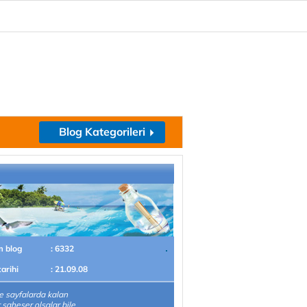
Blog Kategorileri
m blog
: 6332
tarihi
: 21.09.08
 sayfalarda kalan
r şaheser olsalar bile