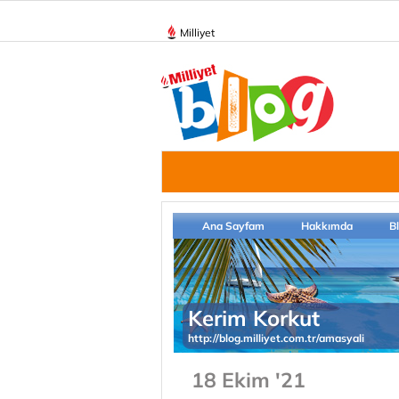
Milliyet
Ana Sayfam
Hakkımda
B
Kerim Korkut
http://blog.milliyet.com.tr/amasyali
18 Ekim '21