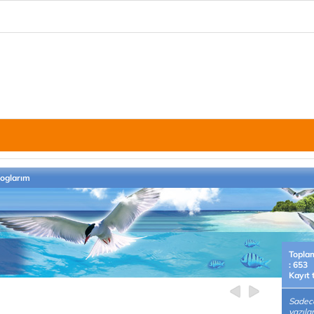
loglarım
Topla
: 653
Kayıt 
Sadece
yazıla