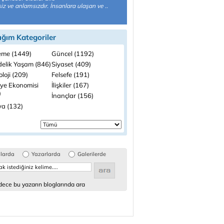
z ve anlamsızdır. İnsanlara ulaşan ve ..
ığım Kategoriler
me (1449)
Güncel (1192)
elik Yaşam (846)
Siyaset (409)
loji (209)
Felsefe (191)
iye Ekonomisi
İlişkiler (167)
)
İnançlar (156)
a (132)
glarda
Yazarlarda
Galerilerde
ece bu yazarın bloglarında ara