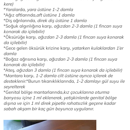
kere)
*Yaralarda,
yara üstüne 1-2 damla
*Ağız aftlarında,
aft üstüne 1 damla
*Diş ağrılarında,
direk diş üstüne 1 damla
*Soğuk algınlığına karşı,
ağızdan 2-3 damla (1 fincan suya
konarak da içilebilir)
*Öksürüğe karşı,
ağızdan 2-3 damla (1 fincan suya konarak
da içilebilir)
*Gece gelen öksürük krizine karşı,
yatarken kulaklardan 1’er
damla
*Boğaz ağrısına karşı,
ağızdan 2-3 damla (1 fincan suya
konarak da içilebilir)
*Ateş,
ağızdan 3 damla (1 fincan suya konarak da içilebilir)
*Mantara karşı,
1-2 damla cilt üstüne ayrıca içilerek de
desteklenir.
*Burun tıkanıklıklarında,
1-2 damlayı gül suyu ile
seyrelterek
*Genital bölge mantarlarında,
kız çocuklarına oturma
banyosu içine 1 ml eklenerek, yetişkinlerde genital bölge
dışına ve için 1 ml direk pipetle rahatsızlık geçene kadar
sabah akşam bir kaç gün boyunca uygulanır.