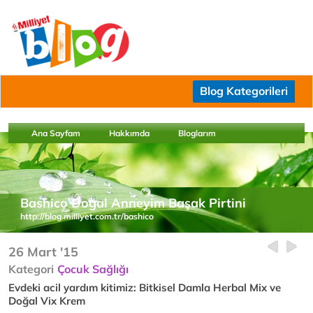
Blog Kategorileri
Ana Sayfam
Hakkımda
Bloglarım
Bashico Doğal Anneyim Başak Pirtini
http://blog.milliyet.com.tr/bashico
26 Mart '15
Kategori
Çocuk Sağlığı
Evdeki acil yardım kitimiz: Bitkisel Damla Herbal Mix ve
Doğal Vix Krem