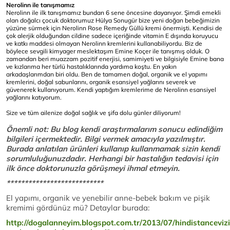
Nerolinn ile tanışmamız
Nerolinn ile ilk tanışmamız bundan 6 sene öncesine dayanıyor. Şimdi emekli
olan doğalcı çocuk doktorumuz Hülya Sonugür bize yeni doğan bebeğimizin
yüzüne sürmek için Nerolinn Rose Remedy Güllü kremi önermişti. Kendisi de
çok alerjik olduğundan cildine sadece içeriğinde vitamin E dışında koruyucu
ve katkı maddesi olmayan Nerolinn kremlerini kullanabiliyordu. Biz de
böylece sevgili kimyager meslektaşım Emine Koçer ile tanışmış olduk. O
zamandan beri muazzam pozitif enerjisi, samimiyeti ve bilgisiyle Emine bana
ve kızlarıma her türlü hastalıklarında yardıma koştu. En yakın
arkadaşlarımdan biri oldu. Ben de tamamen doğal, organik ve el yapımı
kremlerini, doğal sabunlarını, organik esansiyel yağlarını severek ve
güvenerek kullanıyorum. Kendi yaptığım kremlerime de Nerolinn esansiyel
yağlarını katıyorum.
Size ve tüm ailenize doğal sağlık ve şifa dolu günler diliyorum!
Önemli not: Bu blog kendi araştırmalarım sonucu edindiğim
bilgileri içermektedir. Bilgi vermek amacıyla yazılmıştır.
Burada anlatılan ürünleri kullanıp kullanmamak sizin kendi
sorumluluğunuzdadır. Herhangi bir hastalığın tedavisi için
ilk önce doktorunuzla görüşmeyi ihmal etmeyin.
***************************
El yapımı, organik ve yenebilir anne-bebek bakım ve pişik
kremimi gördünüz mü? Detaylar burada:
http://dogalanneyim.blogspot.com.tr/2013/07/hindistancevizi