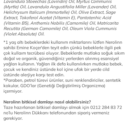
Lavandula Stoeechas (Lavindin) Oil, Myrtus Communis
(Myrtle) Oil, Lavandula Angustifolia Miller (Lavander) Oil,
Helichrysum Italicum (Immortelle) Oil, Olive Extract, Sage
Extract, Tokoferol Acetat (Vitamin E), Pantotenhic Acid
(Vitamin B5), Anthemis Nobilis (Camomile) Oil, Matricarita
Recutita (German Camomile) Oil, Oleum Viola Cummunis
(Violet Absolute) Oil.
*1 yaş altı bebeklerdeki kullanım miktarlarını lütfen Nerolinn
sahibi Emine Koçer'den teyit edin çünkü bebeklerle ilgili pek
çok kullaım tecrübesi oluyor. Bebeklerde mutlaka soğuk sıkım
doğal ve organik, güvendiğiniz yerlerden alınmış esansiyel
yağları kullanın. Yağları ilk defa kullanılırken mutlaka bebek,
çocuk ve kendiniz üstünde kol içine ufak bir yerde cild
üstünde alerjiye karşı test edin.
*Paraben, petrol türevi ürünler, suni renklendiriciler, sentetik
kokular, GDO’lar (Genetiği Değiştirilmiş Organizma)
içermiyor.
Nerolinn bitkisel damlayı nasıl alabilirsiniz?
Taze hazırlanan bitkisel damlayı almak için 0212 284 83 72
no’lu Nerolinn Dükkanı telefonundan sipariş vermeniz
gerekiyor.