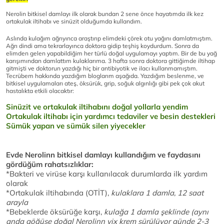
Nerolin bitkisel damlayı ilk olarak bundan 2 sene önce hayatımda ilk kez
ortakulak iltihabı ve sinüzit olduğumda kullandım.
Aslında kulağım ağrıyınca araştırıp elimdeki çörek otu yağını damlatmıştım.
Ağrı dindi ama tekrarlayınca doktora gidip teşhiş koydurdum. Sonra da
elimden gelen yapabildiğim her türlü doğal uygulamayı yaptım. Bir de bu yağ
karışımından damlattım kulaklarıma. 3 hafta sonra doktora gittiğimde iltihap
gitmişti ve doktorun yazdığı hiç bir antibiyotik ve ilacı kullanmamıştım.
Tecrübem hakkında yazdığım bloglarım aşağıda. Yazdığım beslenme, ve
bitkisel uygulamaları ateş, öksürük, grip, soğuk algınlığı gibi pek çok akut
hastalıkta etkili olacaktır:
Sinüzit ve ortakulak iltihabını doğal yollarla yendim
Ortakulak iltihabı için yardımcı tedaviler ve besin destekleri
Sümük yapan ve sümük silen yiyecekler
Evde Nerolinn bitkisel damlayı kullandığım ve faydasını
gördüğüm rahatsızlıklar:
*Bakteri ve virüse karşı kullanılacak durumlarda ilk yardım
olarak
*Ortakulak iltihabında (OTİT),
kulaklara 1 damla, 12 saat
arayla
*Bebeklerde öksürüğe karşı,
kulağa 1 damla şeklinde (aynı
anda göğüse doğal Nerolinn vix krem sürülüyor günde 2-3