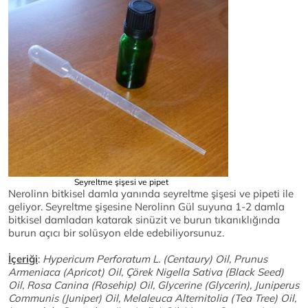
Seyreltme şişesi ve pipet
Nerolinn bitkisel damla yanında seyreltme şişesi ve pipeti ile
geliyor. Seyreltme şişesine Nerolinn Gül suyuna 1-2 damla
bitkisel damladan katarak sinüzit ve burun tıkanıklığında
burun açıcı bir solüsyon elde edebiliyorsunuz.
İçeriği
:
Hypericum Perforatum L. (Centaury) Oil, Prunus
Armeniaca (Apricot) Oil, Çörek Nigella Sativa (Black Seed)
Oil, Rosa Canina (Rosehip) Oil, Glycerine (Glycerin), Juniperus
Communis (Juniper) Oil, Melaleuca Alternitolia (Tea Tree) Oil,