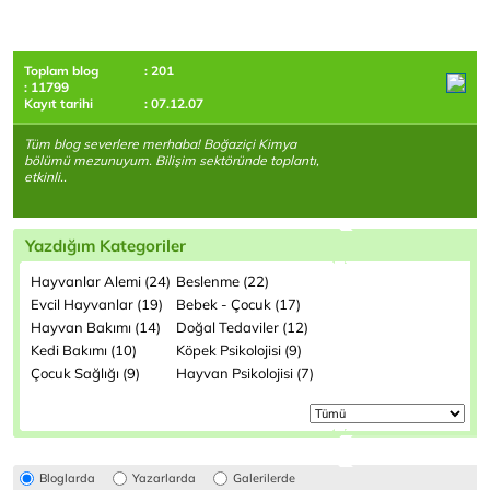
Toplam blog
: 201
: 11799
Kayıt tarihi
: 07.12.07
Tüm blog severlere merhaba! Boğaziçi Kimya
bölümü mezunuyum. Bilişim sektöründe toplantı,
etkinli..
Yazdığım Kategoriler
Hayvanlar Alemi (24)
Beslenme (22)
Evcil Hayvanlar (19)
Bebek - Çocuk (17)
Hayvan Bakımı (14)
Doğal Tedaviler (12)
Kedi Bakımı (10)
Köpek Psikolojisi (9)
Çocuk Sağlığı (9)
Hayvan Psikolojisi (7)
Bloglarda
Yazarlarda
Galerilerde