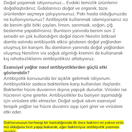
Doğal yaşamak istiyorsunuz.... Evdeki temizlik ürünlerini
doğallaştırdınız. Gıdalarınızı doğal ve organik, taze
ürünlerden seçmeye çalışıyorsunuz. Peki hasta olduğunuzda
ne kullanıyorsunuz? Antibiyotik kullanmak istemiyorsanız siz
de benim gibi bitki çayları, limon, sarımsak, soğan, çiğ
beslenme yapabilirsiniz. Bunların yanında benim son 2
senedir en çok kullandığım doğal ilacım Nerolin bitkisel
damla aslında antibiyotik etkisi gösteren doğal yağlardan
oluşmuş bir karışım. Bu damlanın yanında doğal yağlardan
oluşmuş Nerolinn vix soğuk algınlığı kremini de kullanarak
kış rahatsızlıklarını antibiyotiksiz atlatıyoruz.
Esansiyel yağlar nasıl antibiyotiklerden güçlü etki
gösterebilir?
Antibiyotik konusunda bir açıklık getirmek istiyorum.
Antibiyotikler sadece bakterilere karşı kullanılan ilaçlardır.
Bakteriler hücre duvarının dışına yapışık dururlar. Virüsler ise
hücrenin içine girerler. Antibiyotikler bu bariyeri aşamadığı
için virüslere etki etmezler. Doğal soğuk sıkım esansiyel
terapik yağlar ise hücre duvarını aşıp içeri girer ve virüslere
etki eder.
Doktorunuzun herhangi bir hastalığınızda ilk önce bakteri mi yoksa virüs
mü olduğunu test yapıp bakarak, eğer bakteriyse antibiyotik yazması
gerekir.