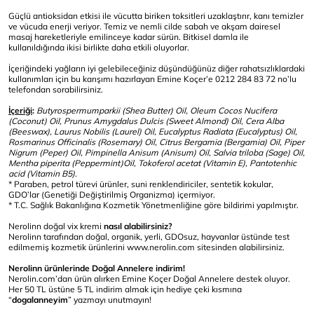
Güçlü antioksidan etkisi ile vücutta biriken toksitleri uzaklaştırır, kanı temizler
ve vücuda enerji veriyor. Temiz ve nemli cilde sabah ve akşam dairesel
masaj hareketleriyle emilinceye kadar sürün. Bitkisel damla ile
kullanıldığında ikisi birlikte daha etkili oluyorlar.
İçeriğindeki yağların iyi gelebileceğiniz düşündüğünüz diğer rahatsızlıklardaki
kullanımları için bu karışımı hazırlayan Emine Koçer’e 0212 284 83 72 no’lu
telefondan sorabilirsiniz.
İçeriği
:
Butyrospermumparkii (Shea Butter) Oil, Oleum Cocos Nucifera
(Coconut) Oil, Prunus Amygdalus Dulcis (Sweet Almond) Oil, Cera Alba
(Beeswax), Laurus Nobilis (Laurel) Oil, Eucalyptus Radiata (Eucalyptus) Oil,
Rosmarinus Officinalis (Rosemary) Oil, Citrus Bergamia (Bergamia) Oil, Piper
Nigrum (Peper) Oil, Pimpinella Anisum (Anisum) Oil, Salvia triloba (Sage) Oil,
Mentha piperita (Peppermint)Oil, Tokoferol acetat (Vitamin E), Pantotenhic
acid (Vitamin B5).
* Paraben, petrol türevi ürünler, suni renklendiriciler, sentetik kokular,
GDO’lar (Genetiği Değiştirilmiş Organizma) içermiyor.
* T.C. Sağlık Bakanlığına Kozmetik Yönetmenliğine göre bildirimi yapılmıştır.
Nerolinn doğal vix kremi
nasıl alabilirsiniz?
Nerolinn tarafından doğal, organik, yerli, GDOsuz, hayvanlar üstünde test
edilmemiş kozmetik ürünlerini
www.nerolin.com
sitesinden alabilirsiniz.
Nerolinn ürünlerinde Doğal Annelere indirim!
Nerolin.com
’dan ürün alırken Emine Koçer Doğal Annelere destek oluyor.
Her 50 TL üstüne 5 TL indirim almak için hediye çeki kısmına
“
dogalanneyim
” yazmayı unutmayın!