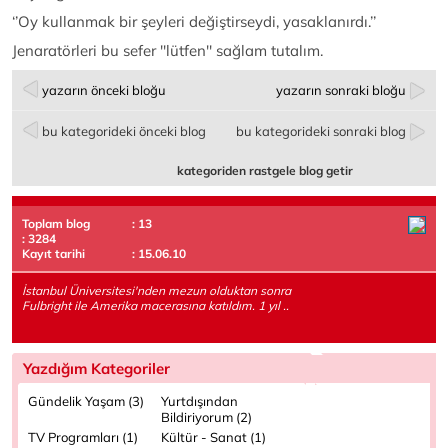
‘’Oy kullanmak bir şeyleri değiştirseydi, yasaklanırdı.’’
Jenaratörleri bu sefer ''lütfen'' sağlam tutalım.
yazarın önceki bloğu
yazarın sonraki bloğu
bu kategorideki önceki blog
bu kategorideki sonraki blog
kategoriden rastgele blog getir
Toplam blog
: 13
: 3284
Kayıt tarihi
: 15.06.10
İstanbul Üniversitesi'nden mezun olduktan sonra
Fulbright ile Amerika macerasına katıldım. 1 yıl ..
Yazdığım Kategoriler
Gündelik Yaşam (3)
Yurtdışından
Bildiriyorum (2)
TV Programları (1)
Kültür - Sanat (1)