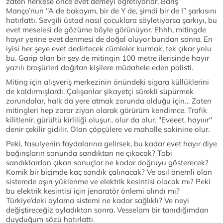
zaten herkese önce evet demeyi öğretiyorlar. Barış
Manço’nun ‘’A de bakayım, bir de Y de, şimdi bir de I’’ şarkısını
hatırlattı. Sevgili üstad nasıl çocuklara söyletiyorsa şarkıyı, bu
evet meselesi de gözüme böyle görünüyor. Ehhh, mitingde
hayır yerine evet denmesi de doğal oluyor bundan sonra. En
iyisi her şeye evet dedirtecek cümleler kurmak, tek çıkar yolu
bu. Garip olan bir şey de mitingin 100 metre ilerisinde hayır
yazılı broşürleri dağıtan kişilere müdahele eden polisti.
Miting için alışveriş merkezinin önündeki sigara küllüklerini
de kaldırmışlardı. Çalışanlar şikayetçi sürekli süpürmek
zorundalar, halk da yere atmak zorunda olduğu için… Zaten
mitingleri hep zarar ziyan olarak görürüm kendimce. Trafik
kilitlenir, gürültü kirliliği oluşur.. olur da olur. ''Eveeet, hayııır''
denir çekilir gidilir. Olan çöpçülere ve mahalle sakinine olur.
Peki, fasulyenin faydalarına gelirsek, bu kadar evet hayır diye
bağırışların sonunda sandıktan ne çıkacak? Tabi
sandıklardan çıkan sonuçlar ne kadar doğruyu gösterecek?
Komik bir biçimde kaç sandık çalınacak? Ve asıl önemli olan
sistemde aşırı yüklenme ve elektrik kesintisi olacak mı? Peki
bu elektrik kesintisi için jenaratör önlemi alındı mı?
Türkiye’deki oylama sistemi ne kadar sağlıklı? Ve neyi
değiştireceğiz oyladıktan sonra. Vesselam bir tanıdığımdan
duyduğum sözü hatırlattı.