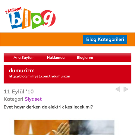
Blog Kategorileri
Ana Sayfam
Hakkımda
Bloglarım
dumurizm
http://blog.milliyet.com.tr/dumurizm
11 Eylül '10
Kategori
Siyaset
Evet hayır derken de elektrik kesilecek mi?