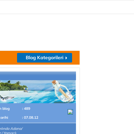
Blog Kategorileri
m blog
: 489
tarihi
: 07.08.12
ılında Adana/
r / Yamaçlı