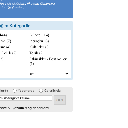
esinde doğdum. İlkokulu Çukurova
etim Okulunda ..
ığım Kategoriler
(444)
Güncel (14)
me (7)
İnançlar (6)
rım (4)
Kültürler (3)
 Evlilik (2)
Tarih (2)
(2)
Etkinlikler / Festivaller
(1)
glarda
Yazarlarda
Galerilerde
ece bu yazarın bloglarında ara