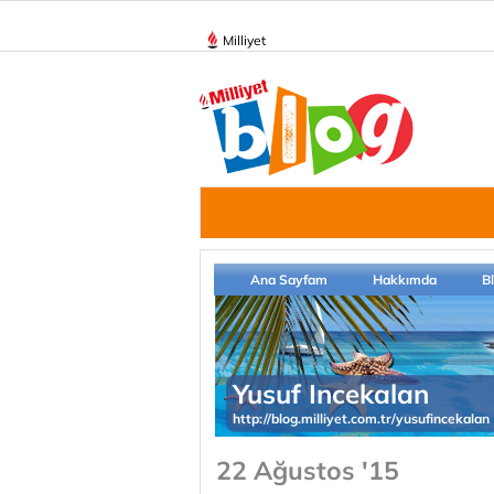
Milliyet
Ana Sayfam
Hakkımda
B
Yusuf Incekalan
http://blog.milliyet.com.tr/yusufincekalan
22 Ağustos '15