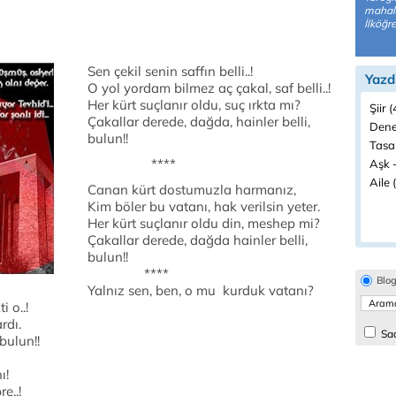
mahall
İlköğr
Sen çekil senin saffın belli..!
Yazd
O yol yordam bilmez aç çakal, saf belli..!
Her kürt suçlanır oldu, suç ırkta mı?
Şiir 
Çakallar derede, dağda, hainler belli,
Dene
bulun!!
Tasa
****
Aşk -
Aile 
Canan kürt dostumuzla harmanız,
Kim böler bu vatanı, hak verilsin yeter.
Her kürt suçlanır oldu din, meshep mi?
Çakallar derede, dağda hainler belli,
bulun!!
****
Blo
Yalnız sen, ben, o mu kurduk vatanı?
 o..!
ardı.
Sad
bulun!!
ı!
e..!