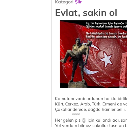
Kategori
Şiir
Evlat, sakin ol
Komutanı vardı ordunun halkla birlikti
Kürt, Çerkez, Arab, Türk, Ermeni de v
Çakallar derede, dağda hainler belli, 
****
Her gelen pisliği için kullandı adı, san
Yol yordam bilmez çakallar taşeron br