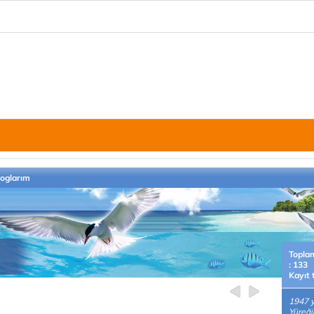
loglarım
Topla
: 133
Kayıt 
1947 y
Yüreği