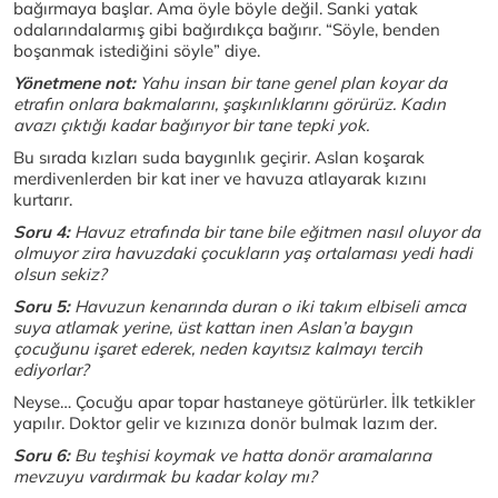
bağırmaya başlar. Ama öyle böyle değil. Sanki yatak
odalarındalarmış gibi bağırdıkça bağırır. “Söyle, benden
boşanmak istediğini söyle” diye.
Yönetmene not:
Yahu insan bir tane genel plan koyar da
etrafın onlara bakmalarını, şaşkınlıklarını görürüz. Kadın
avazı çıktığı kadar bağırıyor bir tane tepki yok.
Bu sırada kızları suda baygınlık geçirir. Aslan koşarak
merdivenlerden bir kat iner ve havuza atlayarak kızını
kurtarır.
Soru 4:
Havuz etrafında bir tane bile eğitmen nasıl oluyor da
olmuyor zira havuzdaki çocukların yaş ortalaması yedi hadi
olsun sekiz?
Soru 5:
Havuzun kenarında duran o iki takım elbiseli amca
suya atlamak yerine, üst kattan inen Aslan’a baygın
çocuğunu işaret ederek, neden kayıtsız kalmayı tercih
ediyorlar?
Neyse… Çocuğu apar topar hastaneye götürürler. İlk tetkikler
yapılır. Doktor gelir ve kızınıza donör bulmak lazım der.
Soru 6:
Bu teşhisi koymak ve hatta donör aramalarına
mevzuyu vardırmak bu kadar kolay mı?