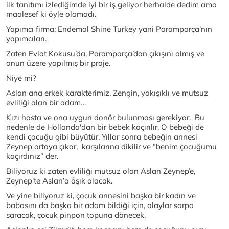
ilk tanıtımı izlediğimde iyi bir iş geliyor herhalde dedim ama
maalesef ki öyle olamadı.
Yapımcı firma; Endemol Shine Turkey yani Paramparça’nın
yapımcıları.
Zaten Evlat Kokusu’da, Paramparça’dan çıkışını almış ve
onun üzere yapılmış bir proje.
Niye mi?
Aslan ana erkek karakterimiz. Zengin, yakışıklı ve mutsuz
evliliği olan bir adam…
Kızı hasta ve ona uygun donör bulunması gerekiyor. Bu
nedenle de Hollanda'dan bir bebek kaçırılır. O bebeği de
kendi çocuğu gibi büyütür. Yıllar sonra bebeğin annesi
Zeynep ortaya çıkar, karşılarına dikilir ve “benim çocuğumu
kaçırdınız” der.
Biliyoruz ki zaten evliliği mutsuz olan Aslan Zeynep’e,
Zeynep'te Aslan’a âşık olacak.
Ve yine biliyoruz ki, çocuk annesini başka bir kadın ve
babasını da başka bir adam bildiği için, olaylar sarpa
saracak, çocuk pinpon topuna dönecek.