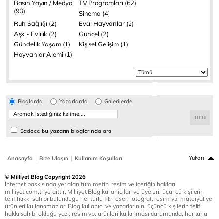
Basın Yayın / Medya
TV Programları (62)
(93)
Sinema (4)
Ruh Sağlığı (2)
Evcil Hayvanlar (2)
Aşk - Evlilik (2)
Güncel (2)
Gündelik Yaşam (1)
Kişisel Gelişim (1)
Hayvanlar Alemi (1)
Bloglarda
Yazarlarda
Galerilerde
Sadece bu yazarın bloglarında ara
|
|
Yukarı
Anasayfa
Bize Ulaşın
Kullanım Koşulları
© Milliyet Blog Copyright 2026
İnternet baskısında yer alan tüm metin, resim ve içeriğin hakları
milliyet.com.tr'ye aittir. Milliyet Blog kullanıcıları ve üyeleri, üçüncü kişilerin
telif hakkı sahibi bulunduğu her türlü fikri eser, fotoğraf, resim vb. materyal ve
ürünleri kullanamazlar. Blog kullanıcı ve yazarlarının, üçüncü kişilerin telif
hakkı sahibi olduğu yazı, resim vb. ürünleri kullanması durumunda, her türlü