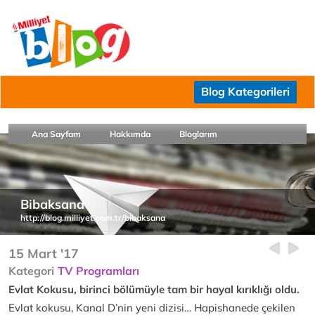
Blog Kategorileri
Ana Sayfam
Hakkımda
Bloglarım
Bibaksana
http://blog.milliyet.com.tr/bibaksana
15 Mart '17
Kategori
TV Programları
Evlat Kokusu, birinci bölümüyle tam bir hayal kırıklığı oldu.
Evlat kokusu, Kanal D’nin yeni dizisi… Hapishanede çekilen