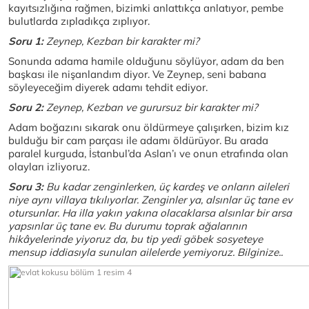
kayıtsızlığına rağmen, bizimki anlattıkça anlatıyor, pembe
bulutlarda zıpladıkça zıplıyor.
Soru 1:
Zeynep, Kezban bir karakter mi?
Sonunda adama hamile olduğunu söylüyor, adam da ben
başkası ile nişanlandım diyor. Ve Zeynep, seni babana
söyleyeceğim diyerek adamı tehdit ediyor.
Soru 2:
Zeynep, Kezban ve gurursuz bir karakter mi?
Adam boğazını sıkarak onu öldürmeye çalışırken, bizim kız
bulduğu bir cam parçası ile adamı öldürüyor. Bu arada
paralel kurguda, İstanbul’da Aslan’ı ve onun etrafında olan
olayları izliyoruz.
Soru 3:
Bu kadar zenginlerken, üç kardeş ve onların aileleri
niye aynı villaya tıkılıyorlar. Zenginler ya, alsınlar üç tane ev
otursunlar. Ha illa yakın yakına olacaklarsa alsınlar bir arsa
yapsınlar üç tane ev. Bu durumu toprak ağalarının
hikâyelerinde yiyoruz da, bu tip yedi göbek sosyeteye
mensup iddiasıyla sunulan ailelerde yemiyoruz. Bilginize..