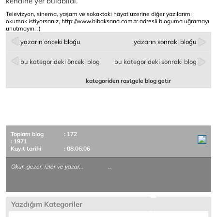
kendine yer bulabildi.
Televizyon, sinema, yaşam ve sokaktaki hayat üzerine diğer yazılarımı
okumak istiyorsanız,
http://www.bibaksana.com.tr
adresli bloguma uğramayı
unutmayın. :)
yazarın önceki bloğu
yazarın sonraki bloğu
bu kategorideki önceki blog
bu kategorideki sonraki blog
kategoriden rastgele blog getir
Toplam blog
: 172
: 1971
Kayıt tarihi
: 08.06.06
Okur, gezer, izler ve yazar... ..
Yazdığım Kategoriler