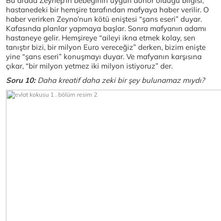
Bu arada Zeynep’in bebeğinin uygun donör olduğu bilgisi,
hastanedeki bir hemşire tarafından mafyaya haber verilir. O
haber verirken Zeyno’nun kötü eniştesi “şans eseri” duyar.
Kafasında planlar yapmaya başlar. Sonra mafyanın adamı
hastaneye gelir. Hemşireye “aileyi ikna etmek kolay, sen
tanıştır bizi, bir milyon Euro vereceğiz” derken, bizim enişte
yine “şans eseri” konuşmayı duyar. Ve mafyanın karşısına
çıkar, “bir milyon yetmez iki milyon istiyoruz” der.
Soru 10:
Daha kreatif daha zeki bir şey bulunamaz mıydı?