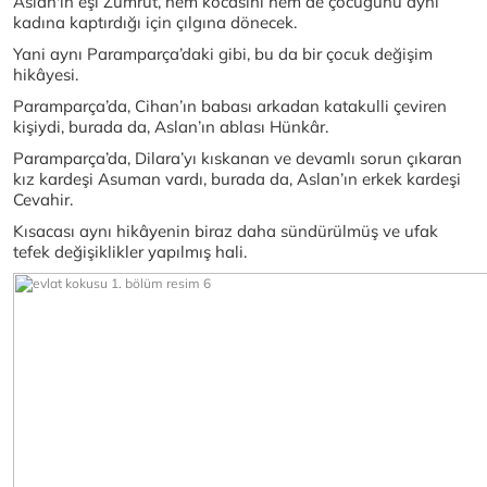
Aslan'ın eşi Zümrüt, hem kocasını hem de çocuğunu aynı
kadına kaptırdığı için çılgına dönecek.
Yani aynı Paramparça’daki gibi, bu da bir çocuk değişim
hikâyesi.
Paramparça’da, Cihan’ın babası arkadan katakulli çeviren
kişiydi, burada da, Aslan’ın ablası Hünkâr.
Paramparça’da, Dilara’yı kıskanan ve devamlı sorun çıkaran
kız kardeşi Asuman vardı, burada da, Aslan’ın erkek kardeşi
Cevahir.
Kısacası aynı hikâyenin biraz daha sündürülmüş ve ufak
tefek değişiklikler yapılmış hali.