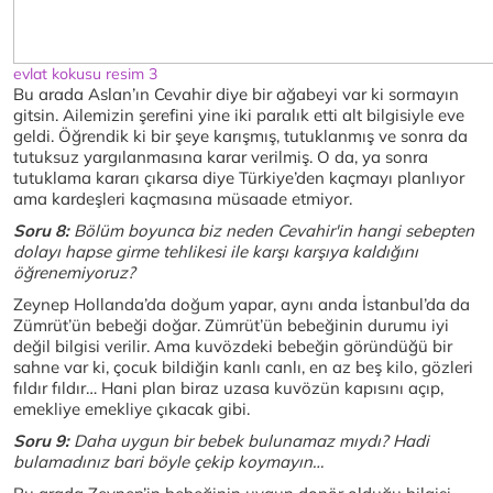
evlat kokusu resim 3
Bu arada Aslan’ın Cevahir diye bir ağabeyi var ki sormayın
gitsin. Ailemizin şerefini yine iki paralık etti alt bilgisiyle eve
geldi. Öğrendik ki bir şeye karışmış, tutuklanmış ve sonra da
tutuksuz yargılanmasına karar verilmiş. O da, ya sonra
tutuklama kararı çıkarsa diye Türkiye’den kaçmayı planlıyor
ama kardeşleri kaçmasına müsaade etmiyor.
Soru 8:
Bölüm boyunca biz neden Cevahir'in hangi sebepten
dolayı hapse girme tehlikesi ile karşı karşıya kaldığını
öğrenemiyoruz?
Zeynep Hollanda’da doğum yapar, aynı anda İstanbul’da da
Zümrüt’ün bebeği doğar. Zümrüt’ün bebeğinin durumu iyi
değil bilgisi verilir. Ama kuvözdeki bebeğin göründüğü bir
sahne var ki, çocuk bildiğin kanlı canlı, en az beş kilo, gözleri
fıldır fıldır… Hani plan biraz uzasa kuvözün kapısını açıp,
emekliye emekliye çıkacak gibi.
Soru 9:
Daha uygun bir bebek bulunamaz mıydı? Hadi
bulamadınız bari böyle çekip koymayın…