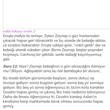
evlat kokusu resim 2
Enişte mafya ile anlaşır. Zaten Zeynep o gün hastaneden
çıkacak hapse geri dönecektir ve bu sürede de bebeğe ablası
ve eniştesi bakacaktır. Enişte odaya girer, “vakit geldi” der ve
bebeği alarak odadan çıkar. Bizim Zeynep, başlar peşinden
koşmaya. Canhıraş bir şekilde, sanki bebeği kaçırılıyormuş
gibi.
Soru 11:
Niye? Zeynep bebeğinin o gün alınacağını bilmiyor
mu? Biliyor. Ağlayabilir ama bu hal bambaşka bir durum…
Bu arada bölüm günümüzde başlıyor, sonra dokuz ay
önceye gidiyor, sonra bugüne geliyor, sonra beş yıl sonraya
gidiyor. Biz beş yıl sonra öğreniyoruz ki, bizim kötü karakter
Cevahir hapse girmiş ve çıkmış. Biz hala nedenini bilmiyoruz.
Daha da fenası öğreniyoruz ki; Cevahir kardeşi Aslan’ın
kendisine karşı mahkemede tanık olması sonucunda hapse
girmiş.