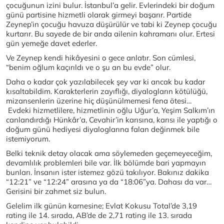
çocuğunun izini bulur. İstanbul’a gelir. Evlerindeki bir doğum
günü partisine hizmetli olarak girmeyi başarır. Partide
Zeynep’in çocuğu havuza düşürülür ve tabi ki Zeynep çocuğu
kurtarır. Bu sayede de bir anda ailenin kahramanı olur. Ertesi
gün yemeğe davet ederler.
Ve Zeynep kendi hikâyesini o gece anlatır. Son cümlesi,
“benim oğlum kaçırıldı ve o şu an bu evde” olur.
Daha o kadar çok yazılabilecek şey var ki ancak bu kadar
kısaltabildim. Karakterlerin zayıflığı, diyalogların kötülüğü,
mizansenlerin üzerine hiç düşünülmemesi fena ötesi…
Evdeki hizmetlilere, hizmetlinin oğlu Uğur’a, Yeşim Salkım’ın
canlandırdığı Hünkâr’a, Cevahir’in karısına, karısı ile yaptığı o
doğum günü hediyesi diyaloglarına falan değinmek bile
istemiyorum.
Belki teknik detay olacak ama söylemeden geçemeyeceğim,
devamlılık problemleri bile var. İlk bölümde bari yapmayın
bunları. İnsanın ister istemez gözü takılıyor. Bakınız dakika
“12:21” ve “12:24” arasına ya da “18:06”ya. Dahası da var…
Gerisini bir zahmet siz bulun.
Gelelim ilk günün karnesine; Evlat Kokusu Total’de 3,19
rating ile 14. sırada, AB’de de 2,71 rating ile 13. sırada