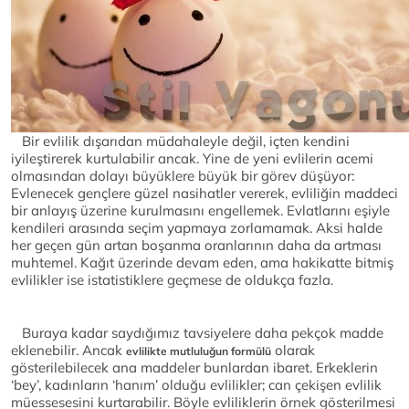
Bir evlilik dışarıdan müdahaleyle değil, içten kendini
iyileştirerek kurtulabilir ancak. Yine de yeni evlilerin acemi
olmasından dolayı büyüklere büyük bir görev düşüyor:
Evlenecek gençlere güzel nasihatler vererek, evliliğin maddeci
bir anlayış üzerine kurulmasını engellemek. Evlatlarını eşiyle
kendileri arasında seçim yapmaya zorlamamak. Aksi halde
her geçen gün artan boşanma oranlarının daha da artması
muhtemel. Kağıt üzerinde devam eden, ama hakikatte bitmiş
evlilikler ise istatistiklere geçmese de oldukça fazla.
Buraya kadar saydığımız tavsiyelere daha pekçok madde
eklenebilir. Ancak
olarak
evlilikte mutluluğun formülü
gösterilebilecek ana maddeler bunlardan ibaret. Erkeklerin
‘bey’, kadınların ‘hanım’ olduğu evlilikler; can çekişen evlilik
müessesesini kurtarabilir. Böyle evliliklerin örnek gösterilmesi