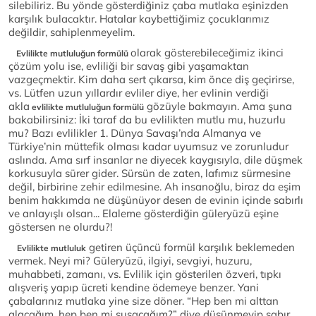
silebiliriz. Bu yönde gösterdiğiniz çaba mutlaka eşinizden
karşılık bulacaktır. Hatalar kaybettiğimiz çocuklarımız
değildir, sahiplenmeyelim.
olarak gösterebileceğimiz ikinci
Evlilikte mutluluğun formülü
çözüm yolu ise, evliliği bir savaş gibi yaşamaktan
vazgeçmektir. Kim daha sert çıkarsa, kim önce diş geçirirse,
vs. Lütfen uzun yıllardır evliler diye, her evlinin verdiği
akla
gözüyle bakmayın. Ama şuna
evlilikte mutluluğun formülü
bakabilirsiniz: İki taraf da bu evlilikten mutlu mu, huzurlu
mu? Bazı evlilikler 1. Dünya Savaşı’nda Almanya ve
Türkiye’nin müttefik olması kadar uyumsuz ve zorunludur
aslında. Ama sırf insanlar ne diyecek kaygısıyla, dile düşmek
korkusuyla sürer gider. Sürsün de zaten, lafımız sürmesine
değil, birbirine zehir edilmesine. Ah insanoğlu, biraz da eşim
benim hakkımda ne düşünüyor desen de evinin içinde sabırlı
ve anlayışlı olsan... Elaleme gösterdiğin güleryüzü eşine
göstersen ne olurdu?!
getiren üçüncü formül karşılık beklemeden
Evlilikte mutluluk
vermek. Neyi mi? Güleryüzü, ilgiyi, sevgiyi, huzuru,
muhabbeti, zamanı, vs. Evlilik için gösterilen özveri, tıpkı
alışveriş yapıp ücreti kendine ödemeye benzer. Yani
çabalarınız mutlaka yine size döner. “Hep ben mi alttan
alacağım, hep ben mi susacağım?” diye düşünmeyip sabır