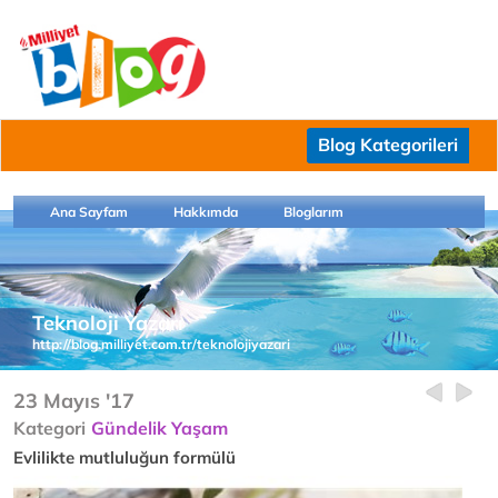
Blog Kategorileri
Ana Sayfam
Hakkımda
Bloglarım
Teknoloji Yazarı
http://blog.milliyet.com.tr/teknolojiyazari
23 Mayıs '17
Kategori
Gündelik Yaşam
Evlilikte mutluluğun formülü