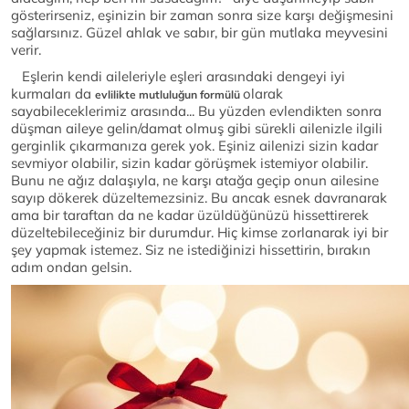
gösterirseniz, eşinizin bir zaman sonra size karşı değişmesini
sağlarsınız. Güzel ahlak ve sabır, bir gün mutlaka meyvesini
verir.
Eşlerin kendi aileleriyle eşleri arasındaki dengeyi iyi
kurmaları da
olarak
evlilikte mutluluğun formülü
sayabileceklerimiz arasında... Bu yüzden evlendikten sonra
düşman aileye gelin/damat olmuş gibi sürekli ailenizle ilgili
gerginlik çıkarmanıza gerek yok. Eşiniz ailenizi sizin kadar
sevmiyor olabilir, sizin kadar görüşmek istemiyor olabilir.
Bunu ne ağız dalaşıyla, ne karşı atağa geçip onun ailesine
sayıp dökerek düzeltemezsiniz. Bu ancak esnek davranarak
ama bir taraftan da ne kadar üzüldüğünüzü hissettirerek
düzeltebileceğiniz bir durumdur. Hiç kimse zorlanarak iyi bir
şey yapmak istemez. Siz ne istediğinizi hissettirin, bırakın
adım ondan gelsin.