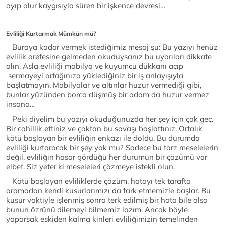
ayıp olur kaygısıyla süren bir işkence devresi…
Evliliği Kurtarmak Mümkün mü?
Buraya kadar vermek istediğimiz mesaj şu: Bu yazıyı henüz
evlilik arefesine gelmeden okuduysanız bu uyarıları dikkate
alın. Asla evliliği mobilya ve kuyumcu dükkanı açıp
sermayeyi ortağınıza yüklediğiniz bir iş anlayışıyla
başlatmayın. Mobilyalar ve altınlar huzur vermediği gibi,
bunlar yüzünden borca düşmüş bir adam da huzur vermez
insana…
Peki diyelim bu yazıyı okuduğunuzda her şey için çok geç.
Bir cahillik ettiniz ve çoktan bu savaşı başlattınız. Ortalık
kötü başlayan bir evliliğin enkazı ile doldu. Bu durumda
evliliği kurtaracak bir şey yok mu? Sadece bu tarz meselelerin
değil, evliliğin hasar gördüğü her durumun bir çözümü var
elbet. Siz yeter ki meseleleri çözmeye istekli olun.
Kötü başlayan evliliklerde çözüm, hatayı tek tarafta
aramadan kendi kusurlarımızı da fark etmemizle başlar. Bu
kusur vaktiyle işlenmiş sonra terk edilmiş bir hata bile olsa
bunun özrünü dilemeyi bilmemiz lazım. Ancak böyle
yaparsak eskiden kalma kinleri evliliğimizin temelinden