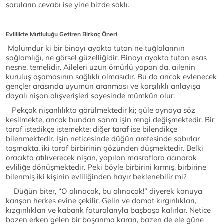
soruların cevabı ise yine bizde saklı.
Evlilikte Mutluluğu Getiren Birkaç Öneri
Malumdur ki bir binayı ayakta tutan ne tuğlalarının
sağlamlığı, ne görsel güzelliğidir. Binayı ayakta tutan esas
nesne, temelidir. Aileleri uzun ömürlü yapan da, ailenin
kuruluş aşamasının sağlıklı olmasıdır. Bu da ancak evlenecek
gençler arasında uyumun aranması ve karşılıklı anlayışa
dayalı nişan alışverişleri sayesinde mümkün olur.
Pekçok nişanlılıkta görülmektedir ki; güle oynaya söz
kesilmekte, ancak bundan sonra işin rengi değişmektedir. Bir
taraf istedikçe istemekte; diğer taraf ise bilendikçe
bilenmektedir. İşin neticesinde düğün arefesinde sabırlar
taşmakta, iki taraf birbirinin gözünden düşmektedir. Belki
oracıkta atılıverecek nişan, yapılan masraflara acınarak
evliliğe dönüşmektedir. Peki böyle birbirini kırmış, birbirine
bilenmiş iki kişinin evliliğinden hayır beklenebilir mi?
Düğün biter, “O alınacak, bu alınacak!” diyerek konuya
karışan herkes evine çekilir. Gelin ve damat kırgınlıkları,
kızgınlıkları ve kabarık faturalarıyla başbaşa kalırlar. Netice
bazen erken gelen bir boşanma kararı, bazen de ele güne