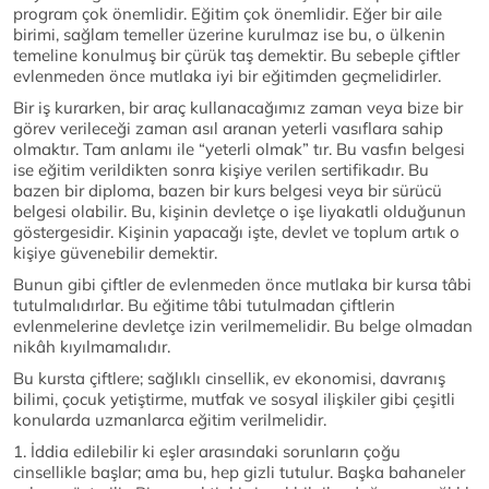
program çok önemlidir. Eğitim çok önemlidir. Eğer bir aile
birimi, sağlam temeller üzerine kurulmaz ise bu, o ülkenin
temeline konulmuş bir çürük taş demektir. Bu sebeple çiftler
evlenmeden önce mutlaka iyi bir eğitimden geçmelidirler.
Bir iş kurarken, bir araç kullanacağımız zaman veya bize bir
görev verileceği zaman asıl aranan yeterli vasıflara sahip
olmaktır. Tam anlamı ile “yeterli olmak” tır. Bu vasfın belgesi
ise eğitim verildikten sonra kişiye verilen sertifikadır. Bu
bazen bir diploma, bazen bir kurs belgesi veya bir sürücü
belgesi olabilir. Bu, kişinin devletçe o işe liyakatli olduğunun
göstergesidir. Kişinin yapacağı işte, devlet ve toplum artık o
kişiye güvenebilir demektir.
Bunun gibi çiftler de evlenmeden önce mutlaka bir kursa tâbi
tutulmalıdırlar. Bu eğitime tâbi tutulmadan çiftlerin
evlenmelerine devletçe izin verilmemelidir. Bu belge olmadan
nikâh kıyılmamalıdır.
Bu kursta çiftlere; sağlıklı cinsellik, ev ekonomisi, davranış
bilimi, çocuk yetiştirme, mutfak ve sosyal ilişkiler gibi çeşitli
konularda uzmanlarca eğitim verilmelidir.
1. İddia edilebilir ki eşler arasındaki sorunların çoğu
cinsellikle başlar; ama bu, hep gizli tutulur. Başka bahaneler