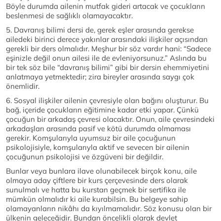
Böyle durumda ailenin mutfak gideri artacak ve çocukların
beslenmesi de sağlıklı olamayacaktır.
5. Davranış bilimi dersi de, gerek eşler arasında gerekse
ailedeki birinci derece yakınlar arasındaki ilişkiler açısından
gerekli bir ders olmalıdır. Meşhur bir söz vardır hani: “Sadece
eşinizle değil onun ailesi ile de evleniyorsunuz.” Aslında bu
bir tek söz bile “davranış bilimi” gibi bir dersin ehemmiyetini
anlatmaya yetmektedir; zira bireyler arasında saygı çok
önemlidir.
6. Sosyal ilişkiler ailenin çevresiyle olan bağını oluşturur. Bu
bağ, içeride çocukların eğitimine kadar etki yapar. Çünkü
çocuğun bir arkadaş çevresi olacaktır. Onun, aile çevresindeki
arkadaşları arasında pasif ve kötü durumda olmaması
gerekir. Komşularıyla uyumsuz bir aile çocuğunun
psikolojisiyle, komşularıyla aktif ve sevecen bir ailenin
çocuğunun psikolojisi ve özgüveni bir değildir.
Bunlar veya bunlara ilave olunabilecek birçok konu, aile
olmaya aday çiftlere bir kurs çerçevesinde ders olarak
sunulmalı ve hatta bu kurstan geçmek bir sertifika ile
mümkün olmalıdır ki aile kurabilsin. Bu belgeye sahip
olamayanların nikâhı da kıyılmamalıdır. Söz konusu olan bir
ülkenin geleceğidir. Bundan öncelikli olarak devlet