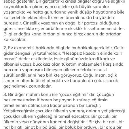
sebep gösterilir. Bir gerçektir ki cinsel bilgiler doğru ve sağlıklı
kaynaklardan alınmayınca aileler çok büyük sorunlar
yaşamakta ve hatta gururlarına yenik düşüp hayatlarına bile
kastedebilmektedirler. İlk ve en önemli nokta bu yüzden
burasıdır. Cinsellik yaşamın en doğal bir parçası olduğuna
göre, cinsellikte eşler birbirlerine eksiklik hissettirmemelidirler.
Bilgiler doğru kanallardan alınınca birçok sorun da ortadan
kalkacaktır.
2. Ev ekonomisi hakkında bilgi de muhakkak gereklidir. Gelir-
gider dengesi iyi tutulmalıdır. “Hesapsız kasabın elinde kalır
masat” derler eskilerimiz. Hele günümüzde kredi kartı ve
albenisi uçsuz bucaksız olan tüketim malzemeleri karşısında
harcama yapmasını bilmeyen ailelerin felakete nasıl
sürüklendiklerini hep birlikte görüyoruz. Çoğu insan, açlık
sınırının altında ücret almakta ve bununla da çoluk-çocuk
geçindirmek zorundadır.
3. Bir diğer mühim konu ise “çocuk eğitimi” dir. Çocuğun
beslenmesinden itibaren başlayan bu süreç, eğitimin
temellerinin atılmasına kadar uzanan bir süreçtir.
Yetiştireceğimiz çocuklar ülkenin yarınını, onların yetiştireceği
çocuklar ülkenin geleceğini temsil edecektir. Bir çocuk; bir
ülkenin veya dünyanın kaderini değiştirir. “Bir çivi bir nalı, bir
nal bir atı, bir at bir bölüğü, bir bölük bir orduyu, bir ordu bir