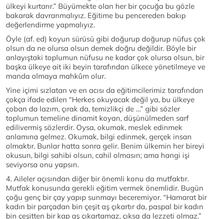
ülkeyi kurtarır.” Büyümekte olan her bir çocuğa bu gözle
bakarak davranmalıyız. Eğitime bu pencereden bakıp
değerlendirme yapmalıyız.
Öyle (af. ed) koyun sürüsü gibi doğurup doğurup nüfus çok
olsun da ne olursa olsun demek doğru değildir. Böyle bir
anlayıştaki toplumun nüfusu ne kadar çok olursa olsun, bir
başka ülkeye ait iki beyin tarafından ülkece yönetilmeye ve
manda olmaya mahkûm olur.
Yine içimi sızlatan ve en acısı da eğitimcilerimiz tarafından
çokça ifade edilen “Herkes okuyacak değil ya, bu ülkeye
çoban da lazım, çırak da, temizlikçi de …” gibi sözler
toplumun temeline dinamit koyan, düşünülmeden sarf
edilivermiş sözlerdir. Oysa, okumak, meslek edinmek
anlamına gelmez. Okumak, bilgi edinmek, gerçek insan
olmaktır. Bunlar hatta sonra gelir. Benim ülkemin her bireyi
okusun, bilgi sahibi olsun, cahil olmasın; ama hangi işi
seviyorsa onu yapsın.
4. Aileler açısından diğer bir önemli konu da mutfaktır.
Mutfak konusunda gerekli eğitim vermek önemlidir. Bugün
çoğu genç bir çay yapıp sunmayı beceremiyor. “Hamarat bir
kadın bir parçadan bin çeşit aş çıkartır da, paspal bir kadın
bin çeşitten bir kap aş çıkartamaz, çıksa da lezzeti olmaz.”