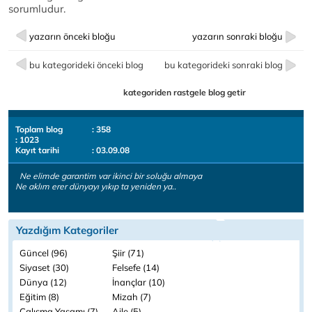
sorumludur.
yazarın önceki bloğu
yazarın sonraki bloğu
bu kategorideki önceki blog
bu kategorideki sonraki blog
kategoriden rastgele blog getir
Toplam blog
: 358
: 1023
Kayıt tarihi
: 03.09.08
Ne elimde garantim var ikinci bir soluğu almaya
Ne aklım erer dünyayı yıkıp ta yeniden ya..
Yazdığım Kategoriler
Güncel (96)
Şiir (71)
Siyaset (30)
Felsefe (14)
Dünya (12)
İnançlar (10)
Eğitim (8)
Mizah (7)
Çalışma Yaşamı (7)
Aile (5)