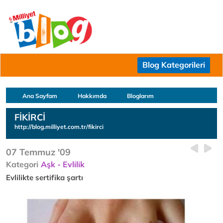
Blog Kategorileri
Ana Sayfam
Hakkımda
Bloglarım
FİKİRCİ
http://blog.milliyet.com.tr/fikirci
07 Temmuz '09
Kategori
Aşk - Evlilik
Evlilikte sertifika şartı