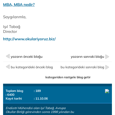
MBA, MBA nedir?
Saygılarımla,
Işıl Tabağ
Director
http://www.okulariyoruz.biz/
yazarın önceki bloğu
yazarın sonraki bloğu
bu kategorideki önceki blog
bu kategorideki sonraki blog
kategoriden rastgele blog getir
Toplam blog
: 189
: 6400
Kayıt tarihi
: 11.10.06
Endüstri Mühendisi olan Işıl Tabağ, Avrupa
Okullar Birliği görevinden sonra 1998 yılından bu