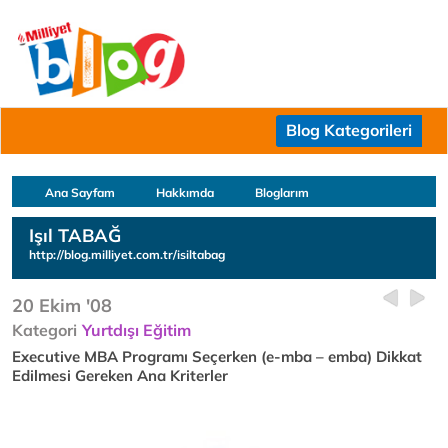
Blog Kategorileri
Ana Sayfam
Hakkımda
Bloglarım
Işıl TABAĞ
http://blog.milliyet.com.tr/isiltabag
20 Ekim '08
Kategori
Yurtdışı Eğitim
Executive MBA Programı Seçerken (e-mba – emba) Dikkat
Edilmesi Gereken Ana Kriterler