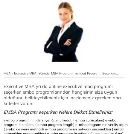
MBA - Executive MBA (Yönetici MBA Programı -emba) Programı Seçerken...
Executive MBA ya da online executive mba programı
seçerken emba programlarından hangisinin size uygun
olduğunu belirleyebilmeniz için incelemeniz gereken ana
kriterler vardır.
EMBA Programı seçerken Nelere Dikkat Etmelisiniz:
e-mba programının ders içeriği, müfredatı ( emba curriculum)
e-mba
programının süresi ( emba program length)
e-mba programının veriliş biçimi
( emba delivery method)
e-mba programının network seçenekleri ( emba
networking opportunities)
e-mba program ücretleri ( financing)
size özgü