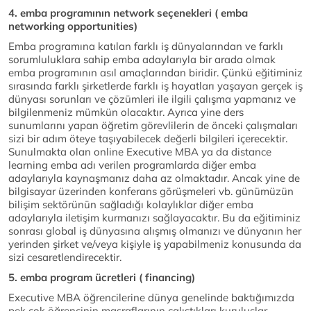
4. emba programının network seçenekleri ( emba
networking opportunities)
Emba programına katılan farklı iş dünyalarından ve farklı
sorumluluklara sahip emba adaylarıyla bir arada olmak
emba programının asıl amaçlarından biridir. Çünkü eğitiminiz
sırasında farklı şirketlerde farklı iş hayatları yaşayan gerçek iş
dünyası sorunları ve çözümleri ile ilgili çalışma yapmanız ve
bilgilenmeniz mümkün olacaktır. Ayrıca yine ders
sunumlarını yapan öğretim görevlilerin de önceki çalışmaları
sizi bir adım öteye taşıyabilecek değerli bilgileri içerecektir.
Sunulmakta olan online Executive MBA ya da distance
learning emba adı verilen programlarda diğer emba
adaylarıyla kaynaşmanız daha az olmaktadır. Ancak yine de
bilgisayar üzerinden konferans görüşmeleri vb. günümüzün
bilişim sektörünün sağladığı kolaylıklar diğer emba
adaylarıyla iletişim kurmanızı sağlayacaktır. Bu da eğitiminiz
sonrası global iş dünyasına alışmış olmanızı ve dünyanın her
yerinden şirket ve/veya kişiyle iş yapabilmeniz konusunda da
sizi cesaretlendirecektir.
5. emba program ücretleri ( financing)
Executive MBA öğrencilerine dünya genelinde baktığımızda
pek çok öğrencinin masraflarının çalıştıkları kuruluşlar