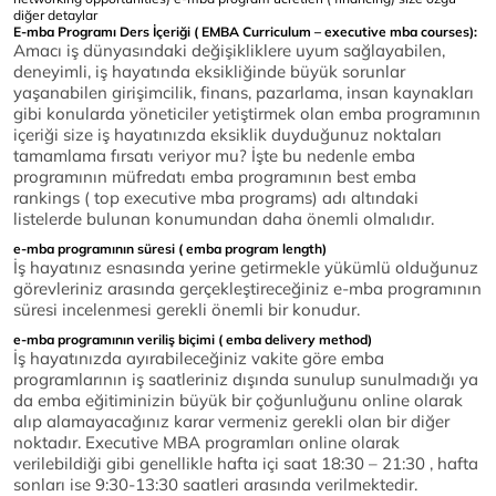
diğer detaylar
E-mba Programı Ders İçeriği ( EMBA Curriculum – executive mba courses):
Amacı iş dünyasındaki değişikliklere uyum sağlayabilen,
deneyimli, iş hayatında eksikliğinde büyük sorunlar
yaşanabilen girişimcilik, finans, pazarlama, insan kaynakları
gibi konularda yöneticiler yetiştirmek olan emba programının
içeriği size iş hayatınızda eksiklik duyduğunuz noktaları
tamamlama fırsatı veriyor mu? İşte bu nedenle emba
programının müfredatı emba programının best emba
rankings ( top executive mba programs) adı altındaki
listelerde bulunan konumundan daha önemli olmalıdır.
e-mba programının süresi ( emba program length)
İş hayatınız esnasında yerine getirmekle yükümlü olduğunuz
görevleriniz arasında gerçekleştireceğiniz e-mba programının
süresi incelenmesi gerekli önemli bir konudur.
e-mba programının veriliş biçimi ( emba delivery method)
İş hayatınızda ayırabileceğiniz vakite göre emba
programlarının iş saatleriniz dışında sunulup sunulmadığı ya
da emba eğitiminizin büyük bir çoğunluğunu online olarak
alıp alamayacağınız karar vermeniz gerekli olan bir diğer
noktadır. Executive MBA programları online olarak
verilebildiği gibi genellikle hafta içi saat
18:30
–
21:30
, hafta
sonları ise 9:30-13:30 saatleri arasında verilmektedir.