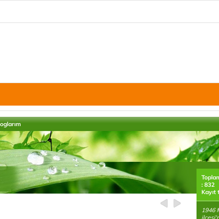
loglarım
Topla
: 832
Kayıt 
1946 M
ilçesi