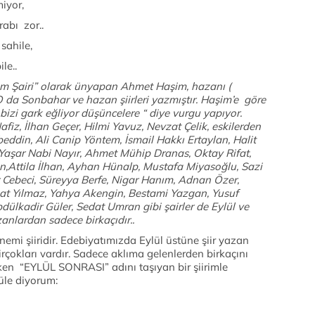
iyor,
rabı zor..
sahile,
le..
m Şairi” olarak ünyapan Ahmet Haşim, hazanı (
 O da Sonbahar ve hazan şiirleri yazmıştır. Haşim’e göre
zi gark eğliyor düşüncelere “ diye vurgu yapıyor.
fiz, İlhan Geçer, Hilmi Yavuz, Nevzat Çelik, eskilerden
eddin, Ali Canip Yöntem, İsmail Hakkı Ertaylan, Halit
 Yaşar Nabi Nayır, Ahmet Mühip Dranas, Oktay Rifat,
n,Attila İlhan, Ayhan Hünalp, Mustafa Miyasoğlu, Sazi
 Cebeci, Süreyya Berfe, Nigar Hanım, Adnan Özer,
at Yılmaz, Yahya Akengin, Bestami Yazgan, Yusuf
bdülkadir Güler, Sedat Umran gibi şairler de Eylül ve
anlardan sadece birkaçıdır..
nemi şiiridir. Edebiyatımızda Eylül üstüne şiir yazan
irçokları vardır. Sadece aklıma gelenlerden birkaçını
en “EYLÜL SONRASI” adını taşıyan bir şiirimle
güle diyorum: