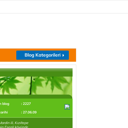
Blog Kategorileri
m blog
: 2227
tarihi
: 27.06.09
ardin ili, Kızıltepe
'nin Esenli köyünde