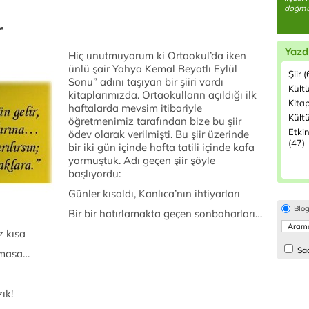
doğmuş
r
Yazd
Hiç unutmuyorum ki Ortaokul’da iken
ünlü şair Yahya Kemal Beyatlı Eylül
Şiir 
Sonu” adını taşıyan bir şiiri vardı
Kült
kitaplarımızda. Ortaokulların açıldığı ilk
Kita
haftalarda mevsim itibariyle
Kültü
öğretmenimiz tarafından bize bu şiir
Etkin
ödev olarak verilmişti. Bu şiir üzerinde
(47)
bir iki gün içinde hafta tatili içinde kafa
yormuştuk. Adı geçen şiir şöyle
başlıyordu:
Günler kısaldı, Kanlıca’nın ihtiyarları
Blo
Bir bir hatırlamakta geçen sonbaharları…
z kısa
Sad
lmasa…
k
ık!