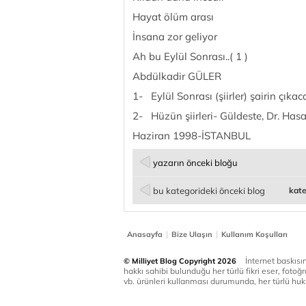
Hayat ölüm arası
İnsana zor geliyor
Ah bu Eylül Sonrası..( 1 )
Abdülkadir GÜLER
1- Eylül Sonrası (şiirler) şairin çıkaca
2- Hüzün şiirleri- Güldeste, Dr. Hasa
Haziran 1998-İSTANBUL
yazarın önceki bloğu
bu kategorideki önceki blog
kate
|
|
Anasayfa
Bize Ulaşın
Kullanım Koşulları
İnternet baskısınd
© Milliyet Blog Copyright 2026
hakkı sahibi bulunduğu her türlü fikri eser, fotoğr
vb. ürünleri kullanması durumunda, her türlü huku