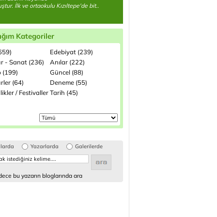
tur. İlk ve ortaokulu Kızıltepe'de bit..
ığım Kategoriler
(659)
Edebiyat (239)
ür - Sanat (236)
Anılar (222)
p (199)
Güncel (88)
rler (64)
Deneme (55)
likler / Festivaller
Tarih (45)
glarda
Yazarlarda
Galerilerde
ece bu yazarın bloglarında ara