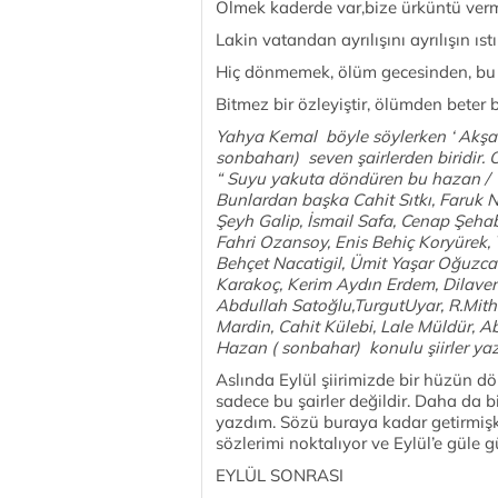
Ölmek kaderde var,bize ürküntü verm
Lakin vatandan ayrılışını ayrılışın ıstı
Hiç dönmemek, ölüm gecesinden, bu 
Bitmez bir özleyiştir, ölümden beter bi
Yahya Kemal böyle söylerken ‘ Akşa
sonbaharı) seven şairlerden biridir.
“ Suyu yakuta döndüren bu hazan / bi
Bunlardan başka Cahit Sıtkı, Faruk Na
Şeyh Galip, İsmail Safa, Cenap Şehab
Fahri Ozansoy, Enis Behiç Koryürek,
Behçet Nacatigil, Ümit Yaşar Oğuzca
Karakoç, Kerim Aydın Erdem, Dilaver
Abdullah Satoğlu,TurgutUyar, R.Mith
Mardin, Cahit Külebi, Lale Müldür, A
Hazan ( sonbahar) konulu şiirler yaz
Aslında Eylül şiirimizde bir hüzün dö
sadece bu şairler değildir. Daha da b
yazdım. Sözü buraya kadar getirmişk
sözlerimi noktalıyor ve Eylül’e güle 
EYLÜL SONRASI