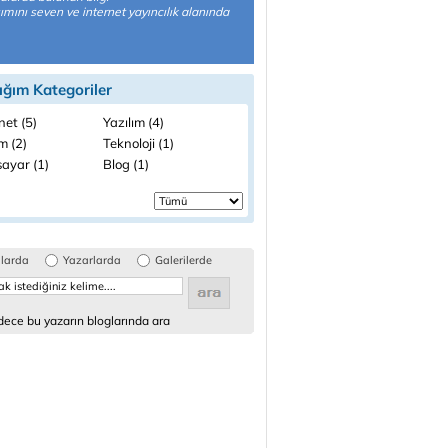
ımını seven ve internet yayıncılık alanında
ığım Kategoriler
net (5)
Yazılım (4)
im (2)
Teknoloji (1)
sayar (1)
Blog (1)
glarda
Yazarlarda
Galerilerde
ece bu yazarın bloglarında ara