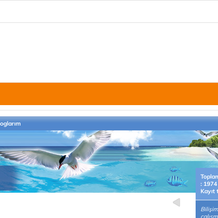
loglarım
Topla
: 1974
Kayıt 
Bilişi
çalışm