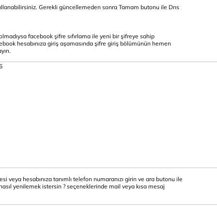
ullanabilirsiniz. Gerekli güncellemeden sonra Tamam butonu ile Dns
lmadıysa facebook şifre sıfırlama ile yeni bir şifreye sahip
facebook hesabınıza giriş aşamasında şifre giriş bölümünün hemen
ayın.
esi veya hesabınıza tanımlı telefon numaranızı girin ve ara butonu ile
 nasıl yenilemek istersin ? seçeneklerinde mail veya kısa mesaj