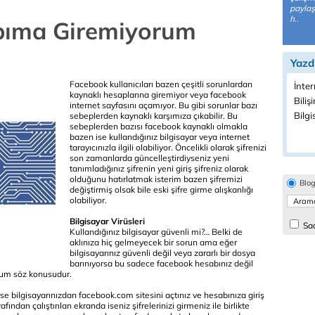
paylaş
h..
bıma Giremiyorum
Yazd
Facebook kullanıcıları bazen çeşitli sorunlardan
İnter
kaynaklı hesaplarına giremiyor veya facebook
Biliş
internet sayfasını açamıyor. Bu gibi sorunlar bazı
Bilgi
sebeplerden kaynaklı karşımıza çıkabilir. Bu
sebeplerden bazısı facebook kaynaklı olmakla
bazen ise kullandığınız bilgisayar veya internet
tarayıcınızla ilgili olabiliyor. Öncelikli olarak şifrenizi
son zamanlarda güncelleştirdiyseniz yeni
tanımladığınız şifrenin yeni giriş şifreniz olarak
olduğunu hatırlatmak isterim bazen şifremizi
Blo
değiştirmiş olsak bile eski şifre girme alışkanlığı
olabiliyor.
Bilgisayar Virüsleri
Sad
Kullandığınız bilgisayar güvenli mi?… Belki de
aklınıza hiç gelmeyecek bir sorun ama eğer
bilgisayarınız güvenli değil veya zararlı bir dosya
barınıyorsa bu sadece facebook hesabınız değil
durum söz konusudur.
e bilgisayarınızdan facebook.com sitesini açtınız ve hesabınıza giriş
fından çalıştırılan ekranda iseniz şifrelerinizi girmeniz ile birlikte