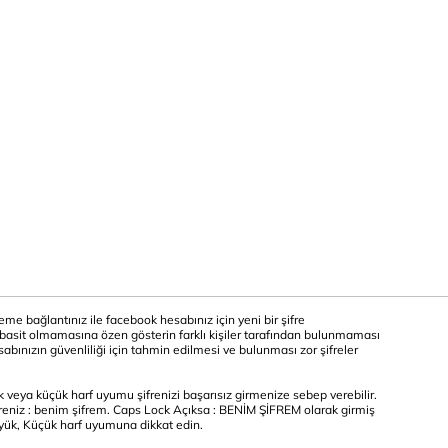
leme bağlantınız ile facebook hesabınız için yeni bir şifre
z basit olmamasına özen gösterin farklı kişiler tarafından bulunmaması
esabınızın güvenliliği için tahmin edilmesi ve bulunması zor şifreler
veya küçük harf uyumu şifrenizi başarısız girmenize sebep verebilir.
freniz : benim şifrem. Caps Lock Açıksa : BENİM ŞİFREM olarak girmiş
üyük, Küçük harf uyumuna dikkat edin.