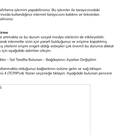
Sıfırlama işlemini yapabilirsiniz. Bu işlemler ile tarayıcınızdaki
zda kullandığınız internet tarayıcısını kaldırın ve tekrardan
lirsiniz.
tirme
çe artmakta ve bu durum sosyal medya sitelerini de etkileyebilir.
rak internette sizin için yararlı bulduğunuz ve erişime kapatılmış
lmış sitelerin erişim engeli aldığı sebepler çok önemli bu duruma dikkat
için aşağıdaki adımları izleyin.
ler – Sol Tarafta Bulunan – Bağdaştırıcı Ayarları Değiştirin
ullanmakta olduğunuz bağlantının üstüne gelin ve sağ tıklayın
ümü 4 (TCP/IPv4) Yazan seçeneğe tıklayın. Aşağıdaki bulunan pencere