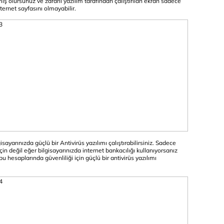
amış olursunuz ve zararlı yazılım tarafından çalıştırılan ekran sadece
ternet sayfasını olmayabilir.
sayarınızda güçlü bir Antivirüs yazılımı çalıştırabilirsiniz. Sadece
n değil eğer bilgisayarınızda internet bankacılığı kullanıyorsanız
u hesaplarında güvenliliği için güçlü bir antivirüs yazılımı