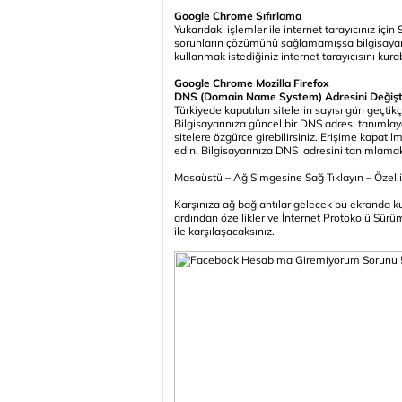
Google Chrome Sıfırlama
Yukarıdaki işlemler ile internet tarayıcınız için 
sorunların çözümünü sağlamamışsa bilgisayarını
kullanmak istediğiniz internet tarayıcısını kurabi
Google Chrome Mozilla Firefox
DNS (Domain Name System) Adresini Değiş
Türkiyede kapatılan sitelerin sayısı gün geçtik
Bilgisayarınıza güncel bir DNS adresi tanımlaya
sitelere özgürce girebilirsiniz. Erişime kapatı
edin. Bilgisayarınıza DNS adresini tanımlamak 
Masaüstü – Ağ Simgesine Sağ Tıklayın – Özellik
Karşınıza ağ bağlantılar gelecek bu ekranda k
ardından özellikler ve İnternet Protokolü Sür
ile karşılaşacaksınız.