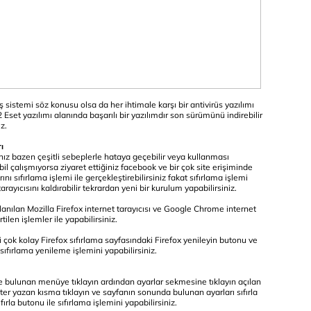
ş sistemi söz konusu olsa da her ihtimale karşı bir antivirüs yazılımı
 Eset yazılımı alanında başarılı bir yazılımdır son sürümünü indirebilir
z.
rı
rınız bazen çeşitli sebeplerle hataya geçebilir veya kullanması
il çalışmıyorsa ziyaret ettiğiniz facebook ve bir çok site erişiminde
ını sıfırlama işlemi ile gerçekleştirebilirsiniz fakat sıfırlama işlemi
ayıcısını kaldırabilir tekrardan yeni bir kurulum yapabilirsiniz.
ullanılan Mozilla Firefox internet tarayıcısı ve Google Chrome internet
tilen işlemler ile yapabilirsiniz.
mi çok kolay Firefox sıfırlama sayfasındaki Firefox yenileyin butonu ve
ı sıfırlama yenileme işlemini yapabilirsiniz.
te bulunan menüye tıklayın ardından ayarlar sekmesine tıklayın açılan
ster yazan kısma tıklayın ve sayfanın sonunda bulunan ayarları sıfırla
ırla butonu ile sıfırlama işlemini yapabilirsiniz.