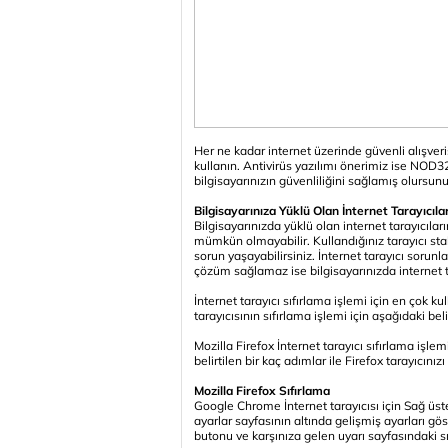
Her ne kadar internet üzerinde güvenli alışveri
kullanın. Antivirüs yazılımı önerimiz ise NOD32
bilgisayarınızın güvenliliğini sağlamış olursunu
Bilgisayarınıza Yüklü Olan İnternet Tarayıcıla
Bilgisayarınızda yüklü olan internet tarayıcıla
mümkün olmayabilir. Kullandığınız tarayıcı stab
sorun yaşayabilirsiniz. İnternet tarayıcı sorunlar
çözüm sağlamaz ise bilgisayarınızda internet tar
İnternet tarayıcı sıfırlama işlemi için en çok k
tarayıcısının sıfırlama işlemi için aşağıdaki belir
Mozilla Firefox İnternet tarayıcı sıfırlama işle
belirtilen bir kaç adımlar ile Firefox tarayıcınız
Mozilla Firefox Sıfırlama
Google Chrome İnternet tarayıcısı için Sağ üs
ayarlar sayfasının altında gelişmiş ayarları gö
butonu ve karşınıza gelen uyarı sayfasındaki sıf