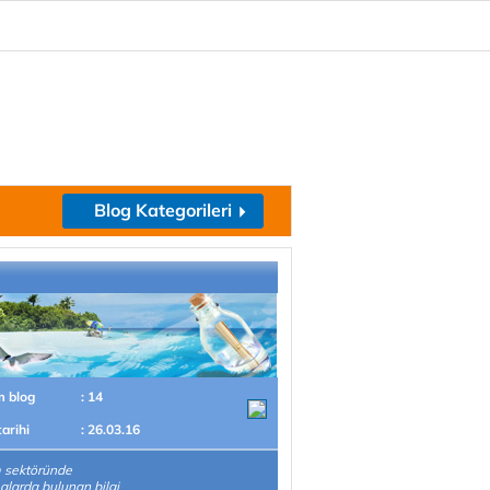
Blog Kategorileri
m blog
: 14
tarihi
: 26.03.16
m sektöründe
alarda bulunan bilgi