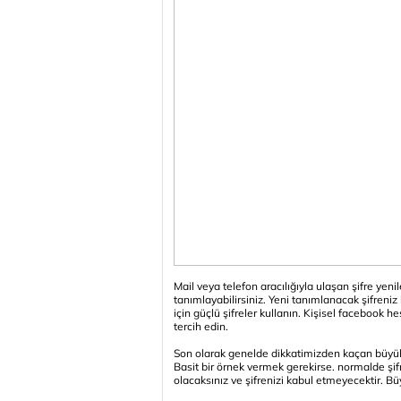
Mail veya telefon aracılığıyla ulaşan şifre yeni
tanımlayabilirsiniz. Yeni tanımlanacak şifreni
için güçlü şifreler kullanın. Kişisel facebook h
tercih edin.
Son olarak genelde dikkatimizden kaçan büyük 
Basit bir örnek vermek gerekirse. normalde şi
olacaksınız ve şifrenizi kabul etmeyecektir. B