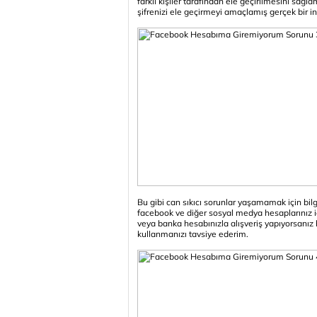
farklı kişiler tarafından ele geçirilmesini sağl
şifrenizi ele geçirmeyi amaçlamış gerçek bir in
Bu gibi can sıkıcı sorunlar yaşamamak için bilgi
facebook ve diğer sosyal medya hesaplarınız içi
veya banka hesabınızla alışveriş yapıyorsanız b
kullanmanızı tavsiye ederim.