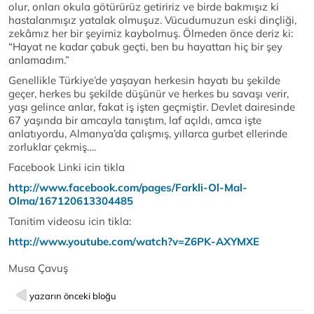
olur, onları okula götürürüz getiririz ve birde bakmışız ki
hastalanmışız yatalak olmuşuz. Vücudumuzun eski dinçliği,
zekâmız her bir şeyimiz kaybolmuş. Ölmeden önce deriz ki:
“Hayat ne kadar çabuk geçti, ben bu hayattan hiç bir şey
anlamadım.”
Genellikle Türkiye’de yaşayan herkesin hayatı bu şekilde
geçer, herkes bu şekilde düşünür ve herkes bu savaşı verir,
yaşı gelince anlar, fakat iş işten geçmiştir. Devlet dairesinde
67 yaşında bir amcayla tanıştım, laf açıldı, amca işte
anlatıyordu, Almanya’da çalışmış, yıllarca gurbet ellerinde
zorluklar çekmiş….
Facebook Linki icin tikla
http://www.facebook.com/pages/Farkli-Ol-Mal-
Olma/167120613304485
Tanitim videosu icin tikla:
http://www.youtube.com/watch?v=Z6PK-AXYMXE
Musa Çavuş
yazarın önceki bloğu