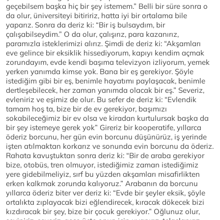
geçebilsem başka hiç bir şey istemem.” Belli bir süre sonra o
da olur, üniversiteyi bitiririz, hatta iyi bir ortalama bile
yaparız. Sonra da deriz ki: “Bir iş bulsaydım, bir
çalışabilseydim.” O da olur, çalışırız, para kazanırız,
paramızla isteklerimizi alırız. Şimdi de deriz ki: “Akşamları
eve gelince bir eksiklik hissediyorum, kapıyı kendim açmak
zorundayım, evde kendi başıma televizyon izliyorum, yemek
yerken yanımda kimse yok. Bana bir eş gerekiyor. Şöyle
istediğim gibi bir eş, benimle hayatımı paylaşacak, benimle
dertleşebilecek, her zaman yanımda olacak bir eş.” Severiz,
evleniriz ve eşimiz de olur. Bu sefer de deriz ki: “Evlendik
tamam hoş ta, bize bir de ev gerekiyor, başımızı
sokabileceğimiz bir ev olsa ve kiradan kurtulursak başka da
bir şey istemeye gerek yok” Gireriz bir kooperatife, yıllarca
öderiz borcunu, her gün evin borcunu düşünürüz, iş yerinde
işten atılmaktan korkarız ve sonunda evin borcunu da öderiz.
Rahata kavuştuktan sonra deriz ki: “Bir de araba gerekiyor
bize, otobüs, tren olmuyor, istediğimiz zaman istediğimiz
yere gidebilmeliyiz, sırf bu yüzden akşamları misafirlikten
erken kalkmak zorunda kalıyoruz.” Arabanın da borcunu
yıllarca öderiz biter ver deriz ki: “Evde bir şeyler eksik, şöyle
ortalıkta zıplayacak bizi eğlendirecek, kıracak dökecek bizi
kızdıracak bir şey, bize bir çocuk gerekiyor.” Oğlunuz olur,