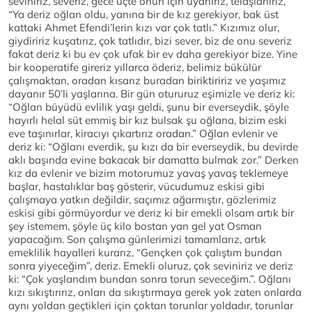
seviniriz, severiz, gece üçte onun için uyanırız, telaşlanırız,
“Ya deriz oğlan oldu, yanına bir de kız gerekiyor, bak üst
kattaki Ahmet Efendi’lerin kızı var çok tatlı.” Kızımız olur,
giydiririz kuşatırız, çok tatlıdır, bizi sever, biz de onu severiz
fakat deriz ki bu ev çok ufak bir ev daha gerekiyor bize. Yine
bir kooperatife gireriz yıllarca öderiz, belimiz bükülür
çalışmaktan, oradan kısarız buradan biriktiririz ve yaşımız
dayanır 50’li yaşlarına. Bir gün otururuz eşimizle ve deriz ki:
“Oğlan büyüdü evlilik yaşı geldi, şunu bir everseydik, şöyle
hayırlı helal süt emmiş bir kız bulsak şu oğlana, bizim eski
eve taşınırlar, kiracıyı çıkartırız oradan.” Oğlan evlenir ve
deriz ki: “Oğlanı everdik, şu kızı da bir everseydik, bu devirde
aklı başında evine bakacak bir damatta bulmak zor.” Derken
kız da evlenir ve bizim motorumuz yavaş yavaş teklemeye
başlar, hastalıklar baş gösterir, vücudumuz eskisi gibi
çalışmaya yatkın değildir, saçımız ağarmıştır, gözlerimiz
eskisi gibi görmüyordur ve deriz ki bir emekli olsam artık bir
şey istemem, şöyle üç kilo bostan yan gel yat Osman
yapacağım. Son çalışma günlerimizi tamamlarız, artık
emeklilik hayalleri kurarız, “Gençken çok çalıştım bundan
sonra yiyeceğim”, deriz. Emekli oluruz, çok seviniriz ve deriz
ki: “Çok yaşlandım bundan sonra torun seveceğim.”. Oğlanı
kızı sıkıştırırız, onları da sıkıştırmaya gerek yok zaten onlarda
aynı yoldan geçtikleri için çoktan torunlar yoldadır, torunlar