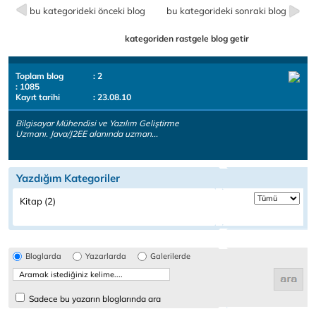
bu kategorideki önceki blog
bu kategorideki sonraki blog
kategoriden rastgele blog getir
Toplam blog
: 2
: 1085
Kayıt tarihi
: 23.08.10
Bilgisayar Mühendisi ve Yazılım Geliştirme
Uzmanı. Java/J2EE alanında uzman...
Yazdığım Kategoriler
Kitap (2)
Bloglarda
Yazarlarda
Galerilerde
Sadece bu yazarın bloglarında ara