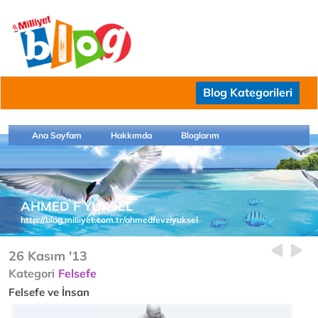
Blog Kategorileri
Ana Sayfam
Hakkımda
Bloglarım
AHMED F YÜKSEL
http://blog.milliyet.com.tr/ahmedfevziyuksel
26 Kasım '13
Kategori
Felsefe
Felsefe ve İnsan