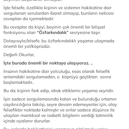
İşte felsefe, özellikle kişinin ve sistemin hakikatine dair
sorgulanan sorulardan ibaret olmayıp, bunların neticesi
cevapları da içermektedir.
Bu cevaplar da kişiyi, beyinin çok önemli bir bilişsel
fonksiyonu olan
“Özfarkındalık”
seviyesine taşır.
Dolayısıyla,felsefe, bu özfarkındalıklı yaşama ulaşmada
önemli bir yol/köprüdür.
Değerli Okurlar,
İşte burada önemli bir noktaya ulaşıyoruz. ..
İnsanın hakikatine dair yolculuğu, esas olarak felsefik
anlamdaki sorgulamadan, o köprüyü geçtikten sonra
başlamaktadır..
Bu da; kişinin fark edip, idrak ettiklerini yaşama seyridir.
İşin sadece sorgulamasında kalan ve bulunduğu ortamın
caydırıcılığına takılıp, seyre devam edemeyenler için, olay
felsefikbir noktada kalmıştır ve onlar sadece düşünce ile
ulaşılan mantıksal ve isabetli bilgilerin verdiği tatminlik
içinde oyalanır dururlar.