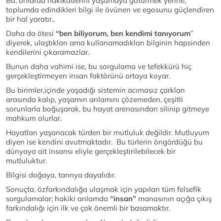
Bu, onlarda hakikatlerini yaşamaya götürmek yerine,
toplumda edindikleri bilgi ile övünen ve egosunu güçlendiren
bir hal yaratır..
Daha da ötesi
“ben biliyorum, ben kendimi tanıyorum
”
diyerek, ulaştıkları ama kullanamadıkları bilginin hapsinden
kendilerini çıkaramazlar.
Bunun daha vahimi ise, bu sorgulama ve tefekkürü hiç
gerçekleştirmeyen insan faktörünü ortaya koyar.
Bu birimler,içinde yaşadığı sistemin acımasız çarkları
arasında kalıp, yaşamın anlamını çözemeden, çeşitli
sorunlarla boğuşarak, bu hayat arenasından silinip gitmeye
mahkum olurlar.
Hayatları yaşanacak türden bir mutluluk değildir. Mutluyum
diyen ise kendini avutmaktadır. Bu türlerin öngördüğü bu
dünyaya ait insansı eliyle gerçekleştirilebilecek bir
mutluluktur.
Bilgisi doğaya, tanrıya dayalıdır.
Sonuçta, özfarkındalığa ulaşmak için yapılan tüm felsefik
sorgulamalar; hakiki anlamda
“insan”
manasının açığa çıkış
farkındalığı için ilk ve çok önemli bir basamaktır.