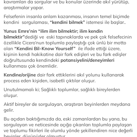
kavramları da sorgular ve bu konular üzerinde akıl yürütüp,
araştırmalar yapar.
Felsefenin insanla anlam kazanması, insanın temel biçimde
kendini sorgulaması,
“kendini bilmek”
istemesi ile başlar..
Yunus Emre’nin “ilim ilim bilmektir; ilim kendin
bilmektir”
dediği ve eski tapınaklarda ve pek çok felsefecinin
özellikle Cicero’nun toplumla paylaştığı çok ünlü bir motto
olan
“Kendini Bil-Know Yourself”
ile ifade ettiği üzere,
kişinin kendi hakikatine dair fark edişleri ve bu fark edişler
doğrultusunda kendindeki
potansiyelini/deneyimleri
kullanması çok önemlidir.
Kendine/orijine
dair fark ettiklerini akıl yolunu kullanarak
process eden kişiden, isabetli çıktılar oluşur.
Unutulmamalı ki; Sağlıklı toplumlar, sağlıklı bireylerden
oluşur.
Aktif bireyler de sorgulayan, araştıran beyinlerden meydana
gelir.
Bu açıdan baktığımızda da, eski zamanlardan bu yana, bu
sorgulayan ve neticesinde açığa çıkanları toplumla paylaşan
ve toplumu fikirleri ile olumlu yönde şekillendiren nice değerli
beyinler, düşünürler olmuştur.