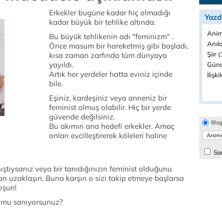
Erkekler bugüne kadar hiç olmadığı
Yazd
kadar büyük bir tehlike altında.
Anim
Bu büyük tehlikenin adı "feminizm" .
Anıla
Önce masum bir hareketmiş gibi başladı,
Şiir (
kısa zaman zarfında tüm dünyaya
yayıldı.
Günc
Artık her yerdeler hatta eviniz içinde
İlişki
bile.
Eşiniz, kardeşiniz veya anneniz bir
feminist olmuş olabilir. Hiç bir yerde
güvende değilsiniz.
Blo
Bu akımın ana hedefi erkekler. Amaç
onları evcilleştirerek köleleri haline
Sad
nıştıysanız veya bir tanıdığınızın feminist olduğunu
n uzaklaşın. Buna karşın o sizi takip etmeye başlarsa
oşun!
nu mu sanıyorsunuz?