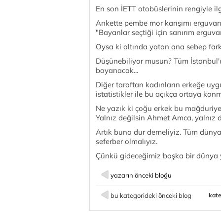
En son İETT otobüslerinin rengiyle i
Ankette pembe mor karışımı erguvan 
"Bayanlar seçtiği için sanırım erguva
Oysa ki altında yatan ana sebep farkl
Düşünebiliyor musun? Tüm İstanbul'un
boyanacak...
Diğer taraftan kadınların erkeğe uyg
istatistikler ile bu açıkça ortaya ko
Ne yazık ki çoğu erkek bu mağduriyet
Yalnız değilsin Ahmet Amca, yalnız de
Artık buna dur demeliyiz. Tüm dünya e
seferber olmalıyız.
Çünkü gideceğimiz başka bir dünya
yazarın önceki bloğu
bu kategorideki önceki blog
kate