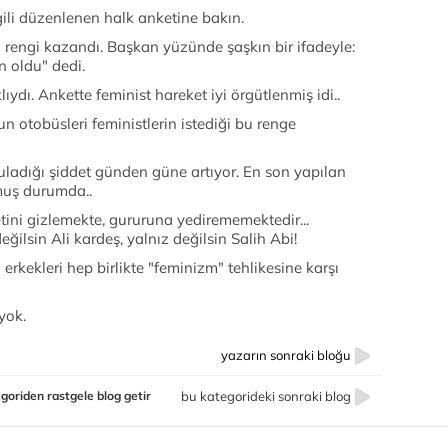
lgili düzenlenen halk anketine bakın.
rengi kazandı. Başkan yüzünde şaşkın bir ifadeyle:
n oldu" dedi.
ıydı. Ankette feminist hareket iyi örgütlenmiş idi..
 otobüsleri feministlerin istediği bu renge
uladığı şiddet günden güne artıyor. En son yapılan
nmuş durumda..
ini gizlemekte, gururuna yedirememektedir...
ğilsin Ali kardeş, yalnız değilsin Salih Abi!
rkekleri hep birlikte "feminizm" tehlikesine karşı
 yok.
yazarın sonraki bloğu
goriden rastgele blog getir
bu kategorideki sonraki blog