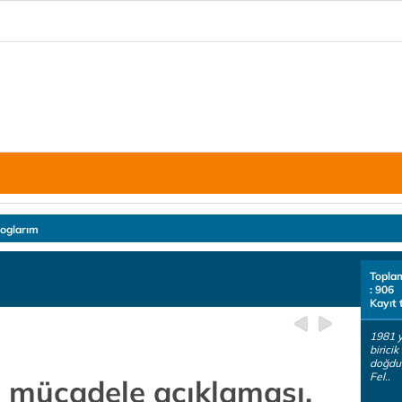
loglarım
Topla
: 906
Kayıt 
1981 y
birici
doğdum
Fel..
 mücadele açıklaması.