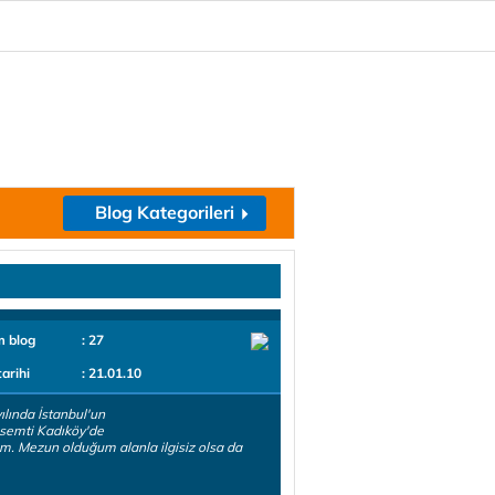
Blog Kategorileri
m blog
: 27
tarihi
: 21.01.10
ılında İstanbul'un
k semti Kadıköy'de
. Mezun olduğum alanla ilgisiz olsa da