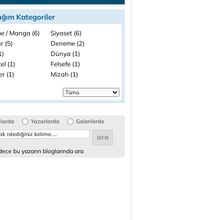
ığım Kategoriler
e / Manga (6)
Siyaset (6)
r (5)
Deneme (2)
1)
Dünya (1)
el (1)
Felsefe (1)
ler (1)
Mizah (1)
glarda
Yazarlarda
Galerilerde
ece bu yazarın bloglarında ara