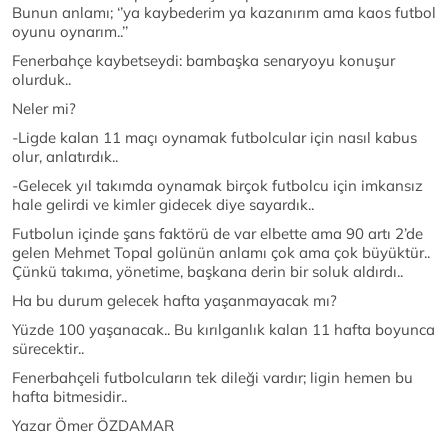
Bunun anlamı; ‘’ya kaybederim ya kazanırım ama kaos futbol
oyunu oynarım..’’
Fenerbahçe kaybetseydi: bambaşka senaryoyu konuşur
olurduk..
Neler mi?
-Ligde kalan 11 maçı oynamak futbolcular için nasıl kabus
olur, anlatırdık..
-Gelecek yıl takımda oynamak birçok futbolcu için imkansız
hale gelirdi ve kimler gidecek diye sayardık..
Futbolun içinde şans faktörü de var elbette ama 90 artı 2’de
gelen Mehmet Topal golünün anlamı çok ama çok büyüktür..
Çünkü takıma, yönetime, başkana derin bir soluk aldırdı..
Ha bu durum gelecek hafta yaşanmayacak mı?
Yüzde 100 yaşanacak.. Bu kırılganlık kalan 11 hafta boyunca
sürecektir..
Fenerbahçeli futbolcuların tek dileği vardır; ligin hemen bu
hafta bitmesidir..
Yazar Ömer ÖZDAMAR