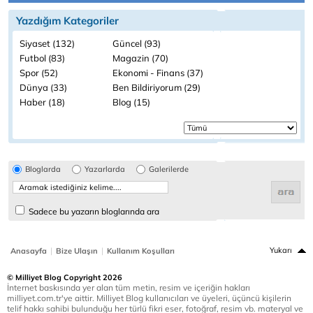
Yazdığım Kategoriler
Siyaset (132)
Güncel (93)
Futbol (83)
Magazin (70)
Spor (52)
Ekonomi - Finans (37)
Dünya (33)
Ben Bildiriyorum (29)
Haber (18)
Blog (15)
Bloglarda
Yazarlarda
Galerilerde
Sadece bu yazarın bloglarında ara
|
|
Yukarı
Anasayfa
Bize Ulaşın
Kullanım Koşulları
© Milliyet Blog Copyright 2026
İnternet baskısında yer alan tüm metin, resim ve içeriğin hakları
milliyet.com.tr'ye aittir. Milliyet Blog kullanıcıları ve üyeleri, üçüncü kişilerin
telif hakkı sahibi bulunduğu her türlü fikri eser, fotoğraf, resim vb. materyal ve