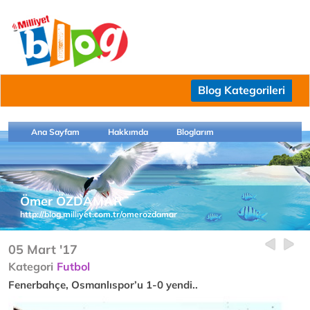
Blog Kategorileri
Ana Sayfam
Hakkımda
Bloglarım
Ömer ÖZDAMAR
http://blog.milliyet.com.tr/omerozdamar
05 Mart '17
Kategori
Futbol
Fenerbahçe, Osmanlıspor’u 1-0 yendi..