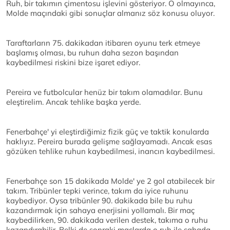
Ruh, bir takımın çimentosu işlevini gösteriyor. O olmayınca,
Molde maçındaki gibi sonuçlar almanız söz konusu oluyor.
Taraftarların 75. dakikadan itibaren oyunu terk etmeye
başlamış olması, bu ruhun daha sezon başından
kaybedilmesi riskini bize işaret ediyor.
Pereira ve futbolcular henüz bir takım olamadılar. Bunu
eleştirelim. Ancak tehlike başka yerde.
Fenerbahçe' yi eleştirdiğimiz fizik güç ve taktik konularda
haklıyız. Pereira burada gelişme sağlayamadı. Ancak esas
gözüken tehlike ruhun kaybedilmesi, inancın kaybedilmesi.
Fenerbahçe son 15 dakikada Molde' ye 2 gol atabilecek bir
takım. Tribünler tepki verince, takım da iyice ruhunu
kaybediyor. Oysa tribünler 90. dakikada bile bu ruhu
kazandırmak için sahaya enerjisini yollamalı. Bir maç
kaybedilirken, 90. dakikada verilen destek, takıma o ruhu
kazandırabilir. Belki de sonraki maçlarda o ruh ile sahada