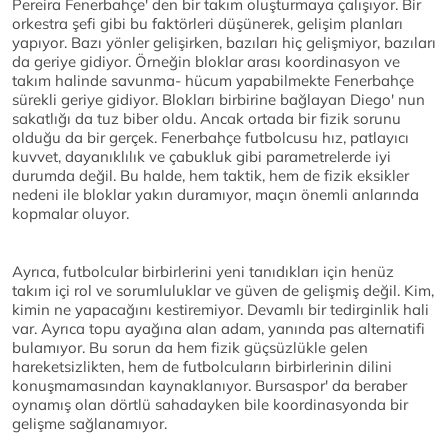
Pereira Fenerbahçe' den bir takım oluşturmaya çalışıyor. Bir
orkestra şefi gibi bu faktörleri düşünerek, gelişim planları
yapıyor. Bazı yönler gelişirken, bazıları hiç gelişmiyor, bazıları
da geriye gidiyor. Örneğin bloklar arası koordinasyon ve
takım halinde savunma- hücum yapabilmekte Fenerbahçe
sürekli geriye gidiyor. Blokları birbirine bağlayan Diego' nun
sakatlığı da tuz biber oldu. Ancak ortada bir fizik sorunu
olduğu da bir gerçek. Fenerbahçe futbolcusu hız, patlayıcı
kuvvet, dayanıklılık ve çabukluk gibi parametrelerde iyi
durumda değil. Bu halde, hem taktik, hem de fizik eksikler
nedeni ile bloklar yakın duramıyor, maçın önemli anlarında
kopmalar oluyor.
Ayrıca, futbolcular birbirlerini yeni tanıdıkları için henüz
takım içi rol ve sorumluluklar ve güven de gelişmiş değil. Kim,
kimin ne yapacağını kestiremiyor. Devamlı bir tedirginlik hali
var. Ayrıca topu ayağına alan adam, yanında pas alternatifi
bulamıyor. Bu sorun da hem fizik güçsüzlükle gelen
hareketsizlikten, hem de futbolcuların birbirlerinin dilini
konuşmamasından kaynaklanıyor. Bursaspor' da beraber
oynamış olan dörtlü sahadayken bile koordinasyonda bir
gelişme sağlanamıyor.