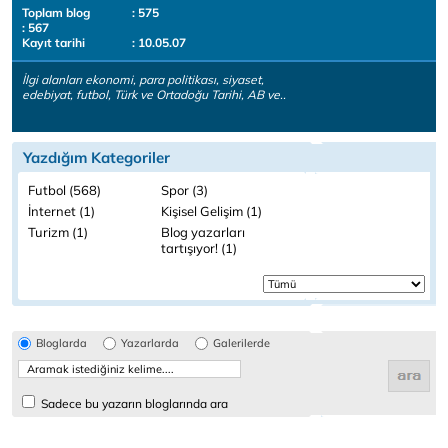
Toplam blog
: 575
: 567
Kayıt tarihi
: 10.05.07
İlgi alanları ekonomi, para politikası, siyaset,
edebiyat, futbol, Türk ve Ortadoğu Tarihi, AB ve..
Yazdığım Kategoriler
Futbol (568)
Spor (3)
İnternet (1)
Kişisel Gelişim (1)
Turizm (1)
Blog yazarları
tartışıyor! (1)
Bloglarda
Yazarlarda
Galerilerde
Sadece bu yazarın bloglarında ara