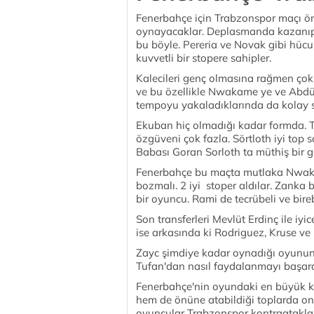
Fenerbahçe için Trabzonspor maçı ön
oynayacaklar. Deplasmanda kazanıp 
bu böyle. Pereria ve Novak gibi hücu
kuvvetli bir stopere sahipler.
Kalecileri genç olmasına rağmen çok 
ve bu özellikle Nwakame ye ve Abdülka
tempoyu yakaladıklarında da kolay sk
Ekuban hiç olmadığı kadar formda. Ta
özgüveni çok fazla. Sörtloth iyi top 
Babası Goran Sorloth ta müthiş bir g
Fenerbahçe bu maçta mutlaka Nwaka
bozmalı. 2 iyi stoper aldılar. Zanka 
bir oyuncu. Rami de tecrübeli ve bir
Son transferleri Mevlüt Erdinç ile iyi
ise arkasında ki Rodriguez, Kruse ve
Zayc şimdiye kadar oynadığı oyunun 
Tufan'dan nasıl faydalanmayı başardıl
Fenerbahçe'nin oyundaki en büyük 
hem de önüne atabildiği toplarda on
oyuncular Trabzonspor kontraataklar