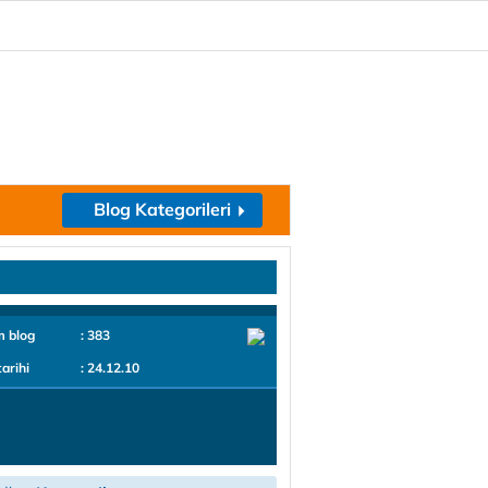
Blog Kategorileri
m blog
: 383
tarihi
: 24.12.10