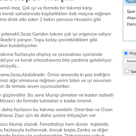
Yazd
emli maç. Çok iyi ve formda bir takıma karşı
Spor
kendi sahalarında kaybettikleri Aek maçına rağmen
Alışv
ma direk etki eden 2 bekin yanısıra Hosseini gibi
Dans
yetenekli.Sosa Geriden takımı çok iyi organize ediyor
dir'e yarıyor. Topu kolay çevirebildikleri gibi
or bulabiliyorlar.
Blo
kıma fazlasıyla alışmış ve cezasahası içerisinde
saklıyor ve kendi ortasahasına bile yardıma gelebiliyor.
olcüydü...
Sad
me,Sosa,Abdülkadir Ömür arasında ki pas trafiğini
biraz ağır olmasına rağmen yerini bilen ve iyi savunan
ebir de teması seven oyunculardan.
ce güçlendiler. Bu sene Muriqi almaları ne kadar isabetli
 Moses'ı da formda tutmaları o kadar önemli.
daha fazlasını bu takıma verebilir. Dirar'dan ve Ozan
arsa Zayc için de daha iyisine ihtiyaçları var.
kozu Muriqi olacak. Fenerbahçe hem duran toplarda
u fazlasıyla kullanıcak. Ancak başta Zanka ve diğer
ında fazlasıyla zorlanacaklar. Trabzonspor çabuk