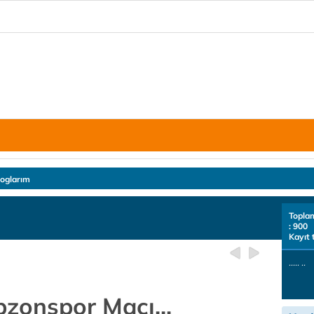
loglarım
Topla
: 900
Kayıt 
..... ..
zonspor Maçı...