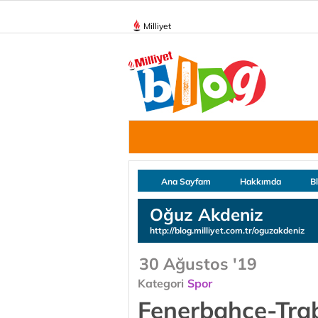
Milliyet
Ana Sayfam
Hakkımda
B
Oğuz Akdeniz
http://blog.milliyet.com.tr/oguzakdeniz
30 Ağustos '19
Kategori
Spor
Fenerbahçe-Trab