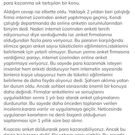
para kazanma sık tartışılan bir konu.
Aldığım cevap ise elbette oldu. Yaklaşık 2 yıldan beri çalıştığı
firma internet üzerinden anket yaptırmaya geçmiş. Kendi
çalıştığı departmanda da online anketin sorumlularından
biriyim dedi. Neden internet üzerinden anketi tercih
ediyorsunuz diye sorduğumda ise ,anket firmalarına
olduğundan fazla para veriyoruz. Bu paranın karşılığında
elimize geçen anket sayısı tüketicilerin eğilimlerini,isteklerini
belirlemek için yeterli olmuyor. Bunun yerine anket firmasına
verdiğimiz parayı, internet üzerinden online anket
yaptırmaya veriyoruz. Bu sayede para kazanmak isteyen
insanlar hem anketi dolduruyor hem internetin sayesinde
binlerce kişiye ulaşıyoruz hem de tüketici eğilimlerini
belirleme de daha fayda alıyoruz dedi. Şahsen aklıma yatan
bir durum oldu. Ancak sohbet esnasında önemli bir konuya
daha değindi. Firmalar anketlerini ve sonuçlarını
uyguladıktan sonra 1 yılı baz alarak anket çalışmalarını
durdururlar. Bu sayede daha önceden toplanan verilen
incelenir,karara varılır ve uygulamaya geçilir. Neticesinde
uygulanan kararların ne denli başarılı olduğunun
saptanması için 1 yıllık süre baz alınır.
Kısacası anket doldurarak para kazanabiliyoruz. Ancak bu
daimi bir kazanç değil. Bir yatırım aracı olabilir. Bu esnada