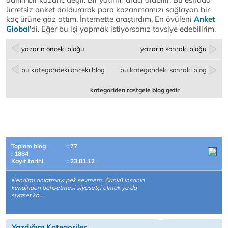
ücretsiz anket doldurarak para kazanmamızı sağlayan bir
kaç ürüne göz attım. İnternette araştırdım. En övüleni
Anket
Global
'di. Eğer bu işi yapmak istiyorsanız tavsiye edebilirim.
yazarın önceki bloğu
yazarın sonraki bloğu
bu kategorideki önceki blog
bu kategorideki sonraki blog
kategoriden rastgele blog getir
Toplam blog
: 77
: 1884
Kayıt tarihi
: 23.01.12
Kendimi anlatmayı pek sevmem. Çünkü insanın
kendinden bahsetmesi siyasetçi olmak ya da
siyaset ko..
Yazdığım Kategoriler