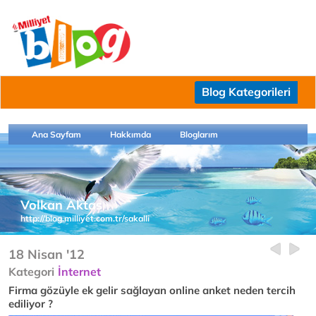
Blog Kategorileri
Ana Sayfam
Hakkımda
Bloglarım
Volkan Aktas
http://blog.milliyet.com.tr/sakalli
18 Nisan '12
Kategori
İnternet
Firma gözüyle ek gelir sağlayan online anket neden tercih
ediliyor ?