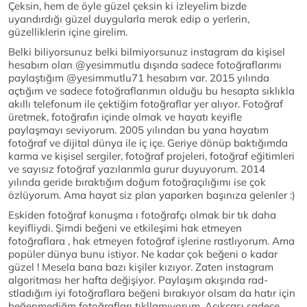
Çeksin, hem de öyle güzel çeksin ki izleyelim bizde
uyandırdığı güzel duygularla merak edip o yerlerin,
güzelliklerin içine girelim.
Belki biliyorsunuz belki bilmiyorsunuz instagram da kişisel
hesabım olan @yesimmutlu dışında sadece fotoğraflarımı
paylaştığım @yesimmutlu71 hesabım var. 2015 yılında
açtığım ve sadece fotoğraflarımın olduğu bu hesapta sıklıkla
akıllı telefonum ile çektiğim fotoğraflar yer alıyor. Fotoğraf
üretmek, fotoğrafın içinde olmak ve hayatı keyifle
paylaşmayı seviyorum. 2005 yılından bu yana hayatım
fotoğraf ve dijital dünya ile iç içe. Geriye dönüp baktığımda
karma ve kişisel sergiler, fotoğraf projeleri, fotoğraf eğitimleri
ve sayısız fotoğraf yazılarımla gurur duyuyorum. 2014
yılında geride bıraktığım doğum fotoğraçılığımı ise çok
özlüyorum. Ama hayat siz plan yaparken başınıza gelenler :)
Eskiden fotoğraf konuşma ı fotoğrafçı olmak bir tık daha
keyifliydi. Şimdi beğeni ve etkileşimi hak etmeyen
fotoğraflara , hak etmeyen fotoğraf işlerine rastlıyorum. Ama
popüler dünya bunu istiyor. Ne kadar çok beğeni o kadar
güzel ! Mesela bana bazı kişiler kızıyor. Zaten instagram
algoritması her hafta değişiyor. Paylaşım akışında rad-
stladığım iyi fotoğraflara beğeni bırakıyor olsam da hatır için
beğenmediğm fotoğrafları tıkllamıyorum. Açıkçası sadece