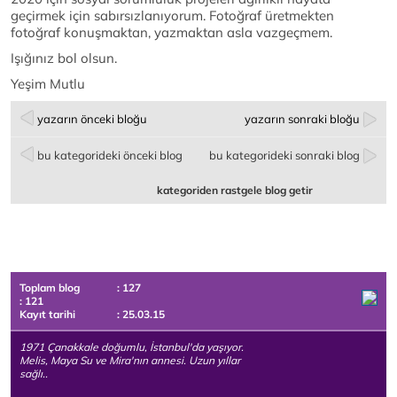
geçirmek için sabırsızlanıyorum. Fotoğraf üretmekten
fotoğraf konuşmaktan, yazmaktan asla vazgeçmem.
Işığınız bol olsun.
Yeşim Mutlu
yazarın önceki bloğu
yazarın sonraki bloğu
bu kategorideki önceki blog
bu kategorideki sonraki blog
kategoriden rastgele blog getir
Toplam blog
: 127
: 121
Kayıt tarihi
: 25.03.15
1971 Çanakkale doğumlu, İstanbul'da yaşıyor.
Melis, Maya Su ve Mira'nın annesi. Uzun yıllar
sağlı..