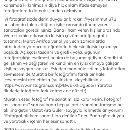
karşımda ki kırılmasın diye hiç anlam ifade etmeyen
fotoğraflara tıklamak içimden gelmiyor.
İyi fotoğraf sizde derin duygular bırakır. @yesimmutlu71
hesabımda takip ettiğim kişiler arasında ilham veren
sanatçıları görebilirsiniz. Bana ilham veren kişiler arasında
Web sitemin arkasında ki isim çözüm ortağım grafik
tasarımcı Murat Arık'da yer alıyor. son zamanlarda
birbirinden yaratıcı fotoğraflarla herkesin ilgisini çekmeye
başladı. Açıkçası tasarım ve grafik yolculuğunun
fotoğrafçılığa evrilmesi benim de hoşuma gidiyor. Kendisini
geliştiren ve değiştiren ve kendinin en iyisi olmaya çalışan
kişilere saygım sonsuz. Eskiden manipüle edilmiş fotoğrafları
sevmesem de Murat'a bir fotoğrafımı farklı bir hale
çevirmesini rica ettim :) (şu linkten izleyebilirsiniz
https://www.instagram.com/p/BwB-XkDg5qo/) Yaratıcı
fikirlerle fotoğrafa fark katmak ne güzel :)
Murat'ın eseri fotoğraf mı sanat mı siz karar verin. Fotoğraf
mı, sanat mı? sorusu bana hep yıllardır var olan tartışmaları
aklıma getirir. Üstat Ara Güler (saygıyla rahmetle anıyorum)
"Fotoğraf bir kere sanat filan değildir." der. Bana göre duygu
ve yaratıcılık içeren her eser sanattır.
2020 için sosyal sorumluluk projeleri ağırlıklı hayata