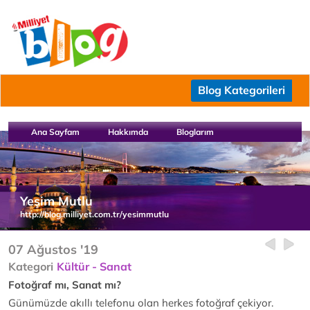
Blog Kategorileri
Ana Sayfam
Hakkımda
Bloglarım
Yeşim Mutlu
http://blog.milliyet.com.tr/yesimmutlu
07 Ağustos '19
Kategori
Kültür - Sanat
Fotoğraf mı, Sanat mı?
Günümüzde akıllı telefonu olan herkes fotoğraf çekiyor.